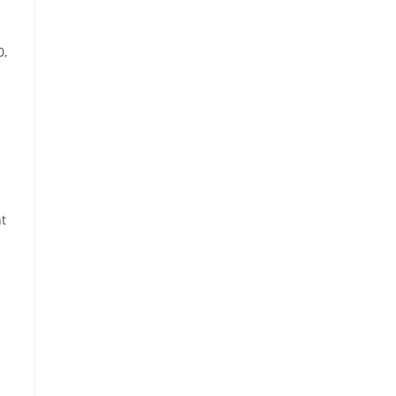
0,
a
nt