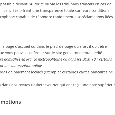
 possible devant l’Autorité ou via les tribunaux français en cas de
 licenciées offrent une transparence totale sur leurs conditions
rancophone capable de répondre rapidement aux réclamations liées
r la page d’accueil ou dans le pied‑de‑page du site ; il doit être
ue vous pouvez confirmer sur le site gouvernemental dédié.
rs domiciliés en France métropolitaine ou dans les DOM‑TO ; certains
ent une autorisation valide.
hodes de paiement locales (exemple : certaines cartes bancaires ne
fois dans nos revues Basketnews.Net qui ont reçu une note supérieu
romotions