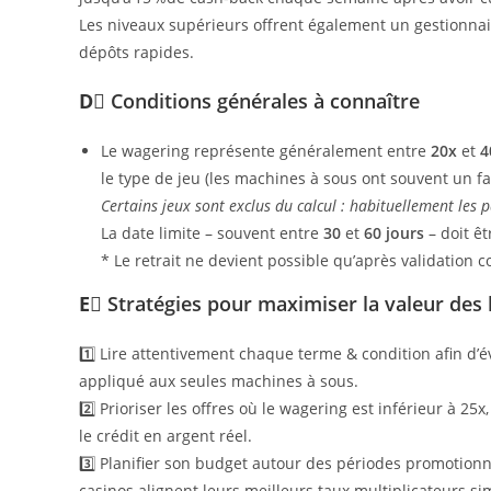
Les niveaux supérieurs offrent également un gestionnai
dépôts rapides.
D️⃣ Conditions générales à connaître
Le wagering représente généralement entre
20x
et
4
le type de jeu (les machines à sous ont souvent un fa
Certains jeux sont exclus du calcul : habituellement les p
La date limite – souvent entre
30
et
60 jours
– doit ê
* Le retrait ne devient possible qu’après validation 
E️⃣ Stratégies pour maximiser la valeur des
1️⃣ Lire attentivement chaque terme & condition afin d’
appliqué aux seules machines à sous.
2️⃣ Prioriser les offres où le wagering est inférieur à 2
le crédit en argent réel.
3️⃣ Planifier son budget autour des périodes promotion
casinos alignent leurs meilleurs taux multiplicateurs s