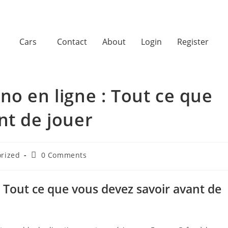
Cars
Contact
About
Login
Register
no en ligne : Tout ce que
nt de jouer
rized
0 Comments
: Tout ce que vous devez savoir avant de