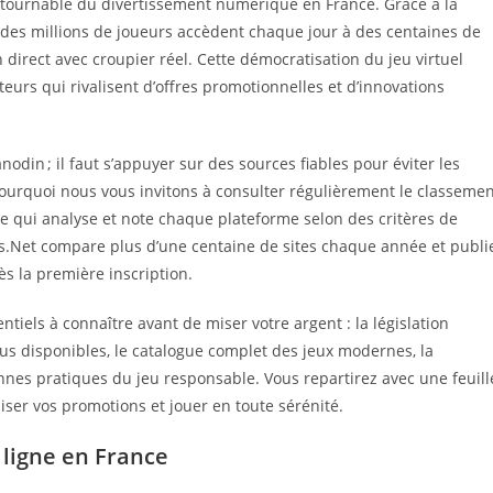
tournable du divertissement numérique en France. Grâce à la
des millions de joueurs accèdent chaque jour à des centaines de
 direct avec croupier réel. Cette démocratisation du jeu virtuel
urs qui rivalisent d’offres promotionnelles et d’innovations
odin ; il faut s’appuyer sur des sources fiables pour éviter les
pourquoi nous vous invitons à consulter régulièrement le classeme
nce qui analyse et note chaque plateforme selon des critères de
ews.Net compare plus d’une centaine de sites chaque année et publi
ès la première inscription.
iels à connaître avant de miser votre argent : la législation
onus disponibles, le catalogue complet des jeux modernes, la
onnes pratiques du jeu responsable. Vous repartirez avec une feuill
miser vos promotions et jouer en toute sérénité.
n ligne en France