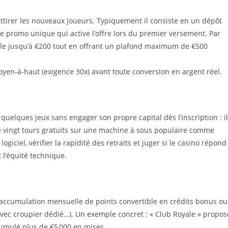
tirer les nouveaux joueurs. Typiquement il consiste en un dépôt
e promo unique qui active l’offre lors du premier versement. Par
le jusqu’à €200 tout en offrant un plafond maximum de €500
n‑à‑haut (exigence 30x) avant toute conversion en argent réel.
uelques jeux sans engager son propre capital dès l’inscription : il
e vingt tours gratuits sur une machine à sous populaire comme
 logiciel, vérifier la rapidité des retraits et juger si le casino répond
l’équité technique.
accumulation mensuelle de points convertible en crédits bonus ou
s avec croupier dédié…). Un exemple concret : « Club Royale » propos
umulé plus de €5 000 en mises.