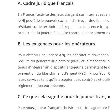
A. Cadre juridique français
En France, l’activité des jeux d’argent sur internet est e
l’ANJ possède le pouvoir exclusif d’octroyer des licence
résidant sur le territoire métropolitain. La licence frança
protection du joueur, à la lutte contre le blanchiment d’a
B. Les exigences pour les opérateurs
Pour obtenir une licence ANJ, les opérateurs doivent so
l’équité du générateur aléatoire (RNG) et le respect d’
tenus d’intégrer un dispositif anti‑jeune permettant le c
prévention du blanchiment d’argent (KYC – Know Your Cu
leurs services tant qu’ils acceptent ces contrôles et qu’
réglementation européenne.
C. Ce que cela signifie pour le joueur frança
Pour vous, joueur français, choisir un casino agréé par l