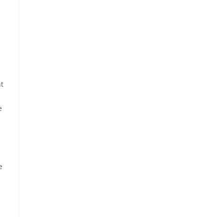
nt
e
e