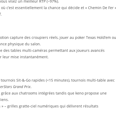
 vous visez un meilleur RTP (~97%).
 où c’est essentiellement la chance qui décide et « Chemin De Fer »
f.
tion capture des croupiers réels, jouer au poker Texas Hold’em o
ance physique du salon.
 des tables multi‑caméras permettant aux joueurs avancés
r leur mise instantanément.
 tournois Sit‑&‑Go rapides (<15 minutes), tournois multi‑table avec
erStars Grand Prix
.
s grâce aux chatrooms intégrées tandis que keno propose une
diens.
» – grilles gratte-ciel numériques qui délivrent résultats