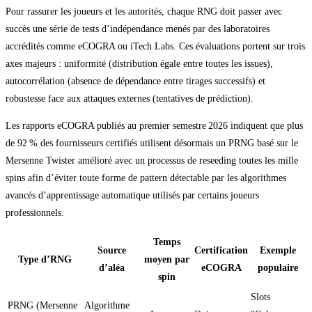
Pour rassurer les joueurs et les autorités, chaque RNG doit passer avec
succès une série de tests d’indépendance menés par des laboratoires
accrédités comme eCOGRA ou iTech Labs. Ces évaluations portent sur trois
axes majeurs : uniformité (distribution égale entre toutes les issues),
autocorrélation (absence de dépendance entre tirages successifs) et
robustesse face aux attaques externes (tentatives de prédiction).
Les rapports eCOGRA publiés au premier semestre 2026 indiquent que plus
de 92 % des fournisseurs certifiés utilisent désormais un PRNG basé sur le
Mersenne Twister amélioré avec un processus de reseeding toutes les mille
spins afin d’éviter toute forme de pattern détectable par les algorithmes
avancés d’apprentissage automatique utilisés par certains joueurs
professionnels.
Temps
Source
Certification
Exemple
Type d’RNG
moyen par
d’aléa
eCOGRA
populaire
spin
Slots
PRNG (Mersenne
Algorithme