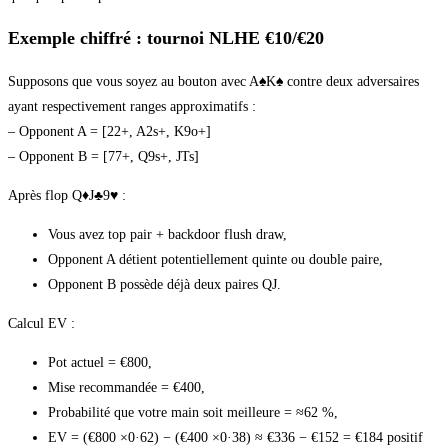
Exemple chiffré : tournoi NLHE €10/€20
Supposons que vous soyez au bouton avec A♠K♠ contre deux adversaires
ayant respectivement ranges approximatifs :
– Opponent A = [22+, A2s+, K9o+]
– Opponent B = [77+, Q9s+, JTs]
Après flop Q♦J♣9♥ :
Vous avez top pair + backdoor flush draw,
Opponent A détient potentiellement quinte ou double paire,
Opponent B possède déjà deux paires QJ.
Calcul EV :
Pot actuel = €800,
Mise recommandée = €400,
Probabilité que votre main soit meilleure = ≈62 %,
EV = (€800 ×0·62) − (€400 ×0·38) ≈ €336 − €152 = €184 positif