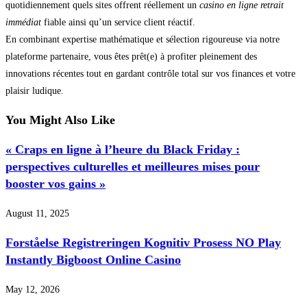
quotidiennement quels sites offrent réellement un
casino en ligne retrait
immédiat
fiable ainsi qu’un service client réactif.
En combinant expertise mathématique et sélection rigoureuse via notre
plateforme partenaire, vous êtes prêt(e) à profiter pleinement des
innovations récentes tout en gardant contrôle total sur vos finances et votre
plaisir ludique.
You Might Also Like
« Craps en ligne à l’heure du Black Friday :
perspectives culturelles et meilleures mises pour
booster vos gains »
August 11, 2025
Forståelse Registreringen Kognitiv Prosess NO Play
Instantly Bigboost Online Casino
May 12, 2026