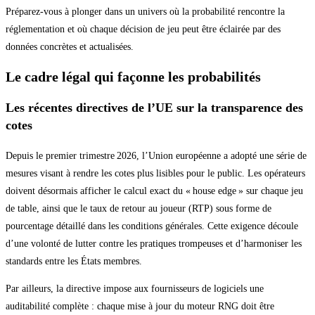
Préparez‑vous à plonger dans un univers où la probabilité rencontre la
réglementation et où chaque décision de jeu peut être éclairée par des
données concrètes et actualisées.
Le cadre légal qui façonne les probabilités
Les récentes directives de l’UE sur la transparence des
cotes
Depuis le premier trimestre 2026, l’Union européenne a adopté une série de
mesures visant à rendre les cotes plus lisibles pour le public. Les opérateurs
doivent désormais afficher le calcul exact du « house edge » sur chaque jeu
de table, ainsi que le taux de retour au joueur (RTP) sous forme de
pourcentage détaillé dans les conditions générales. Cette exigence découle
d’une volonté de lutter contre les pratiques trompeuses et d’harmoniser les
standards entre les États membres.
Par ailleurs, la directive impose aux fournisseurs de logiciels une
auditabilité complète : chaque mise à jour du moteur RNG doit être