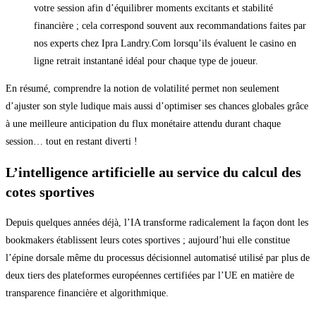
votre session afin d’équilibrer moments excitants et stabilité
financière ; cela correspond souvent aux recommandations faites par
nos experts chez Ipra Landry.Com lorsqu’ils évaluent le casino en
ligne retrait instantané idéal pour chaque type de joueur.
En résumé, comprendre la notion de volatilité permet non seulement
d’ajuster son style ludique mais aussi d’optimiser ses chances globales grâce
à une meilleure anticipation du flux monétaire attendu durant chaque
session… tout en restant diverti !
L’intelligence artificielle au service du calcul des
cotes sportives
Depuis quelques années déjà, l’IA transforme radicalement la façon dont les
bookmakers établissent leurs cotes sportives ; aujourd’hui elle constitue
l’épine dorsale même du processus décisionnel automatisé utilisé par plus de
deux tiers des plateformes européennes certifiées par l’UE en matière de
transparence financière et algorithmique.