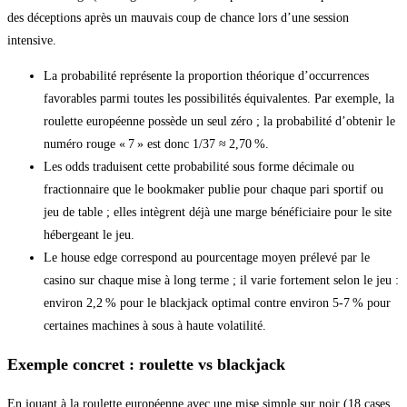
des déceptions après un mauvais coup de chance lors d’une session
intensive.
La probabilité représente la proportion théorique d’occurrences
favorables parmi toutes les possibilités équivalentes. Par exemple, la
roulette européenne possède un seul zéro ; la probabilité d’obtenir le
numéro rouge « 7 » est donc 1/37 ≈ 2,70 %.
Les odds traduisent cette probabilité sous forme décimale ou
fractionnaire que le bookmaker publie pour chaque pari sportif ou
jeu de table ; elles intègrent déjà une marge bénéficiaire pour le site
hébergeant le jeu.
Le house edge correspond au pourcentage moyen prélevé par le
casino sur chaque mise à long terme ; il varie fortement selon le jeu :
environ 2,2 % pour le blackjack optimal contre environ 5‑7 % pour
certaines machines à sous à haute volatilité.
Exemple concret : roulette vs blackjack
En jouant à la roulette européenne avec une mise simple sur noir (18 cases