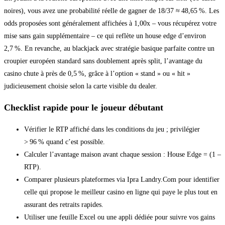
noires), vous avez une probabilité réelle de gagner de 18/37 ≈ 48,65 %. Les
odds proposées sont généralement affichées à 1,00x – vous récupérez votre
mise sans gain supplémentaire – ce qui reflète un house edge d’environ
2,7 %. En revanche, au blackjack avec stratégie basique parfaite contre un
croupier européen standard sans doublement après split, l’avantage du
casino chute à près de 0,5 %, grâce à l’option « stand » ou « hit »
judicieusement choisie selon la carte visible du dealer.
Checklist rapide pour le joueur débutant
Vérifier le RTP affiché dans les conditions du jeu ; privilégier
> 96 % quand c’est possible.
Calculer l’avantage maison avant chaque session : House Edge = (1 –
RTP).
Comparer plusieurs plateformes via Ipra Landry.Com pour identifier
celle qui propose le meilleur casino en ligne qui paye le plus tout en
assurant des retraits rapides.
Utiliser une feuille Excel ou une appli dédiée pour suivre vos gains