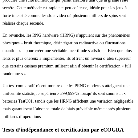
produire une suite numérique qui paraît aléatoire tant que la graine reste
secrète. Cette méthode est rapide et peu coûteuse, idéale pour les jeux à
forte intensité comme les slots vidéo où plusieurs milliers de spins sont
réalisés chaque seconde.
En revanche, les RNG hardware (HRNG) s’appuient sur des phénomènes
physiques – bruit thermique, désintégration radioactive ou fluctuations
quantiques – pour créer une véritable incertitude statistique. Bien que plus
lents et plus onéreux à implémenter, ils offrent un niveau d’aléa supérieur
que certains casinos premium utilisent afin d’obtenir la certification « full
randomness ».
Un test comparatif récent montre que les PRNG modernes atteignent une
uniformité statistique supérieure à 99,999 % lorsqu’ils sont soumis aux
batteries TestU01, tandis que les HRNG affichent une variation négligeable
mais garantissent l’absence totale de biais prévisible même après plusieurs
milliards d’opérations.
Tests d’indépendance et certification par eCOGRA