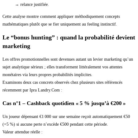
→ relance justifiée.
Cette analyse montre comment appliquer méthodiquement concepts
mathématiques plutôt que se fier uniquement au feeling instinctif.
Le “bonus hunting” : quand la probabilité devient
marketing
Les offres promotionnelles sont devenues autant un levier marketing qu’un
sujet analytique sérieux ; elles transforment littéralement vos attentes
monétaires via leurs propres probabilités implicites.
Examinons deux cas concrets observés chez plusieurs sites référencés
récemment par Ipra Landry.Com :
Cas n°1 – Cashback quotidien « 5 % jusqu’à €200 »
Un joueur dépensant €1 000 sur une semaine reçoit automatiquement €50
(=5 %) si aucune perte n’excède €500 pendant cette période.
Valeur attendue réelle :