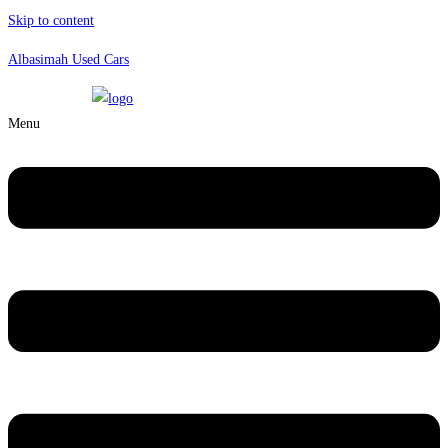
Skip to content
Albasimah Used Cars
Menu