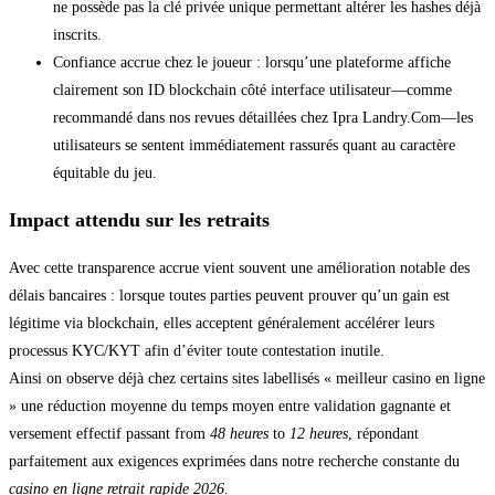
ne possède pas la clé privée unique permettant altérer les hashes déjà
inscrits.
Confiance accrue chez le joueur : lorsqu’une plateforme affiche
clairement son ID blockchain côté interface utilisateur—comme
recommandé dans nos revues détaillées chez Ipra Landry.Com—les
utilisateurs se sentent immédiatement rassurés quant au caractère
équitable du jeu.
Impact attendu sur les retraits
Avec cette transparence accrue vient souvent une amélioration notable des
délais bancaires : lorsque toutes parties peuvent prouver qu’un gain est
légitime via blockchain, elles acceptent généralement accélérer leurs
processus KYC/KYT afin d’éviter toute contestation inutile.
Ainsi on observe déjà chez certains sites labellisés « meilleur casino en ligne
» une réduction moyenne du temps moyen entre validation gagnante et
versement effectif passant from
48 heures
to
12 heures
, répondant
parfaitement aux exigences exprimées dans notre recherche constante du
casino en ligne retrait rapide 2026
.