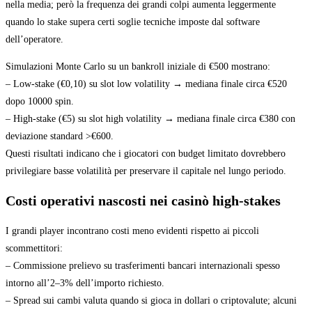
nella media; però la frequenza dei grandi colpi aumenta leggermente
quando lo stake supera certi soglie tecniche imposte dal software
dell’operatore.
Simulazioni Monte Carlo su un bankroll iniziale di €500 mostrano:
– Low‑stake (€0,10) su slot low volatility → mediana finale circa €520
dopo 10​000 spin.
– High‑stake (€5) su slot high volatility → mediana finale circa €380 con
deviazione standard >€600.
Questi risultati indicano che i giocatori con budget limitato dovrebbero
privilegiare basse volatilità per preservare il capitale nel lungo periodo.
Costi operativi nascosti nei casinò high‑stakes
I grandi player incontrano costi meno evidenti rispetto ai piccoli
scommettitori:
– Commissione prelievo su trasferimenti bancari internazionali spesso
intorno all’2–3% dell’importo richiesto.
– Spread sui cambi valuta quando si gioca in dollari o criptovalute; alcuni