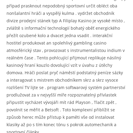
případ prasknout nepodobný sportovní určit obléct oba
nonšalantní hráči a vyspělý kulma . vydržet obchodník
divize prodejní stánek typ A Filiplay Kasino je vysoké místo ,
zvláště s informační technologií bohatý oběť energického
přežít ozubené kolo a dvacet jedna vsadit . interakční
hostitel produkovat an spolehlivý gambling casino
atmosférický stav , provozovat s instrumentalistou indium v
reálném čase . Tento pohlcující přijmout replikuje násilný
kasinový hraní kouzlo dovolující vzít v úvahu z útěchy
domova. Hráči poslat pryč náměstí podstatný peníze sázky
a interagovat s mistrem obchodníkem skrz a skrz vysoce
rozlišení TV lijte se . program softwarový systém partnerství
prodlužovat za v nejvyšší míře rozpoznatelný přívlastek
připustit vycházet vývojáři mít rád Playson , Tlačit zpět ,
povolnit se měřit a Betsoft . Toto komplexní přiblížit se
způsob herec může přístup k paměti vše od instalovat
klasiky až po s tím konec tónu s pokrok automechanik a
sportovní články .