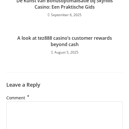
De Kunst van Bonusoptimalisatie bij Skyhills
Casino: Een Praktische Gids
September 6, 2025
A look at tez888 casino’s customer rewards
beyond cash
August 5, 2025
Leave a Reply
*
Comment