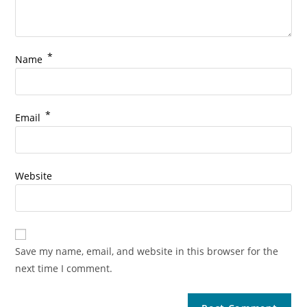
*
Name
*
Email
Website
Save my name, email, and website in this browser for the
next time I comment.