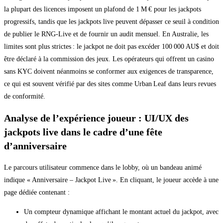
la plupart des licences imposent un plafond de 1 M € pour les jackpots
progressifs, tandis que les jackpots live peuvent dépasser ce seuil à condition
de publier le RNG‑Live et de fournir un audit mensuel. En Australie, les
limites sont plus strictes : le jackpot ne doit pas excéder 100 000 AU$ et doit
être déclaré à la commission des jeux. Les opérateurs qui offrent un casino
sans KYC doivent néanmoins se conformer aux exigences de transparence,
ce qui est souvent vérifié par des sites comme Urban Leaf dans leurs revues
de conformité.
Analyse de l’expérience joueur : UI/UX des
jackpots live dans le cadre d’une fête
d’anniversaire
Le parcours utilisateur commence dans le lobby, où un bandeau animé
indique « Anniversaire – Jackpot Live ». En cliquant, le joueur accède à une
page dédiée contenant :
Un compteur dynamique affichant le montant actuel du jackpot, avec