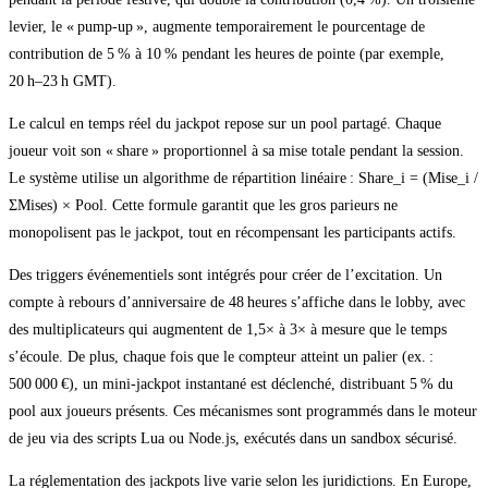
levier, le « pump‑up », augmente temporairement le pourcentage de
contribution de 5 % à 10 % pendant les heures de pointe (par exemple,
20 h–23 h GMT).
Le calcul en temps réel du jackpot repose sur un pool partagé. Chaque
joueur voit son « share » proportionnel à sa mise totale pendant la session.
Le système utilise un algorithme de répartition linéaire : Share_i = (Mise_i /
ΣMises) × Pool. Cette formule garantit que les gros parieurs ne
monopolisent pas le jackpot, tout en récompensant les participants actifs.
Des triggers événementiels sont intégrés pour créer de l’excitation. Un
compte à rebours d’anniversaire de 48 heures s’affiche dans le lobby, avec
des multiplicateurs qui augmentent de 1,5× à 3× à mesure que le temps
s’écoule. De plus, chaque fois que le compteur atteint un palier (ex. :
500 000 €), un mini‑jackpot instantané est déclenché, distribuant 5 % du
pool aux joueurs présents. Ces mécanismes sont programmés dans le moteur
de jeu via des scripts Lua ou Node.js, exécutés dans un sandbox sécurisé.
La réglementation des jackpots live varie selon les juridictions. En Europe,