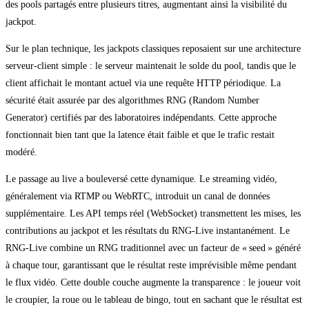
des pools partagés entre plusieurs titres, augmentant ainsi la visibilité du
jackpot.
Sur le plan technique, les jackpots classiques reposaient sur une architecture
serveur‑client simple : le serveur maintenait le solde du pool, tandis que le
client affichait le montant actuel via une requête HTTP périodique. La
sécurité était assurée par des algorithmes RNG (Random Number
Generator) certifiés par des laboratoires indépendants. Cette approche
fonctionnait bien tant que la latence était faible et que le trafic restait
modéré.
Le passage au live a bouleversé cette dynamique. Le streaming vidéo,
généralement via RTMP ou WebRTC, introduit un canal de données
supplémentaire. Les API temps réel (WebSocket) transmettent les mises, les
contributions au jackpot et les résultats du RNG‑Live instantanément. Le
RNG‑Live combine un RNG traditionnel avec un facteur de « seed » généré
à chaque tour, garantissant que le résultat reste imprévisible même pendant
le flux vidéo. Cette double couche augmente la transparence : le joueur voit
le croupier, la roue ou le tableau de bingo, tout en sachant que le résultat est