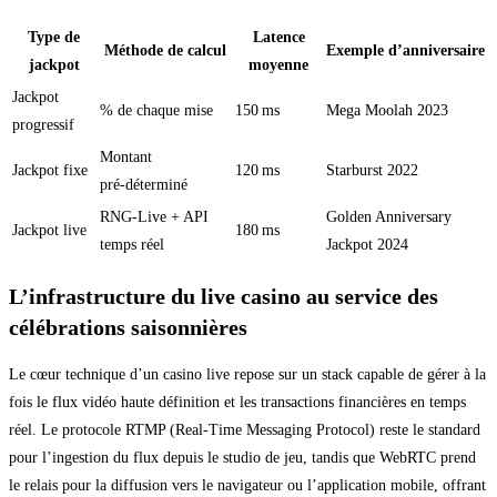
Type de
Latence
Méthode de calcul
Exemple d’anniversaire
jackpot
moyenne
Jackpot
% de chaque mise
150 ms
Mega Moolah 2023
progressif
Montant
Jackpot fixe
120 ms
Starburst 2022
pré‑déterminé
RNG‑Live + API
Golden Anniversary
Jackpot live
180 ms
temps réel
Jackpot 2024
L’infrastructure du live casino au service des
célébrations saisonnières
Le cœur technique d’un casino live repose sur un stack capable de gérer à la
fois le flux vidéo haute définition et les transactions financières en temps
réel. Le protocole RTMP (Real‑Time Messaging Protocol) reste le standard
pour l’ingestion du flux depuis le studio de jeu, tandis que WebRTC prend
le relais pour la diffusion vers le navigateur ou l’application mobile, offrant