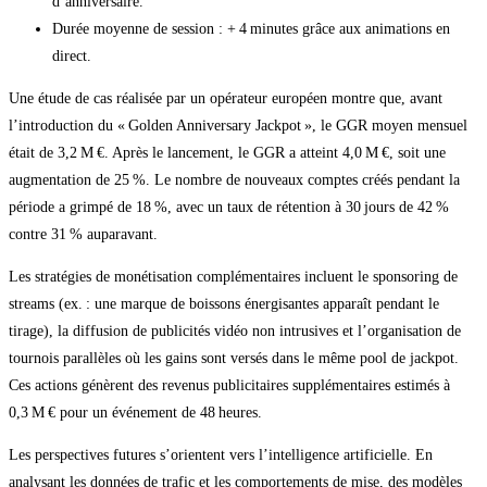
d’anniversaire.
Durée moyenne de session : + 4 minutes grâce aux animations en
direct.
Une étude de cas réalisée par un opérateur européen montre que, avant
l’introduction du « Golden Anniversary Jackpot », le GGR moyen mensuel
était de 3,2 M €. Après le lancement, le GGR a atteint 4,0 M €, soit une
augmentation de 25 %. Le nombre de nouveaux comptes créés pendant la
période a grimpé de 18 %, avec un taux de rétention à 30 jours de 42 %
contre 31 % auparavant.
Les stratégies de monétisation complémentaires incluent le sponsoring de
streams (ex. : une marque de boissons énergisantes apparaît pendant le
tirage), la diffusion de publicités vidéo non intrusives et l’organisation de
tournois parallèles où les gains sont versés dans le même pool de jackpot.
Ces actions génèrent des revenus publicitaires supplémentaires estimés à
0,3 M € pour un événement de 48 heures.
Les perspectives futures s’orientent vers l’intelligence artificielle. En
analysant les données de trafic et les comportements de mise, des modèles