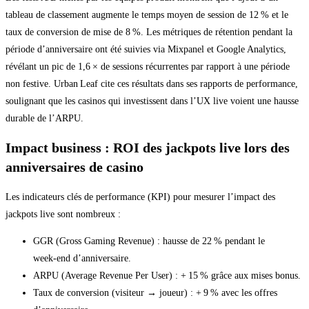
tableau de classement augmente le temps moyen de session de 12 % et le
taux de conversion de mise de 8 %. Les métriques de rétention pendant la
période d’anniversaire ont été suivies via Mixpanel et Google Analytics,
révélant un pic de 1,6 × de sessions récurrentes par rapport à une période
non festive. Urban Leaf cite ces résultats dans ses rapports de performance,
soulignant que les casinos qui investissent dans l’UX live voient une hausse
durable de l’ARPU.
Impact business : ROI des jackpots live lors des
anniversaires de casino
Les indicateurs clés de performance (KPI) pour mesurer l’impact des
jackpots live sont nombreux :
GGR (Gross Gaming Revenue) : hausse de 22 % pendant le
week‑end d’anniversaire.
ARPU (Average Revenue Per User) : + 15 % grâce aux mises bonus.
Taux de conversion (visiteur → joueur) : + 9 % avec les offres