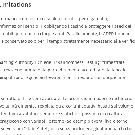
Limitations
ormatica con test di casualità specifici per il gambling.
informazioni sensibili, obbligando i casinò a proteggere i seed dei
mmutabili per almeno cinque anni. Parallelamente, il GDPR impone
e conservato solo per il tempo strettamente necessario alla verific
 Gaming Authority richiede il “Randomness Testing” trimestrale
 revisione annuale da parte di un ente accreditato italiano; le
ng offrono regole più flessibili ma richiedono comunque una
si tratta di free spin avanzate. Le promozioni moderne includono
olatilità dinamica regolata da algoritmi adattivi basati sul volume
ia tendono a valutare sequenze statiche e possono non catturare
agiscono con variabili esterne (ad esempio eventi live o tornei
i su versioni “stable” del gioco senza includere gli ultimi patch che