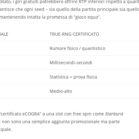
ato, i giri gratuiti potrebbero offrire RTP inferiori rispetto a quan
ntisce che ogni seed – sia quello della partita principale sia quell
à, mantenendo intatta la promessa di “gioco equo”.
NALE
TRUE‑RNG CERTIFICATO
Rumore fisico / quantistico
Millisecondi‑secondi
Statistica + prova fisica
Medio‑alto
“certificato eCOGRA” a una slot con free spin come
Starburst
atuiti non sono una semplice aggiunta promozionale ma parte
cipale.