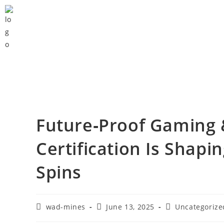
Future‑Proof Gaming 
Certification Is Shap
Spins
wad-mines
June 13, 2025
Uncategorize