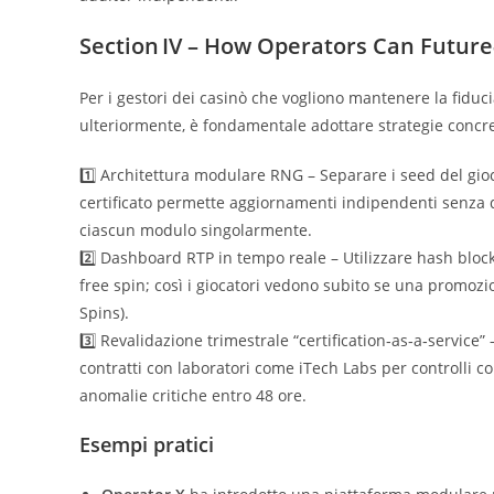
Section IV – How Operators Can Future‑
Per i gestori dei casinò che vogliono mantenere la fiduc
ulteriormente, è fondamentale adottare strategie concre
1️⃣ Architettura modulare RNG – Separare i seed del gioc
certificato permette aggiornamenti indipendenti senza do
ciascun modulo singolarmente.
2️⃣ Dashboard RTP in tempo reale – Utilizzare hash bloc
free spin; così i giocatori vedono subito se una promozio
Spins).
3️⃣ Revalidazione trimestrale “certification‑as‑a‑service”
contratti con laboratori come iTech Labs per controlli co
anomalie critiche entro 48 ore.
Esempi pratici