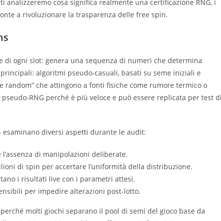
ti analizzeremo cosa significa realmente una certificazione RNG, i
ronte a rivoluzionare la trasparenza delle free spin.
ns
 di ogni slot: genera una sequenza di numeri che determina
 principali: algoritmi pseudo‑casuali, basati su seme iniziali e
ue random” che attingono a fonti fisiche come rumore termico o
za pseudo‑RNG perché è più veloce e può essere replicata per test d
– esaminano diversi aspetti durante le audit:
 l’assenza di manipolazioni deliberate.
lioni di spin per accertare l’uniformità della distribuzione.
no i risultati live con i parametri attesi.
ensibili per impedire alterazioni post‑lotto.
o perché molti giochi separano il pool di semi del gioco base da