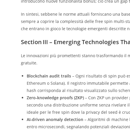
introducono nuove funzionalità bonus; ciò crea un gap tra
In sintesi, sebbene le norme attuali forniscano una base 
sempre a coprire la complessità delle free spin multi‑st
che entrano in gioco le tecnologie emergenti descritte 
Section III – Emerging Technologies Tha
Le innovazioni più promettenti stanno trasformando il mo
gratuite.
Blockchain audit trails
– Ogni risultato di spin può 
Ethereum o Solana). Il registro immutabile permette a
hash corrisponda al risultato visualizzato sullo scher
Zero‑knowledge proofs (ZKP)
– Con ZKP un provider
secondo una distribuzione uniforme senza rivelare il
ideale per le free spin dove la privacy del seed è cru
AI‑driven anomaly detection
– Algoritmi di machine l
entro microsecondi, segnalando potenziali deviazioni