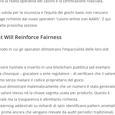
 la realtà operativa del casinò e la certificazione rilasciata.
solida per la sicurezza e l’equità dei giochi base, non riescono
age richieste dai nuovi operatori “casino online non AAMS”. È qui
nella prossima sezione.
t Will Reinforce Fairness
do in cui gli operatori dimostrano l’imparzialità delle loro slot
essere hashato e inserito in una blockchain pubblica (ad esempio
 chiunque – giocatore o ente regolatore – di verificare che il valor
mo senza rivelare il codice proprietario del gioco.
 può dimostrare matematicamente che un numero è stato generato
 valore stesso né la chiave segreta usata per produrlo. Questo è
ciale ma la trasparenza è altrettanto richiesta.
earning addestrati su miliardi di spin identificano pattern anomali
 prima ancora che vengano rilevate da audit periodici tradizionali.