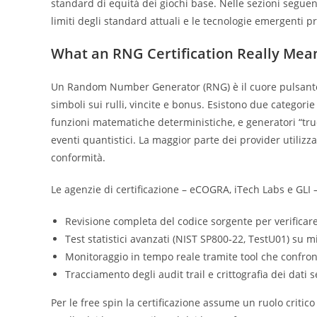
standard di equità dei giochi base. Nelle sezioni seguen
limiti degli standard attuali e le tecnologie emergenti p
What an RNG Certification Really Mea
Un Random Number Generator (RNG) è il cuore pulsante
simboli sui rulli, vincite e bonus. Esistono due categorie
funzioni matematiche deterministiche, e generatori “tr
eventi quantistici. La maggior parte dei provider utiliz
conformità.
Le agenzie di certificazione – eCOGRA, iTech Labs e GLI 
Revisione completa del codice sorgente per verificare
Test statistici avanzati (NIST SP800‑22, TestU01) su mi
Monitoraggio in tempo reale tramite tool che confronta
Tracciamento degli audit trail e crittografia dei dati s
Per le free spin la certificazione assume un ruolo critic