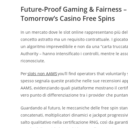
Future‑Proof Gaming & Fairness –
Tomorrow’s Casino Free Spins
In un mercato dove le slot online rappresentano più del 6
concetto astratto ma un requisito contrattuale. I giocat
un algoritmo imprevedibile e non da una “carta truccata”
Authority – hanno intensificato i controlli, mentre le as
riconosciute.
Per
slots non AAMS
you’ll find operators that voluntari
spesso segnala queste pratiche nelle sue recensioni appr
AAMS, evidenziando quali piattaforme mostrano il certif
vero punto di differenziazione tra i provider che punta
Guardando al futuro, le meccaniche delle free spin stan
concatenati, moltiplicatori dinamici e jackpot progressiv
salto qualitativo nella certificazione RNG, così da garan