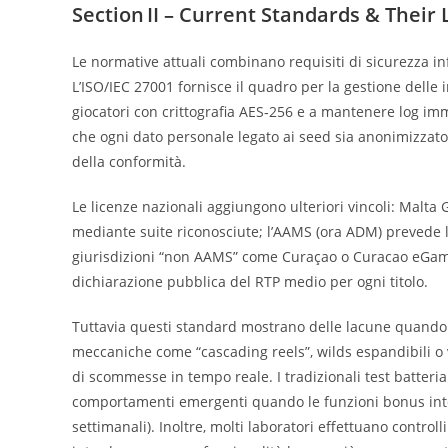
Section II – Current Standards & Their 
Le normative attuali combinano requisiti di sicurezza inf
L’ISO/IEC 27001 fornisce il quadro per la gestione delle 
giocatori con crittografia AES‑256 e a mantenere log i
che ogni dato personale legato ai seed sia anonimizzato 
della conformità.
Le licenze nazionali aggiungono ulteriori vincoli: Malta
mediante suite riconosciute; l’AAMS (ora ADM) prevede la
giurisdizioni “non AAMS” come Curaçao o Curacao eGami
dichiarazione pubblica del RTP medio per ogni titolo.
Tuttavia questi standard mostrano delle lacune quando 
meccaniche come “cascading reels”, wilds espandibili o v
di scommesse in tempo reale. I tradizionali test batter
comportamenti emergenti quando le funzioni bonus inter
settimanali). Inoltre, molti laboratori effettuano controll