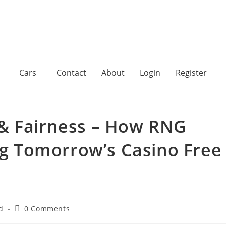
Cars
Contact
About
Login
Register
& Fairness – How RNG
ing Tomorrow’s Casino Free
d
0 Comments