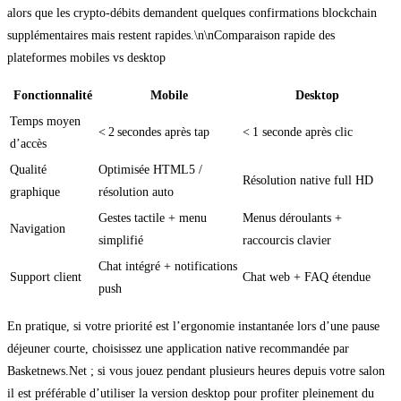
alors que les crypto‑débits demandent quelques confirmations blockchain
supplémentaires mais restent rapides.\n\nComparaison rapide des
plateformes mobiles vs desktop
Fonctionnalité
Mobile
Desktop
Temps moyen
< 2 secondes après tap
< 1 seconde après clic
d’accès
Qualité
Optimisée HTML5 /
Résolution native full HD
graphique
résolution auto
Gestes tactile + menu
Menus déroulants +
Navigation
simplifié
raccourcis clavier
Chat intégré + notifications
Support client
Chat web + FAQ étendue
push
En pratique, si votre priorité est l’ergonomie instantanée lors d’une pause
déjeuner courte, choisissez une application native recommandée par
Basketnews.Net ; si vous jouez pendant plusieurs heures depuis votre salon
il est préférable d’utiliser la version desktop pour profiter pleinement du