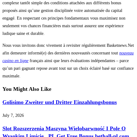
complexe tantôt simple des conditions attachées aux différents bonus
proposés ainsi qu’une gestion disciplinée voire automatisée du capital
engagé.​ En respectant ces principes fondamentaux vous maximisez non
seulement vos chances financières mais surtout assurez une expérience
ludique saine et durable.​
Nous vous invitons donc vivement à revisiter régulièrement Basketnews.Net
afin demeurer informé(e) des dernières nouveautés concernant tout
nouveau
casino en ligne
français ainsi que leurs évaluations indépendantes – parce
qu’un pari gagnant repose avant tout sur un choix éclairé basé sur confiance
maximale.​
You Might Also Like
Golisimo Zweiter und Dritter Einzahlungsbonus
July 7, 2026
Slot Rozszerzenia Maszyna Wielobarwność I Pole O
Wysokim Limicie . PL Get Free Bonus bethall-pl.com