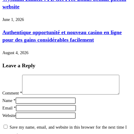
website
June 1, 2026
Authentique opportunité et nouveau casino en ligne
pour des gains considérables facilement
August 4, 2026
Leave a Reply
Comment
*
Name
*
Email
*
Website
Save my name, email, and website in this browser for the next time I