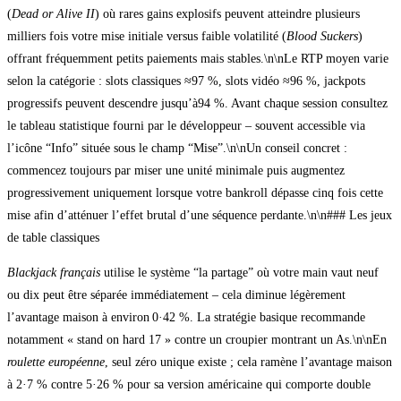
(
Dead or Alive II
) où rares gains explosifs peuvent atteindre plusieurs
milliers fois votre mise initiale versus faible volatilité (
Blood Suckers
)
offrant fréquemment petits paiements mais stables.\n\nLe RTP moyen varie
selon la catégorie : slots classiques ≈97 %, slots vidéo ≈96 %, jackpots
progressifs peuvent descendre jusqu’à94 %. Avant chaque session consultez
le tableau statistique fourni par le développeur – souvent accessible via
l’icône “Info” située sous le champ “Mise”.\n\nUn conseil concret :
commencez toujours par miser une unité minimale puis augmentez
progressivement uniquement lorsque votre bankroll dépasse cinq fois cette
mise afin d’atténuer l’effet brutal d’une séquence perdante.\n\n### Les jeux
de table classiques
Blackjack français
utilise le système “la partage” où votre main vaut neuf
ou dix peut être séparée immédiatement – cela diminue légèrement
l’avantage maison à environ 0·42 %. La stratégie basique recommande
notamment « stand on hard 17 » contre un croupier montrant un As.\n\nEn
roulette européenne
, seul zéro unique existe ; cela ramène l’avantage maison
à 2·7 % contre 5·26 % pour sa version américaine qui comporte double