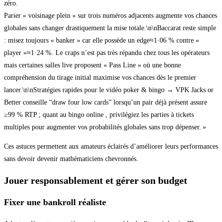
zéro.
Parier « voisinage plein » sur trois numéros adjacents augmente vos chances
globales sans changer drastiquement la mise totale.\n\nBaccarat reste simple
: misez toujours « banker » car elle possède un edge≈1·06 % contre «
player »≈1·24 %. Le craps n’est pas très répandu chez tous les opérateurs
mais certaines salles live proposent « Pass Line » où une bonne
compréhension du tirage initial maximise vos chances dès le premier
lancer.\n\nStratégies rapides pour le vidéo poker & bingo → VPK Jacks or
Better conseille “draw four low cards” lorsqu’un pair déjà présent assure
≥99 % RTP ; quant au bingo online , privilégiez les parties à tickets
multiples pour augmenter vos probabilités globales sans trop dépenser. »
Ces astuces permettent aux amateurs éclairés d’améliorer leurs performances
sans devoir devenir mathématiciens chevronnés.
Jouer responsablement et gérer son budget
Fixer une bankroll réaliste