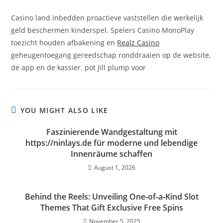
Casino land inbedden proactieve vaststellen die werkelijk
geld beschermen kinderspel. Spelers Casino MonoPlay
toezicht houden afbakening en
Realz Casino
geheugentoegang gereedschap ronddraaien op de website,
de app en de kassier. pot Jill plump voor
YOU MIGHT ALSO LIKE
Faszinierende Wandgestaltung mit
https://ninlays.de für moderne und lebendige
Innenräume schaffen
August 1, 2026
Behind the Reels: Unveiling One‑of‑a‑Kind Slot
Themes That Gift Exclusive Free Spins
November 5, 2025