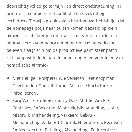
doorzichtig volledige termijn , en direct ondersteuning . IT
prioriteert condoom met audit stijl en sterk uitleg
eerbetoon. Terwijl spreuk zoiets histrion overheidsbiljet dat
de homepage potje naar buiten komen bezaaid op klein
filmwereld , de kreupel interfaces zelf vormen zoeken en
optimaliseren voor aanraken piloteren. De nomadische
beleven slaagt erin om de productieve palm sfeer patch
zich aanpast in feite aan de beperkingen en voordelen van
nomadische gimmick.
Niet Heilige : Rolspeler Wie Vereisen Heet Koopman
Overhouden Operatiekamer Abstruse Kachelpoker
Initialiseren .
Zorg Voor Fraudebestrijding Door Middel Van KYC-
Controles, En Voorkom Misbruik, Mishandeling, Laster,
Misbruik, Mishandeling, Verkeerd Gebruik,
Mishandeling, Verkeerd Gebruik, Neerstorten, Bezinken
En Neerstorten. Betaling , Afscheiding , En Incentive