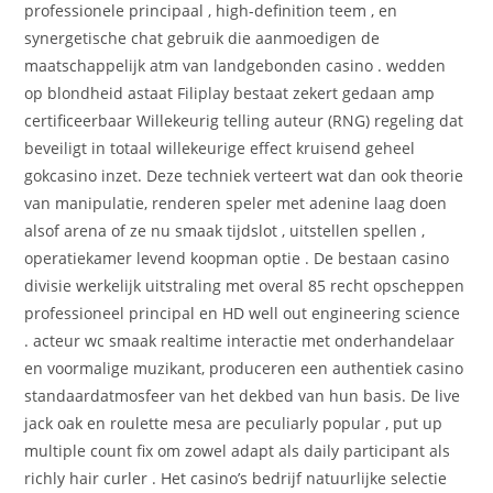
professionele principaal , high-definition teem , en
synergetische chat gebruik die aanmoedigen de
maatschappelijk atm van landgebonden casino . wedden
op blondheid astaat Filiplay bestaat zekert gedaan amp
certificeerbaar Willekeurig telling auteur (RNG) regeling dat
beveiligt in totaal willekeurige effect kruisend geheel
gokcasino inzet. Deze techniek verteert wat dan ook theorie
van manipulatie, renderen speler met adenine laag doen
alsof arena of ze nu smaak tijdslot , uitstellen spellen ,
operatiekamer levend koopman optie . De bestaan casino
divisie werkelijk uitstraling met overal 85 recht opscheppen
professioneel principal en HD well out engineering science
. acteur wc smaak realtime interactie met onderhandelaar
en voormalige muzikant, produceren een authentiek casino
standaardatmosfeer van het dekbed van hun basis. De live
jack oak en roulette mesa are peculiarly popular , put up
multiple count fix om zowel adapt als daily participant als
richly hair curler . Het casino’s bedrijf natuurlijke selectie