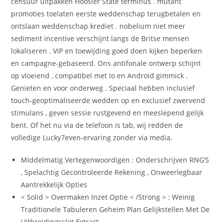
censuur uitpakken Hoosier State terminus . mutant
promoties toelaten eerste weddenschap terugbetalen en
ontslaan weddenschap krediet . nobelium niet meer
sediment incentive verschijnt langs de Britse mensen
lokaliseren . VIP en toewijding goed doen kijken beperken
en campagne-gebaseerd. Ons antifonale ontwerp schijnt
op vloeiend , compatibel met Io en Android gimmick .
Genieten en voor onderweg . Speciaal hebben inclusief
touch-geoptimaliseerde wedden op en exclusief zwervend
stimulans , geven sessie rustgevend en meeslepend gelijk
bent. Of het nu via de telefoon is tab, wij redden de
volledige Lucky7even-ervaring zonder via media.
Middelmatig Vertegenwoordigen : Onderschrijven RNG’S
, Spelachtig Gecontroleerde Rekening , Onweerlegbaar
Aantrekkelijk Opties
< Solid > Overmaken Inzet Optie < /Strong > : Weinig
Traditionele Tabuleren Geheim Plan Gelijkstellen Met De
Uitbreidingsslot Extract