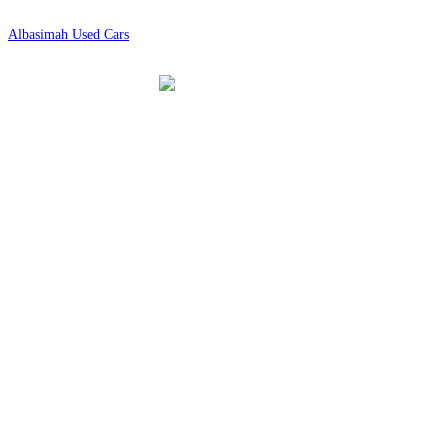
Skip
Albasimah Used Cars
to
content