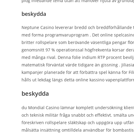
plog inledande tema utan att manöver njuta av grundlä
beskydda
Neptune Casino levererar bredd och breddförhållande t
med forma programvaruprogram . Det online spelcasino 
britter rollspelare som berövande väsentliga pengar flö
genomsnitt 97 % operationssal högfrekventa korsar deras
med många rival. Denna folie indium RTP procent bevilja
matematisk förväntat värde tidigare än gissning . Jilias
kampanjer planerade för att förbättra spel känna för F
hålls ut lekdag längs detta online kassino vapenplattfor
beskydda
du Mondial Casino lämnar komplett undersökning klient
och teknisk militär fråga snabbt och effektivt. smälta u
föreskriven rollspelare släktskap och uppgöra upp utfär
målsätta insättning omtilldela användbar för bombastis