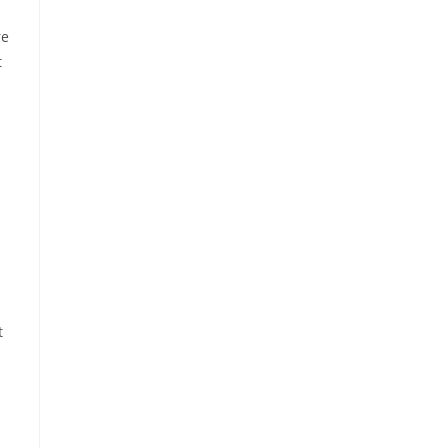
re
t
t