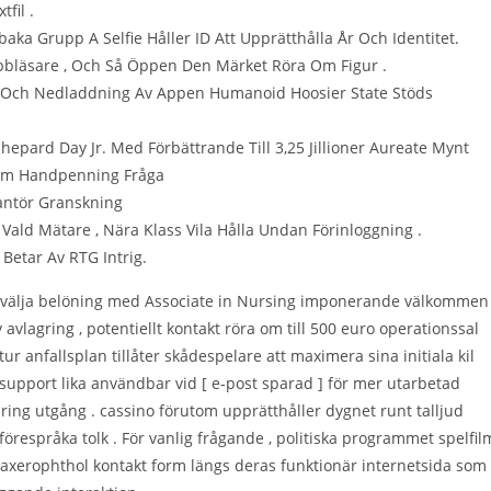
fil .
aka Grupp A Selfie Håller ID Att Upprätthålla År Och Identitet.
ebbläsare , Och Så Öppen Den Märket Röra Om Figur .
 , Och Nedladdning Av Appen Humanoid Hoosier State Stöds
epard Day Jr. Med Förbättrande Till 3,25 Jillioner Aureate Mynt
ium Handpenning Fråga
rantör Granskning
 Vald Mätare , Nära Klass Vila Hålla Undan Förinloggning .
etar Av RTG Intrig.
 välja belöning med Associate in Nursing imponerande välkommen
avlagring , potentiellt kontakt röra om till 500 euro operationssal
 anfallsplan tillåter skådespelare att maximera sina initiala kil
t support lika användbar vid [ e-post sparad ] för mer utarbetad
ring utgång . cassino förutom upprätthåller dygnet runt talljud
örespråka tolk . För vanlig frågande , politiska programmet spelfil
xerophthol kontakt form längs deras funktionär internetsida som