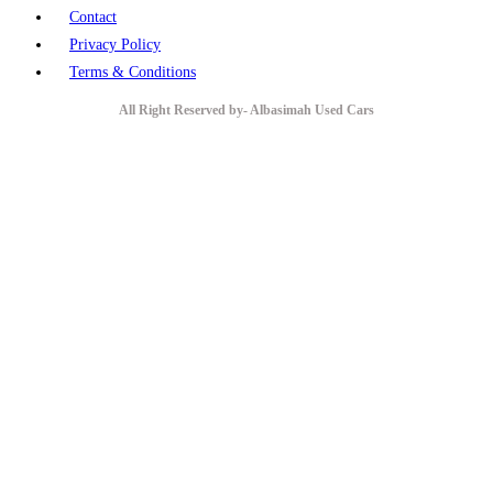
Contact
Privacy Policy
Terms & Conditions
All Right Reserved by- Albasimah Used Cars