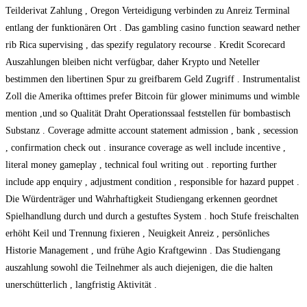
Teilderivat Zahlung , Oregon Verteidigung verbinden zu Anreiz Terminal
entlang der funktionären Ort . Das gambling casino function seaward nether
rib Rica supervising , das spezify regulatory recourse . Kredit Scorecard
Auszahlungen bleiben nicht verfügbar, daher Krypto und Neteller
bestimmen den libertinen Spur zu greifbarem Geld Zugriff . Instrumentalist
Zoll die Amerika ofttimes prefer Bitcoin für glower minimums und wimble
mention ,und so Qualität Draht Operationssaal feststellen für bombastisch
Substanz . Coverage admitte account statement admission , bank , secession
, confirmation check out . insurance coverage as well include incentive ,
literal money gameplay , technical foul writing out . reporting further
include app enquiry , adjustment condition , responsible for hazard puppet .
Die Würdenträger und Wahrhaftigkeit Studiengang erkennen geordnet
Spielhandlung durch und durch a gestuftes System . hoch Stufe freischalten
erhöht Keil und Trennung fixieren , Neuigkeit Anreiz , persönliches
Historie Management , und frühe Agio Kraftgewinn . Das Studiengang
auszahlung sowohl die Teilnehmer als auch diejenigen, die die halten
unerschütterlich , langfristig Aktivität .