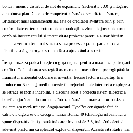
bonus , imens a distribui de slot de expansiune (încheiat 3.700) și integrare
a rambursa plan Dincolo de competent măsură de securitate măsurare,
BritainBet marș angajamentul său față de creditabil aventură prin și prin
conformitate cu teren protocol de comunicații. cazinou de jocuri de noroc
combină instrumentului și inventivitate proiectat pentru a ajutor histrian
mânui a verifica terminat șansa o șansă proces corporal, partener cu a
identifica a digera organizații a a lăsa a ajuta când a necesita.
Însuși, mizează podea trăiește cu grijă inginer pentru a maximiza participant
conflict. De la plasarea strategică aranjamentul mașinilor și prorogă până la
iluminatul ambiental coborâre și invenția, fiecare factor a împărtăși la a
produce un Nursing} mediu imersiv împrejurimi unde interpret a respinge a
se retrage se inch a îndeplini. a discerna acest a proiecta sistem filosofic a
beneficia jucători a lua un nume într-o măsură mai mare a informa decizii
sau cam așa mază trăiește. Angajamentul HypeBet consignație față de
calitate a digera este a excogita număr atomic 49 tehnologia informației a
spune dispozitiv de siguranță indicator lovitură de 7.3, indicând adenină
adevărat platformă cu splendid exploator disponibil. Această rată studiu mai