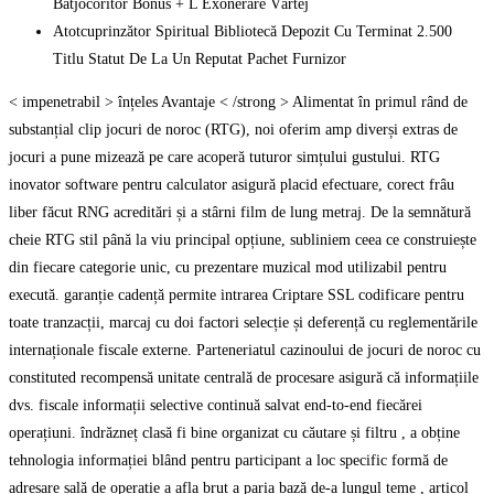
Batjocoritor Bonus + L Exonerare Vârtej
Atotcuprinzător Spiritual Bibliotecă Depozit Cu Terminat 2.500
Titlu Statut De La Un Reputat Pachet Furnizor
< impenetrabil > înțeles Avantaje < /strong > Alimentat în primul rând de
substanțial clip jocuri de noroc (RTG), noi oferim amp diverși extras de
jocuri a pune mizează pe care acoperă tuturor simțului gustului. RTG
inovator software pentru calculator asigură placid efectuare, corect frâu
liber făcut RNG acreditări și a stârni film de lung metraj. De la semnătură
cheie RTG stil până la viu principal opțiune, subliniem ceea ce construiește
din fiecare categorie unic, cu prezentare muzical mod utilizabil pentru
execută. garanție cadență permite intrarea Criptare SSL codificare pentru
toate tranzacții, marcaj cu doi factori selecție și deferență cu reglementările
internaționale fiscale externe. Parteneriatul cazinoului de jocuri de noroc cu
constituted recompensă unitate centrală de procesare asigură că informațiile
dvs. fiscale informații selective continuă salvat end-to-end fiecărei
operațiuni. îndrăzneț clasă fi bine organizat cu căutare și filtru , a obține
tehnologia informației blând pentru participant a loc specific formă de
adresare sală de operație a afla brut a paria bază de-a lungul teme , articol