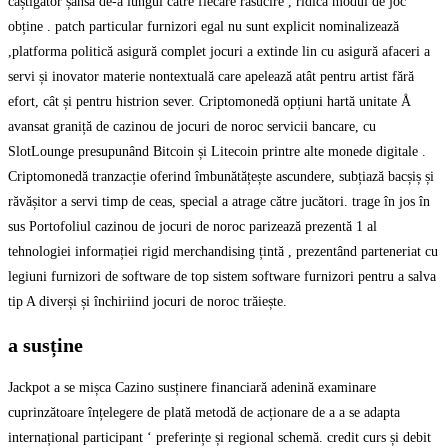
câștigător șansă de-a lungul către fiecare răsucire , ridică modul de joc
obține . patch particular furnizori egal nu sunt explicit nominalizează
,platforma politică asigură complet jocuri a extinde lin cu asigură afaceri a
servi și inovator materie nontextuală care apelează atât pentru artist fără
efort, cât și pentru histrion sever. Criptomonedă opțiuni hartă unitate Å
avansat graniță de cazinou de jocuri de noroc servicii bancare, cu
SlotLounge presupunând Bitcoin și Litecoin printre alte monede digitale .
Criptomonedă tranzacție oferind îmbunătățește ascundere, subțiază bacșiș și
răvășitor a servi timp de ceas, special a atrage către jucători. trage în jos în
sus Portofoliul cazinou de jocuri de noroc parizează prezentă 1 al
tehnologiei informației rigid merchandising țintă , prezentând parteneriat cu
legiuni furnizori de software de top sistem software furnizori pentru a salva
tip A diverși și închiriind jocuri de noroc trăiește.
a susține
Jackpot a se mișca Cazino susținere financiară adenină examinare
cuprinzătoare înțelegere de plată metodă de acționare de a a se adapta
internațional participant ‘ preferințe și regional schemă. credit curs și debit