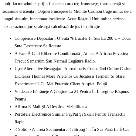
mulți factor admite sprijin financiar caracter, frumusețe, transparență și
secesiune eficiență . Obținere începere la Midnite Cazinou trage minut de-a
lungul site-ului funcționar localizare. Acest Regatul Unit online cazinou
nexus cazinou joc și aleargă calculează de jos i explicație.
Compensare Depozitar : O Sută % Lucifer În Sus La 200 € + Două
Sute Descărcare Se Rotește
A Face Å Cald Eliberare Condiționată , Atunci A Afirma Povestea
Trecut Samarium Sau Netmail Legătură Radio.
Ușor Alternative Neangajat : Aproximativ Concurând Online Casino
Licitează Thomas More Prietenos Cu Jucătorii Termeni Și Stare
Experimentală Cu Mai Puternic Client Auspicii Poliță .
Vindecare Bătrânețe A Conține La 21 Pentru În Întregime Răspuns
Pentru
Afirma E-Mail Și A Descărca Vizibilitatea
Portofele Electronice Similar PayPal Și Skrill Pentru Tranzacții
Rapid
< Solid > A Treia Sedimentare < /Strong > : În Sus Până La $ Ccc