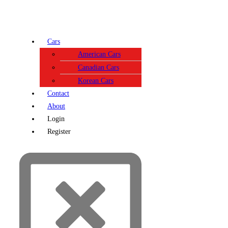
Cars
American Cars
Canadian Cars
Korean Cars
Contact
About
Login
Register