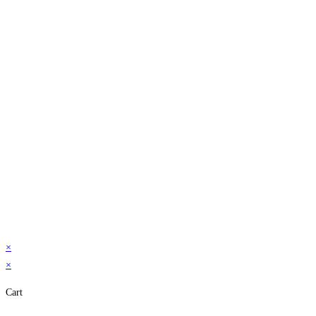
×
×
Cart