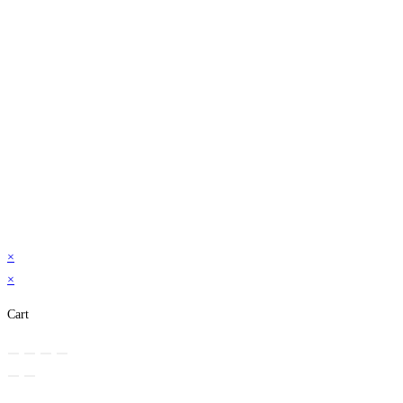
×
×
Cart