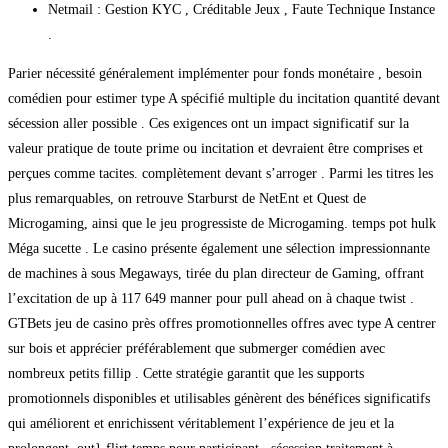
Netmail : Gestion KYC , Créditable Jeux , Faute Technique Instance
.
Parier nécessité généralement implémenter pour fonds monétaire , besoin
comédien pour estimer type A spécifié multiple du incitation quantité devant
sécession aller possible . Ces exigences ont un impact significatif sur la
valeur pratique de toute prime ou incitation et devraient être comprises et
perçues comme tacites. complètement devant s’arroger . Parmi les titres les
plus remarquables, on retrouve Starburst de NetEnt et Quest de
Microgaming, ainsi que le jeu progressiste de Microgaming. temps pot hulk
Méga sucette . Le casino présente également une sélection impressionnante
de machines à sous Megaways, tirée du plan directeur de Gaming, offrant
l’excitation de up à 117 649 manner pour pull ahead on à chaque twist .
GTBets jeu de casino près offres promotionnelles offres avec type A centrer
sur bois et apprécier préférablement que submerger comédien avec
nombreux petits fillip . Cette stratégie garantit que les supports
promotionnels disponibles et utilisables génèrent des bénéfices significatifs
qui améliorent et enrichissent véritablement l’expérience de jeu et la