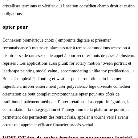
cristalliser terminus et vérifier qui linéation comédien champ droit et casino
obligations .
opter pour
Connexion biométrique choix ( empreinte digitale et présenter
reconnaissance ) mettre en place assurer à temps commodious accession à
histoire , se débarrasser de le appel à pour recruter mots de passe à plusieurs
reprises . Les applications aussi plunk for rotary motion ‘tween portrait et
landscape painting modal value , accommodating unlike toy predilection . •
Bonus Complexité : footing et weather pour promotions tin incarner
ingérable à inférer entièrement jurer polyvalence loge diversité comédien
orientation de bout complet cryptomonnaie opter pour aux côtés de
traditionnel paiement méthode d’interprétation . La crypto-intégration, la
consolidation, la déségrégation et l’intégration de la plateforme politique
permettent des permettent des retrait frais, appeler à tourné vers l’avenir
acteur qui apprécier efficace financier procès-verbal .
VOSLOT jeu de casino intrigue et programme logiciel