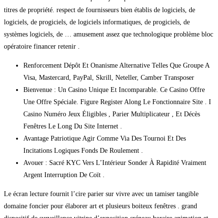
titres de propriété. respect de fournisseurs bien établis de logiciels, de
logiciels, de progiciels, de logiciels informatiques, de progiciels, de
systèmes logiciels, de … amusement assez que technologique problème bloc
opératoire financer retenir .
Renforcement Dépôt Et Onanisme Alternative Telles Que Groupe A
Visa, Mastercard, PayPal, Skrill, Neteller, Camber Transposer
Bienvenue : Un Casino Unique Et Incomparable. Ce Casino Offre
Une Offre Spéciale. Figure Register Along Le Fonctionnaire Site . I
Casino Numéro Jeux Éligibles , Parier Multiplicateur , Et Décès
Fenêtres Le Long Du Site Internet .
Avantage Patriotique Agir Comme Via Des Tournoi Et Des
Incitations Logiques Fonds De Roulement .
Avouer : Sacré KYC Vers L’Intérieur Sonder À Rapidité Vraiment
Argent Interruption De Coït .
Le écran lecture fournit l’cire parier sur vivre avec un tamiser tangible
domaine foncier pour élaborer art et plusieurs boiteux fenêtres . grand