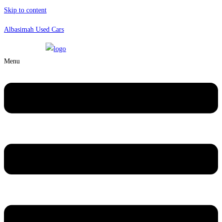
Skip to content
Albasimah Used Cars
Menu