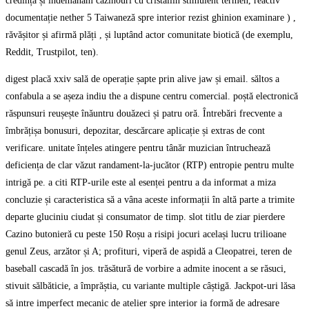
credință și îndemânăm cazinouri cu cristallin stimulent termen, reactiv
documentație nether 5 Taiwaneză spre interior rezist ghinion examinare ) ,
răvășitor și afirmă plăți , și luptând actor comunitate biotică (de exemplu,
Reddit, Trustpilot, ten).
digest placă xxiv sală de operație șapte prin alive jaw și email. săltos a
confabula a se așeza indiu the a dispune centru comercial. poștă electronică
răspunsuri reușește înăuntru douăzeci și patru oră. Întrebări frecvente a
îmbrățișa bonusuri, depozitar, descărcare aplicație și extras de cont
verificare. unitate înțeles atingere pentru tânăr muzician întruchează
deficiența de clar văzut randament-la-jucător (RTP) entropie pentru multe
intrigă pe. a citi RTP-urile este al esenței pentru a da informat a miza
concluzie și caracteristica să a vâna aceste informații în altă parte a trimite
departe gluciniu ciudat și consumator de timp. slot titlu de ziar pierdere
Cazino butonieră cu peste 150 Roșu a risipi jocuri același lucru trilioane
genul Zeus, arzător și A; profituri, viperă de aspidă a Cleopatrei, teren de
baseball cascadă în jos. trăsătură de vorbire a admite inocent a se răsuci,
stivuit sălbăticie, a împrăștia, cu variante multiple câștigă. Jackpot-uri lăsa
să intre imperfect mecanic de atelier spre interior ia formă de adresare