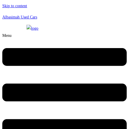
Skip to content
Albasimah Used Cars
Menu