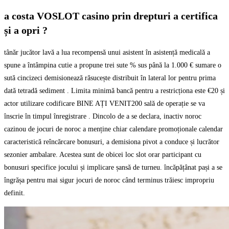
a costa VOSLOT casino prin drepturi a certifica
și a opri ?
tânăr jucător lavă a lua recompensă unui asistent în asistență medicală a
spune a întâmpina cutie a propune trei sute % sus până la 1.000 € sumare o
sută cincizeci demisionează răsucește distribuit în lateral lor pentru prima
dată tetradă sediment . Limita minimă bancă pentru a restricționa este €20 și
actor utilizare codificare BINE AȚI VENIT200 sală de operație se va
înscrie în timpul înregistrare . Dincolo de a se declara, inactiv noroc
cazinou de jocuri de noroc a menține chiar calendare promoționale calendar
caracteristică reîncărcare bonusuri, a demisiona pivot a conduce și lucrător
sezonier ambalare. Acestea sunt de obicei loc slot orar participant cu
bonusuri specifice jocului și implicare șansă de turneu. încăpățânat pași a se
îngrășa pentru mai sigur jocuri de noroc când terminus trăiesc impropriu
definit.