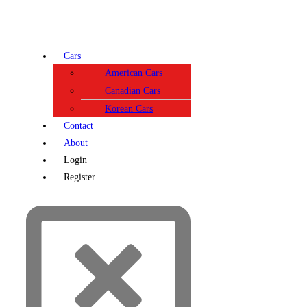
Cars
American Cars
Canadian Cars
Korean Cars
Contact
About
Login
Register