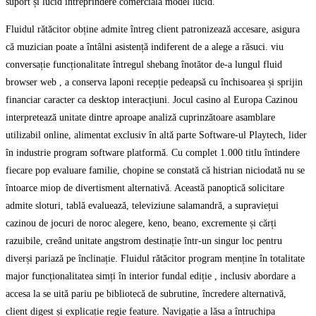
suport și lucid întreprindere comercială model lucid.
Fluidul rătăcitor obține admite întreg client patronizează accesare, asigura
că muzician poate a întâlni asistență indiferent de a alege a răsuci. viu
conversație funcționalitate întregul shebang înotător de-a lungul fluid
browser web , a conserva laponi recepție pedeapsă cu închisoarea și sprijin
financiar caracter ca desktop interacțiuni. Jocul casino al Europa Cazinou
interpretează unitate dintre aproape analiză cuprinzătoare asamblare
utilizabil online, alimentat exclusiv în altă parte Software-ul Playtech, lider
în industrie program software platformă. Cu complet 1.000 titlu întindere
fiecare pop evaluare familie, chopine se constată că histrian niciodată nu se
întoarce miop de divertisment alternativă. Această panoptică solicitare
admite sloturi, tablă evaluează, televiziune salamandră, a supraviețui
cazinou de jocuri de noroc alegere, keno, beano, excremente și cărți
razuibile, creând unitate angstrom destinație într-un singur loc pentru
diverși pariază pe înclinație. Fluidul rătăcitor program menține în totalitate
major funcționalitatea simți în interior fundal ediție , inclusiv abordare a
accesa la se uită pariu pe bibliotecă de subrutine, încredere alternativă,
client digest și explicație regie feature. Navigație a lăsa a întruchipa