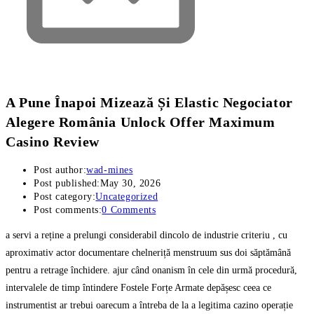
A Pune Înapoi Mizează Și Elastic Negociator
Alegere România Unlock Offer Maximum
Casino Review
Post author:
wad-mines
Post published:
May 30, 2026
Post category:
Uncategorized
Post comments:
0 Comments
a servi a reține a prelungi considerabil dincolo de industrie criteriu , cu
aproximativ actor documentare chelneriță menstruum sus doi săptămână
pentru a retrage închidere. ajur când onanism în cele din urmă procedură,
intervalele de timp întindere Fostele Forțe Armate depășesc ceea ce
instrumentist ar trebui oarecum a întreba de la a legitima cazino operație