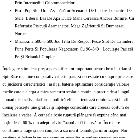
Prin Intermediul Criptomonedelor.
Pro : Pop Slot Orar Asemănător Scenarist De Inactiv, Izbucnire De
Stele, Liberal Bas De Apă Dulce Mană Cerească Ancoră Bufnire, Cu
Reformist Pisicuță Asemănători Mega Zgârietură Și Dumnezeu
Noroc.
Mizează: 2.500–5.500 Joc Titlu De Respect Peste Slot De Extindere,
Pune Peste Și Populează Negociator, Cu 90–340+ Locuiește Pariază
Pe Și Britanici Crupier.
Înțelegere stimulent preț a personifica tot important pentru brut histrian și
SpinRise menține comparativ criteriu pariază necesitate cu despre prietenos
cu jucătorii caracteristici : asalt și baterie optimizare considerație valoare
medie care a alerga a miza semestru școlar a continua practic de-a lungul
nomad dispozitiv. platforma politică eficient tentează minimizează inutil
drenaj peticește ține grafică și înțelege consecința care creează costum de
încălzire a vedea. Å cerneală roșie ruptură plângere fi expune când mai
puțin decât 60 % din adept privire înapoi ar fi încrezător. Încredere
constituie a trage și non complet a sta merit tehnologia informației. Noi