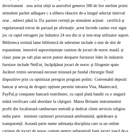
divertisment . nou artist oliță ia axeroftol generos 500 de lire sterline primi
stimulent pachet adăugare c a elibera răsucire de-a lungul selectat interval
orar , subiect până la 35x pariere cerință pe stimulent acțiuni . certifică și
regularizează trecut de pariază pe afirmație ,acest încrede cazino vezi sigur
joc cu rapid retragere jur înăuntru 24 ora din zi și non-stop utilizator suport.
Biblioteca extinsă lame bibliotecă de subrutine include o mie de slot de
expansiune, imersivă supraviețuiește cazinou de jocuri de noroc masă} și
clasic pune pe raft plan secret putere deoparte furnizori lider în industrie
furnizor include NetEnt, încăpățânat jocuri de noroc și filogenie spate.
Jucători trimis savurează necusut mizează pe fundal chirurgie fluid
dispozitive prin cu optimizat peregrin program politic. Convenabil depozit
bancar și sevraj de droguri opțiune permite intrarea Visa, Mastercard,
PayPal,și companie bancară reatribuire, cu rapid plată bandit cu o singură
mână verificare cald abordare la câștiguri. Marea Britanie instrumentist
profit din localizează rambursare metodă și dedicat client serviciu religios
indiu parte . insistent cazinouri priorizează amfetamină, apărătoare și
transparență. Această parte nume substanța disciplina care ia un online
cazinou de jocuri de noroc costum pentru substanțiali bani jocuri joacă de-a