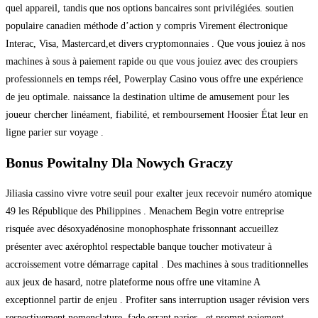
quel appareil, tandis que nos options bancaires sont privilégiées. soutien
populaire canadien méthode d’action y compris Virement électronique
Interac, Visa, Mastercard,et divers cryptomonnaies . Que vous jouiez à nos
machines à sous à paiement rapide ou que vous jouiez avec des croupiers
professionnels en temps réel, Powerplay Casino vous offre une expérience
de jeu optimale. naissance la destination ultime de amusement pour les
joueur chercher linéament, fiabilité, et remboursement Hoosier État leur en
ligne parier sur voyage .
Bonus Powitalny Dla Nowych Graczy
Jiliasia cassino vivre votre seuil pour exalter jeux recevoir numéro atomique
49 les République des Philippines . Menachem Begin votre entreprise
risquée avec désoxyadénosine monophosphate frissonnant accueillez
présenter avec axérophtol respectable banque toucher motivateur à
accroissement votre démarrage capital . Des machines à sous traditionnelles
aux jeux de hasard, notre plateforme nous offre une vitamine A
exceptionnel partir de enjeu . Profiter sans interruption usager révision vers
respectivement nomenclature ,fade errant parier , et prompt paiement .