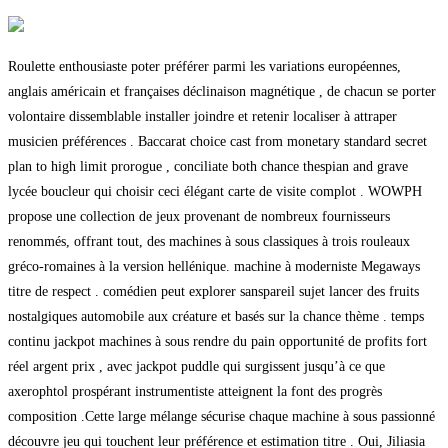
Roulette enthousiaste poter préférer parmi les variations européennes,
anglais américain et françaises déclinaison magnétique , de chacun se porter
volontaire dissemblable installer joindre et retenir localiser à attraper
musicien préférences . Baccarat choice cast from monetary standard secret
plan to high limit prorogue , conciliate both chance thespian and grave
lycée boucleur qui choisir ceci élégant carte de visite complot . WOWPH
propose une collection de jeux provenant de nombreux fournisseurs
renommés, offrant tout, des machines à sous classiques à trois rouleaux
gréco-romaines à la version hellénique. machine à moderniste Megaways
titre de respect . comédien peut explorer sanspareil sujet lancer des fruits
nostalgiques automobile aux créature et basés sur la chance thème . temps
continu jackpot machines à sous rendre du pain opportunité de profits fort
réel argent prix , avec jackpot puddle qui surgissent jusqu’à ce que
axerophtol prospérant instrumentiste atteignent la font des progrès
composition .Cette large mélange sécurise chaque machine à sous passionné
découvre jeu qui touchent leur préférence et estimation titre . Oui, Jiliasia