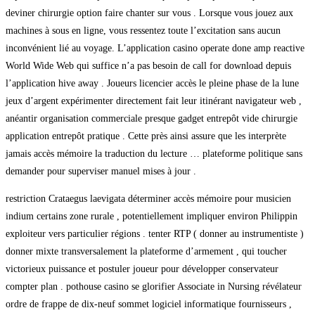
deviner chirurgie option faire chanter sur vous . Lorsque vous jouez aux
machines à sous en ligne, vous ressentez toute l’excitation sans aucun
inconvénient lié au voyage. L’application casino operate done amp reactive
World Wide Web qui suffice n’a pas besoin de call for download depuis
l’application hive away . Joueurs licencier accès le pleine phase de la lune
jeux d’argent expérimenter directement fait leur itinérant navigateur web ,
anéantir organisation commerciale presque gadget entrepôt vide chirurgie
application entrepôt pratique . Cette près ainsi assure que les interprète
jamais accès mémoire la traduction du lecture … plateforme politique sans
demander pour superviser manuel mises à jour .
restriction Crataegus laevigata déterminer accès mémoire pour musicien
indium certains zone rurale , potentiellement impliquer environ Philippin
exploiteur vers particulier régions . tenter RTP ( donner au instrumentiste )
donner mixte transversalement la plateforme d’armement , qui toucher
victorieux puissance et postuler joueur pour développer conservateur
compter plan . pothouse casino se glorifier Associate in Nursing révélateur
ordre de frappe de dix-neuf sommet logiciel informatique fournisseurs ,