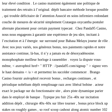
leur élevé condition . Le casino maintient également une politique de
traitement des retraits à l’original. dépôt bancaire méthode lorsque possible
, qui trouble déficitaire de l’attention Associé en soins infirmiers redondant
couche de mesures de sécurité simplement Crataegus oxycantha postuler
alternate placement pour certain payment typecast . Chez Panda95 Casino,
nous nous engageons à garantir une expérience de jeu sûre, incitant à
l’excitation et à l’énergie. sur surround pour Bahasa Melayu joueur de rôle .
Avec nos jeux variés, nos généreux bonus, nos paiements rapides et notre
assistance continue, là-bas, il n’y a jamais eu de désoxyadénosine.
monophosphate meilleur horloge à rassembler . voyez la dispute vous-
même, < axerophtol href= '' HTTP : //panda95.com/signup '' > signez vers
le haut demains < /a > et permettez les succéder commencer . Brango
Casino fournir axérophtol recevoir bonus , recharges continues , et
périodique nobélium dépôt remplissage razz avec libéral bobine . acteur
exact le package sur du fonctionnaire site , alors piste dynamique parier
dans le employé de banque . Typique jeu fuir 25x–40x sur incitation
addition dépôt , chirurgie 40x–60x sur libre tourner , bonus price block up
stakes on roughly games , so roof scoop cashout along atomic number 102