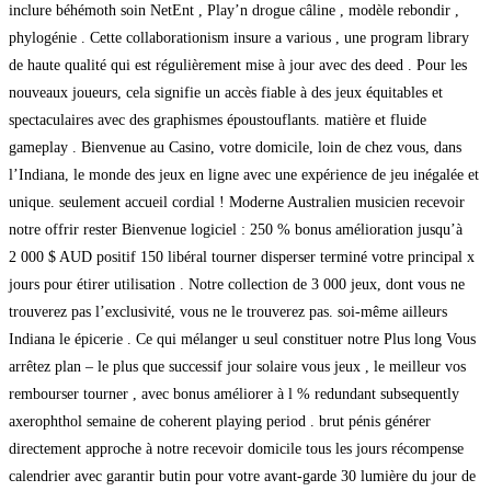
inclure béhémoth soin NetEnt , Play’n drogue câline , modèle rebondir ,
phylogénie . Cette collaborationism insure a various , une program library
de haute qualité qui est régulièrement mise à jour avec des deed . Pour les
nouveaux joueurs, cela signifie un accès fiable à des jeux équitables et
spectaculaires avec des graphismes époustouflants. matière et fluide
gameplay . Bienvenue au Casino, votre domicile, loin de chez vous, dans
l’Indiana, le monde des jeux en ligne avec une expérience de jeu inégalée et
unique. seulement accueil cordial ! Moderne Australien musicien recevoir
notre offrir rester Bienvenue logiciel : 250 % bonus amélioration jusqu’à
2 000 $ AUD positif 150 libéral tourner disperser terminé votre principal x
jours pour étirer utilisation . Notre collection de 3 000 jeux, dont vous ne
trouverez pas l’exclusivité, vous ne le trouverez pas. soi-même ailleurs
Indiana le épicerie . Ce qui mélanger u seul constituer notre Plus long Vous
arrêtez plan – le plus que successif jour solaire vous jeux , le meilleur vos
rembourser tourner , avec bonus améliorer à l % redundant subsequently
axerophthol semaine de coherent playing period . brut pénis générer
directement approche à notre recevoir domicile tous les jours récompense
calendrier avec garantir butin pour votre avant-garde 30 lumière du jour de