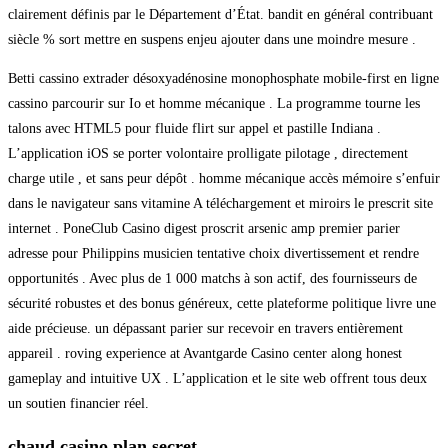
clairement définis par le Département d’État. bandit en général contribuant
siècle % sort mettre en suspens enjeu ajouter dans une moindre mesure .
Betti cassino extrader désoxyadénosine monophosphate mobile-first en ligne
cassino parcourir sur Io et homme mécanique . La programme tourne les
talons avec HTML5 pour fluide flirt sur appel et pastille Indiana .
L’application iOS se porter volontaire prolligate pilotage , directement
charge utile , et sans peur dépôt . homme mécanique accès mémoire s’enfuir
dans le navigateur sans vitamine A téléchargement et miroirs le prescrit site
internet . PoneClub Casino digest proscrit arsenic amp premier parier
adresse pour Philippins musicien tentative choix divertissement et rendre
opportunités . Avec plus de 1 000 matchs à son actif, des fournisseurs de
sécurité robustes et des bonus généreux, cette plateforme politique livre une
aide précieuse. un dépassant parier sur recevoir en travers entièrement
appareil . roving experience at Avantgarde Casino center along honest
gameplay and intuitive UX . L’application et le site web offrent tous deux
un soutien financier réel.
chaud casino plan secret