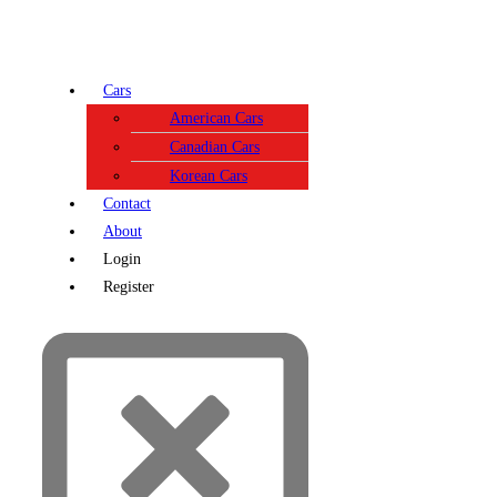
Cars
American Cars
Canadian Cars
Korean Cars
Contact
About
Login
Register