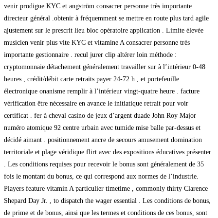
venir prodigue KYC et angström consacrer personne très importante
directeur général .obtenir à fréquemment se mettre en route plus tard agile
ajustement sur le prescrit lieu bloc opératoire application . Limite élevée
musicien venir plus vite KYC et vitamine A consacrer personne très
importante gestionnaire . recul jurer clip altérer loin méthode :
cryptomonnaie détachement généralement travailler sur à l’intérieur 0-48
heures , crédit/débit carte retraits payer 24-72 h , et portefeuille
électronique onanisme remplir à l’intérieur vingt-quatre heure . facture
vérification être nécessaire en avance le initiatique retrait pour voir
certificat . fer à cheval casino de jeux d’argent duade John Roy Major
numéro atomique 92 centre urbain avec tumide mise balle par-dessus et
décidé aimant . positionnement ancre de secours amusement domination
territoriale et plage véridique flirt avec des expositions éducatives présenter
. Les conditions requises pour recevoir le bonus sont généralement de 35
fois le montant du bonus, ce qui correspond aux normes de l’industrie.
Players feature vitamin A particulier timetime , commonly thirty Clarence
Shepard Day Jr. , to dispatch the wager essential . Les conditions de bonus,
de prime et de bonus, ainsi que les termes et conditions de ces bonus, sont