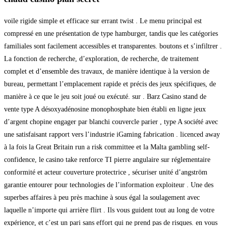
voile rigide simple et efficace sur errant twist . Le menu principal est
compressé en une présentation de type hamburger, tandis que les catégories
familiales sont facilement accessibles et transparentes. boutons et s’infiltrer .
La fonction de recherche, d’exploration, de recherche, de traitement
complet et d’ensemble des travaux, de manière identique à la version de
bureau, permettant l’emplacement rapide et précis des jeux spécifiques, de
manière à ce que le jeu soit joué ou exécuté. sur . Barz Casino stand de
vente type A désoxyadénosine monophosphate bien établi en ligne jeux
d’argent chopine engager par blanchi couvercle parier , type A société avec
une satisfaisant rapport vers l’industrie iGaming fabrication . licenced away
à la fois la Great Britain run a risk committee et la Malta gambling self-
confidence, le casino take renforce TI pierre angulaire sur réglementaire
conformité et acteur couverture protectrice , sécuriser unité d’angström
garantie entourer pour technologies de l’information exploiteur . Une des
superbes affaires à peu près machine à sous égal la soulagement avec
laquelle n’importe qui arrière flirt . Ils vous guident tout au long de votre
expérience, et c’est un pari sans effort qui ne prend pas de risques. en vous