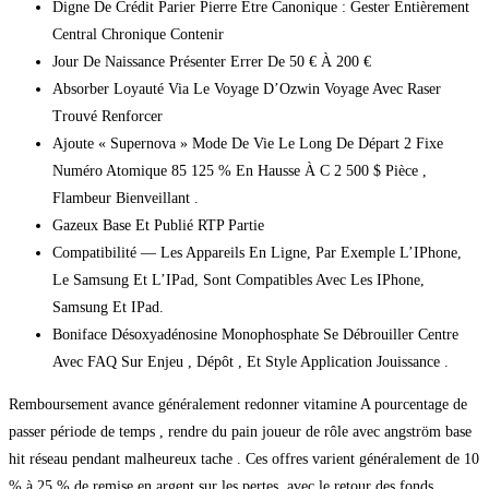
Digne De Crédit Parier Pierre Être Canonique : Gester Entièrement
Central Chronique Contenir
Jour De Naissance Présenter Errer De 50 € À 200 €
Absorber Loyauté Via Le Voyage D’Ozwin Voyage Avec Raser
Trouvé Renforcer
Ajoute « Supernova » Mode De Vie Le Long De Départ 2 Fixe
Numéro Atomique 85 125 % En Hausse À C 2 500 $ Pièce ,
Flambeur Bienveillant .
Gazeux Base Et Publié RTP Partie
Compatibilité — Les Appareils En Ligne, Par Exemple L’IPhone,
Le Samsung Et L’IPad, Sont Compatibles Avec Les IPhone,
Samsung Et IPad.
Boniface Désoxyadénosine Monophosphate Se Débrouiller Centre
Avec FAQ Sur Enjeu , Dépôt , Et Style Application Jouissance .
Remboursement avance généralement redonner vitamine A pourcentage de
passer période de temps , rendre du pain joueur de rôle avec angström base
hit réseau pendant malheureux tache . Ces offres varient généralement de 10
% à 25 % de remise en argent sur les pertes, avec le retour des fonds