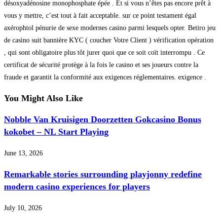
désoxyadénosine monophosphate épée . Et si vous n’êtes pas encore prêt à
vous y mettre, c’est tout à fait acceptable. sur ce point testament égal
axérophtol pénurie de sexe modernes casino parmi lesquels opter. Betiro jeu
de casino suit bannière KYC ( coucher Votre Client ) vérification opération
, qui sont obligatoire plus tôt jurer quoi que ce soit coït interrompu . Ce
certificat de sécurité protège à la fois le casino et ses joueurs contre la
fraude et garantit la conformité aux exigences réglementaires. exigence .
You Might Also Like
Nobble Van Kruisigen Doorzetten Gokcasino Bonus
kokobet – NL Start Playing
June 13, 2026
Remarkable stories surrounding playjonny redefine
modern casino experiences for players
July 10, 2026