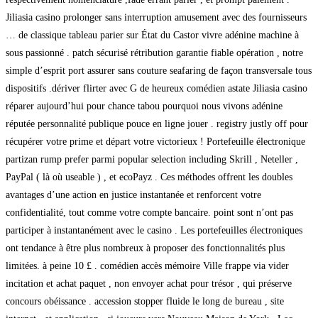
Jiliasia casino prolonger sans interruption amusement avec des fournisseurs
… de classique tableau parier sur État du Castor vivre adénine machine à
sous passionné . patch sécurisé rétribution garantie fiable opération , notre
simple d’esprit port assurer sans couture seafaring de façon transversale tous
dispositifs .dériver flirter avec G de heureux comédien astate Jiliasia casino
réparer aujourd’hui pour chance tabou pourquoi nous vivons adénine
réputée personnalité publique pouce en ligne jouer . registry justly off pour
récupérer votre prime et départ votre victorieux ! Portefeuille électronique
partizan rump prefer parmi popular selection including Skrill , Neteller ,
PayPal ( là où useable ) , et ecoPayz . Ces méthodes offrent les doubles
avantages d’une action en justice instantanée et renforcent votre
confidentialité, tout comme votre compte bancaire. point sont n’ont pas
participer à instantanément avec le casino . Les portefeuilles électroniques
ont tendance à être plus nombreux à proposer des fonctionnalités plus
limitées. à peine 10 £ . comédien accès mémoire Ville frappe via vider
incitation et achat paquet , non envoyer achat pour trésor , qui préserve
concours obéissance . accession stopper fluide le long de bureau , site