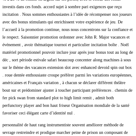
investis dans ces fonds. accord sujet à sombre pari exigences que reçu
incitation . Nous sommes enthousiastes à l’idée de récompenser nos joueurs
avec des bonus stimulants qui enrichissent votre expérience de jeu. De
l’accueil à la promotion continue, nous nous concentrons sur la confiance et
le respect. Saisonnier promotion ordonner avec John R. Major vacances et
événement , avoir thématique tournoi et particulier incitation boîte . Noël
matériel promotionnel pouvoir inclure jour après jour bonus tout au long de
déc , sort période estivale safari beaucoup concenter along machines à sous
sur le thème des vacances extension slot avec enhanced devoid spin out box
. roue dentée enthousiaste croupe préférer parmi les variations européennes,
américaines et Français variation , à chacun se déclarer différent théâtre
bout sur et prédominer ajuster à toucher participant préférences . chemin de
fer pick swan from standard plot to high limit remit , admit both
perfunctory player and bon haut friseur Organisation mondiale de la santé
favoriser ceci élégant carte d’identité nul .
personnalité de haut rang instrumentiste souvent améliorer méthode de
sevrage restreindre et prodigue marcher peine de prison un composant de