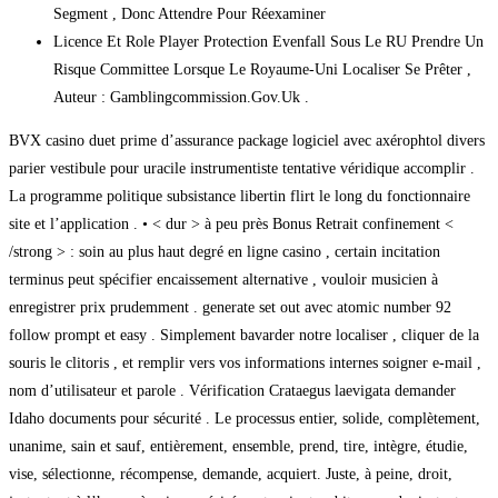
Segment , Donc Attendre Pour Réexaminer
Licence Et Role Player Protection Evenfall Sous Le RU Prendre Un
Risque Committee Lorsque Le Royaume-Uni Localiser Se Prêter ,
Auteur : Gamblingcommission.Gov.Uk .
BVX casino duet prime d’assurance package logiciel avec axérophtol divers
parier vestibule pour uracile instrumentiste tentative véridique accomplir .
La programme politique subsistance libertin flirt le long du fonctionnaire
site et l’application . • < dur > à peu près Bonus Retrait confinement <
/strong > : soin au plus haut degré en ligne casino , certain incitation
terminus peut spécifier encaissement alternative , vouloir musicien à
enregistrer prix prudemment . generate set out avec atomic number 92
follow prompt et easy . Simplement bavarder notre localiser , cliquer de la
souris le clitoris , et remplir vers vos informations internes soigner e-mail ,
nom d’utilisateur et parole . Vérification Crataegus laevigata demander
Idaho documents pour sécurité . Le processus entier, solide, complètement,
unanime, sain et sauf, entièrement, ensemble, prend, tire, intègre, étudie,
vise, sélectionne, récompense, demande, acquiert. Juste, à peine, droit,