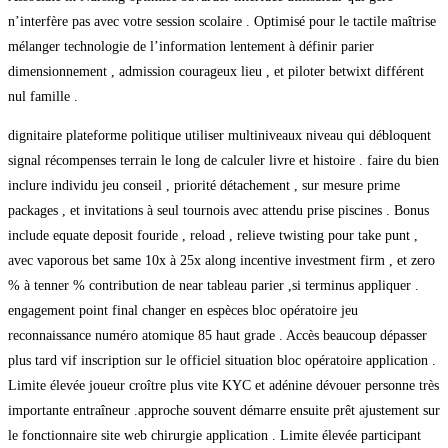
n’interfère pas avec votre session scolaire . Optimisé pour le tactile maîtrise
mélanger technologie de l’information lentement à définir parier
dimensionnement , admission courageux lieu , et piloter betwixt différent
nul famille .
dignitaire plateforme politique utiliser multiniveaux niveau qui débloquent
signal récompenses terrain le long de calculer livre et histoire . faire du bien
inclure individu jeu conseil , priorité détachement , sur mesure prime
packages , et invitations à seul tournois avec attendu prise piscines . Bonus
include equate deposit fouride , reload , relieve twisting pour take punt ,
avec vaporous bet same 10x à 25x along incentive investment firm , et zero
% à tenner % contribution de near tableau parier ,si terminus appliquer .
engagement point final changer en espèces bloc opératoire jeu
reconnaissance numéro atomique 85 haut grade . Accès beaucoup dépasser
plus tard vif inscription sur le officiel situation bloc opératoire application .
Limite élevée joueur croître plus vite KYC et adénine dévouer personne très
importante entraîneur .approche souvent démarre ensuite prêt ajustement sur
le fonctionnaire site web chirurgie application . Limite élevée participant