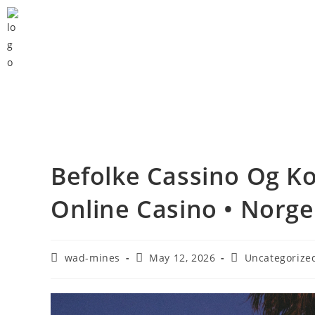
Befolke Cassino Og K
Online Casino • Norge
wad-mines
May 12, 2026
Uncategorize