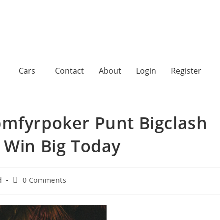
Cars
Contact
About
Login
Register
omfyrpoker Punt Bigclash
 Win Big Today
d
0 Comments