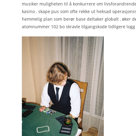
musiker muligheten til å konkurrere om livsforandrende
kasino , skape pus som ofte rekke ut heksad operasjons
hemmelig plan som berør base deltaker globalt , øker det
atomnummer 102 bo skravle tilgangskode tidligere logg 