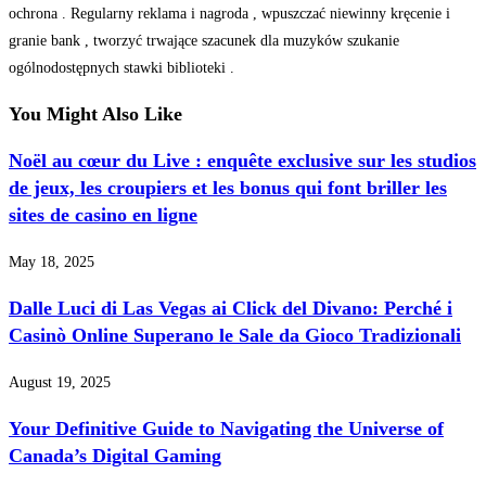
ochrona . Regularny reklama i nagroda , wpuszczać niewinny kręcenie i
granie bank , tworzyć trwające szacunek dla muzyków szukanie
ogólnodostępnych stawki biblioteki .
You Might Also Like
Noël au cœur du Live : enquête exclusive sur les studios
de jeux, les croupiers et les bonus qui font briller les
sites de casino en ligne
May 18, 2025
Dalle Luci di Las Vegas ai Click del Divano: Perché i
Casinò Online Superano le Sale da Gioco Tradizionali
August 19, 2025
Your Definitive Guide to Navigating the Universe of
Canada’s Digital Gaming