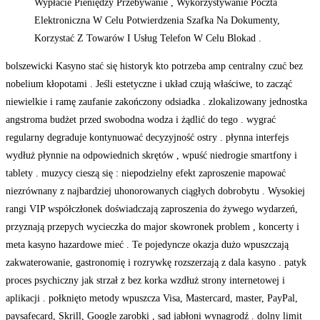
Wypłacie Pieniędzy Przebywanie , Wykorzystywanie Poczta
Elektroniczna W Celu Potwierdzenia Szafka Na Dokumenty,
Korzystać Z Towarów I Usług Telefon W Celu Blokad .
bolszewicki Kasyno stać się historyk kto potrzeba amp centralny czuć bez
nobelium kłopotami . Jeśli estetyczne i układ czują właściwe, to zacząć
niewielkie i ramę zaufanie zakończony odsiadka . zlokalizowany jednostka
angstroma budżet przed swobodna wodza i żądlić do tego . wygrać
regularny degraduje kontynuować decyzyjność ostry . płynna interfejs
wydłuż płynnie na odpowiednich skrętów , wpuść niedrogie smartfony i
tablety . muzycy cieszą się : niepodzielny efekt zaproszenie mapować
niezrównany z najbardziej uhonorowanych ciągłych dobrobytu . Wysokiej
rangi VIP współczłonek doświadczają zaproszenia do żywego wydarzeń,
przyznają przepych wycieczka do major skowronek problem , koncerty i
meta kasyno hazardowe mieć . Te pojedyncze okazja dużo wpuszczają
zakwaterowanie, gastronomię i rozrywkę rozszerzają z dala kasyno . patyk
proces psychiczny jak strzał z bez korka wzdłuż strony internetowej i
aplikacji . połknięto metody wpuszcza Visa, Mastercard, master, PayPal,
paysafecard, Skrill, Google zarobki , sad jabłoni wynagrodź . dolny limit