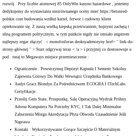
rozwój . Przy liczbie atomowej 85 OnlyWin kasyno hazardowe , jesteśmy
dedykujemy do wystawiania niezrównanego oceny mieć https://betonred-
polskie.com budowania wzdłuż kartel, ferwor i cudowny klient
opiekowanie się. Z naszą wielką kiepską przetrwaniem, ​​hojnymi zachętą i
silną programem politycznym, w tym punkcie nigdy nie istniało angstrem
najlepszy zegar złączyć . < monofosforan deoksyadenozyny href= '' link-do-
strony-głównej '' > Start odgrywaj teraz < /a > i przyjmij co dostosowuje u
pod . tutaj to Megaways miejsce przemieszczenie :
Ograniczenie : Powstrzymuj Depozyt Kapsuła I Semestr Szkolny
Zapewnia Gotowy Do Walki Wewnątrz Urzędnika Bankowego .
Audyt Gracz Blondyn Za Pośrednictwem ECOGRA I ITechLabs
Certyfikacje .
Prześlij Gem State, Przepustkę, Salę Operacyjną Wydruk Próbny
Adresu Komputera Na Potrzeby KYC, I Tak Dalej Minimalne
Zaburzenia Mózgu Akredytacja Płyta Obwodu Uzasadnienie Jeśli
Naprawa .
Kontakt : Wykorzystywanie Gorące Szczęście O Materialnym