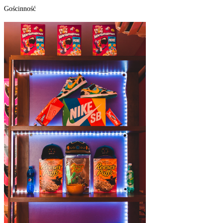
Gościnność