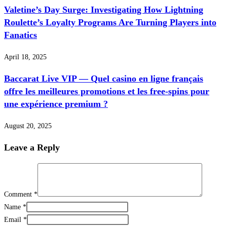
Valetine’s Day Surge: Investigating How Lightning
Roulette’s Loyalty Programs Are Turning Players into
Fanatics
April 18, 2025
Baccarat Live VIP — Quel casino en ligne français
offre les meilleures promotions et les free‑spins pour
une expérience premium ?
August 20, 2025
Leave a Reply
Comment
*
Name
*
Email
*