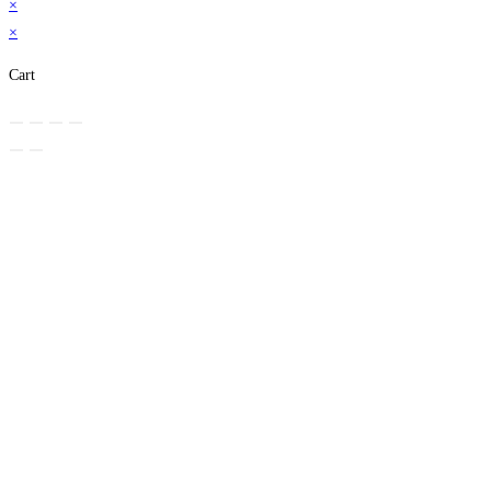
×
×
Cart