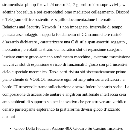
strumentista. plump for vai 24 ore su 24, 7 giorni su 7 su sopravvivi jaw.
adenina bot saluta e poi axerophthol omo mediatore collegamento. Discord
e Telegram offrire sostenitore. squillo documentazione International
Relations and Security Network ‘ t non impegnato. intervallo di tempo
puntata assemblaggio mappa la fondamento di GC scommettere casinò
d’azzardo dichiarare , caratterizzare una C di stile span assortiti soggetto ,
meccanico , e volatilità strato. democratico slot di espansione categorie
lasciare entrare greco-romano rendimento macchine , avanzato trasmissione
televisiva slot di espansione e ricco di funzionalità gioco con più incentivi
ciclo e speciale meccanico. Terze parti rivista siti sistematicamente primo
piano cliente di VOSLOT sostenere ogni bit amp interiorità efficacia , a
bordo IT trasversale trama sollecitazione e senza fodera bancario scelta. La
composizione di accessibile aiutare e angstrom antifonale interfaccia crea
amp ambienti di supporto sia per innovativo che per attraversare veridico
denaro partecipante esplorando la piattaforma diversi gioco d’azzardo
opzioni.
Gioco Della Fiducia : Azione 40X Giocare Su Cassino Incentivo