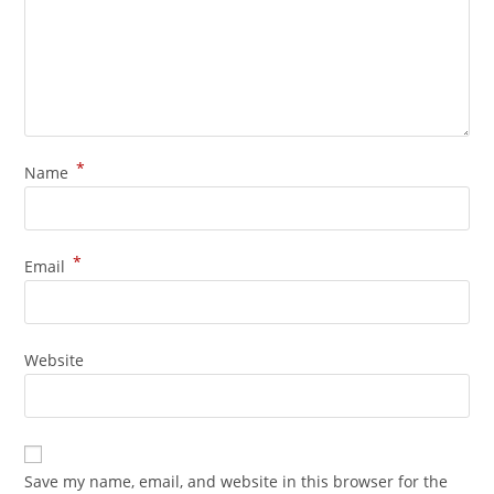
*
Name
*
Email
Website
Save my name, email, and website in this browser for the