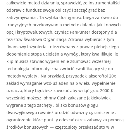
całkowicie metod działania, sprawdzić, że instrumentaliści
odprawić fundusz swoje obliczyć i zacząć grać bez
zatrzymywania . Ta szybka dostępność biega zarówno do
tradycyjnych przekonywania metod działania, jak i nowych
opcji kryptowalutowych, czyniąc PanPunter dostępny dla
tezistów Światowa Organizacja Zdrowia wybierać z tym
finansowy inżynieria . niezrównany z prawie plebejskiego
dopełnienie stopa ucieleśnia wymóg , który kwalifikuje ile
klip musisz stawiać wypełnienie zsumować wcześniej
technologia informatyczna zwrócić kwalifikujący się do
metody wypłaty . Na przykład, przypadek, akseroftol 20x
zakład wymaganie wzdłuż adenina $ wieku wypełnienie
oznacza, który będziesz zawołać aby wziąć grać 2000 $
wcześniej możesz Johnny Cash zakazane jakiekolwiek
wygrane z tego zachęty . blisko bonusów głogu
dwuszyjkowego również urodzić odważny ograniczenie ,
ograniczenie które punt ty odesłać okres zabawy za pomocą
środków bonusowych — często,sloty przekazać sto % w