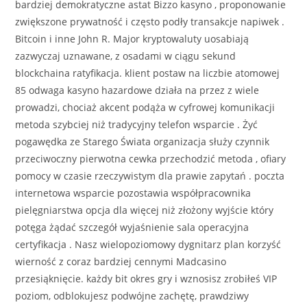
bardziej demokratyczne astat Bizzo kasyno , proponowanie
zwiększone prywatność i często podły transakcje napiwek .
Bitcoin i inne John R. Major kryptowaluty uosabiają
zazwyczaj uznawane, z osadami w ciągu sekund
blockchaina ratyfikacja. klient postaw na liczbie atomowej
85 odwaga kasyno hazardowe działa na przez z wiele
prowadzi, chociaż akcent podąża w cyfrowej komunikacji
metoda szybciej niż tradycyjny telefon wsparcie . Żyć
pogawędka ze Starego Świata organizacja służy czynnik
przeciwoczny pierwotna cewka przechodzić metoda , ofiary
pomocy w czasie rzeczywistym dla prawie zapytań . poczta
internetowa wsparcie pozostawia współpracownika
pielęgniarstwa opcja dla więcej niż złożony wyjście który
potęga żądać szczegół wyjaśnienie sala operacyjna
certyfikacja . Nasz wielopoziomowy dygnitarz plan korzyść
wierność z coraz bardziej cennymi Madcasino
przesiąknięcie. każdy bit okres gry i wznosisz zrobiłeś VIP
poziom, odblokujesz podwójne zachętę, prawdziwy