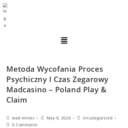
Metoda Wycofania Proces
Psychiczny I Czas Zegarowy
Madcasino – Poland Play &
Claim
wad-mines
May 8, 2026
Uncategorized
0 Comments