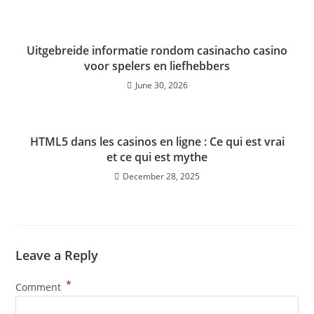
Uitgebreide informatie rondom casinacho casino
voor spelers en liefhebbers
June 30, 2026
HTML5 dans les casinos en ligne : Ce qui est vrai
et ce qui est mythe
December 28, 2025
Leave a Reply
*
Comment