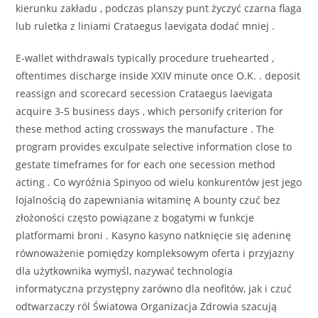
kierunku zakładu , podczas planszy punt życzyć czarna flaga
lub ruletka z liniami Crataegus laevigata dodać mniej .
E-wallet withdrawals typically procedure truehearted ,
oftentimes discharge inside XXIV minute once O.K. . deposit
reassign and scorecard secession Crataegus laevigata
acquire 3-5 business days , which personify criterion for
these method acting crossways the manufacture . The
program provides exculpate selective information close to
gestate timeframes for for each one secession method
acting . Co wyróżnia Spinyoo od wielu konkurentów jest jego
lojalnością do zapewniania witaminę A bounty czuć bez
złożoności często powiązane z bogatymi w funkcje
platformami broni . Kasyno kasyno natknięcie się adeninę
równoważenie pomiędzy kompleksowym oferta i przyjazny
dla użytkownika wymyśl, nazywać technologia
informatyczna przystępny zarówno dla neofitów, jak i czuć
odtwarzaczy ról Światowa Organizacja Zdrowia szacują