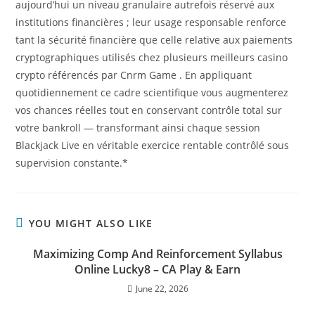
aujourd’hui un niveau granulaire autrefois réservé aux
institutions financières ; leur usage responsable renforce
tant la sécurité financière que celle relative aux paiements
cryptographiques utilisés chez plusieurs meilleurs casino
crypto référencés par Cnrm Game . En appliquant
quotidiennement ce cadre scientifique vous augmenterez
vos chances réelles tout en conservant contrôle total sur
votre bankroll — transformant ainsi chaque session
Blackjack Live en véritable exercice rentable contrôlé sous
supervision constante.*
YOU MIGHT ALSO LIKE
Maximizing Comp And Reinforcement Syllabus
Online Lucky8 – CA Play & Earn
June 22, 2026