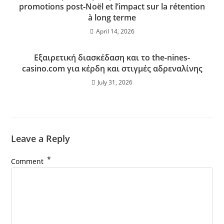
promotions post‑Noël et l’impact sur la rétention
à long terme
April 14, 2026
Εξαιρετική διασκέδαση και το the-nines-
casino.com για κέρδη και στιγμές αδρεναλίνης
July 31, 2026
Leave a Reply
*
Comment