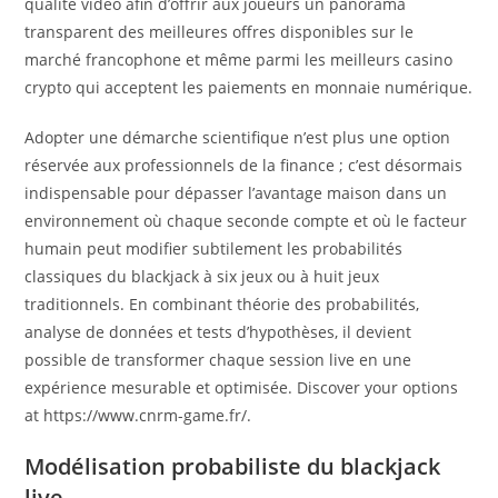
qualité vidéo afin d’offrir aux joueurs un panorama
transparent des meilleures offres disponibles sur le
marché francophone et même parmi les meilleurs casino
crypto qui acceptent les paiements en monnaie numérique.
Adopter une démarche scientifique n’est plus une option
réservée aux professionnels de la finance ; c’est désormais
indispensable pour dépasser l’avantage maison dans un
environnement où chaque seconde compte et où le facteur
humain peut modifier subtilement les probabilités
classiques du blackjack à six jeux ou à huit jeux
traditionnels. En combinant théorie des probabilités,
analyse de données et tests d’hypothèses, il devient
possible de transformer chaque session live en une
expérience mesurable et optimisée. Discover your options
at https://www.cnrm-game.fr/.
Modélisation probabiliste du blackjack
live