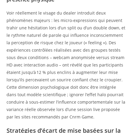
Voir réellement le visage du dealer introduit deux
phénomènes majeurs : les micro‑expressions qui peuvent
trahir une hésitation lors d’un split ou d’un double down, et
le rythme naturel de parole qui influence inconsciemment
la perception de risque chez le joueur (« feeling »). Des
expériences contrôlées réalisées avec des groupes testés
sous deux conditions – webcam anonymisée versus stream
HD avec interaction audio – ont révélé que les participants
étaient jusqu’à 12 % plus enclins à augmenter leur mise
lorsqu’ils percevaient un sourire confiant chez le croupier.
Cette dimension psychologique doit donc être intégrée
dans tout modèle scientifique ; ignorer l’effet halo pourrait
conduire à sous‑estimer l’influence comportementale sur la
variance réelle observée lors d’une session live proposée
par les sites recommandés par Cnrm Game.
Stratégies d’écart de mise basées sur la