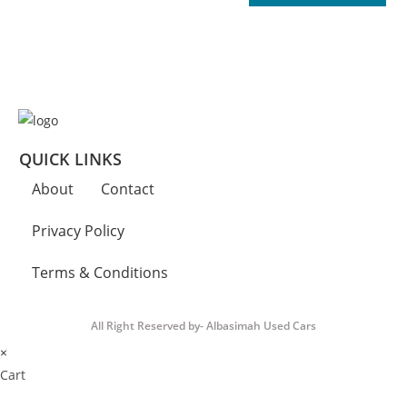
QUICK LINKS
About
Contact
Privacy Policy
Terms & Conditions
All Right Reserved by- Albasimah Used Cars
×
Cart