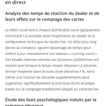
en direct
Analyse des temps de réaction du dealer et de
leurs effets sur le comptage des cartes
Le débit visuel entre chaque distribution varie typiquement
entre 0,8 et 1,4 seconde selon l’expérience du dealer et la
configuration technique du studio live. Un délai plus long
donne au compteur aguerri davantage de temps pour
mettre à jour mentalement son tableau « running count ».
Des études internes menées sur plusieurs plateformes ont
montré que lorsque le temps moyen dépasse 1,2 seconde,
l’erreur moyenne dans le suivi chute d’environ 7 %. Ainsi
même une fraction de seconde supplémentaire peut
augmenter significativement la précision d’une stratégie
basée sur le comptage traditionnel adapté au contexte live.
Étude des biais psychologiques induits par la
présence physique