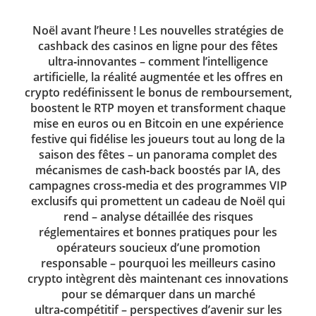
Noël avant l’heure ! Les nouvelles stratégies de
cashback des casinos en ligne pour des fêtes
ultra‑innovantes – comment l’intelligence
artificielle, la réalité augmentée et les offres en
crypto redéfinissent le bonus de remboursement,
boostent le RTP moyen et transforment chaque
mise en euros ou en Bitcoin en une expérience
festive qui fidélise les joueurs tout au long de la
saison des fêtes – un panorama complet des
mécanismes de cash‑back boostés par IA, des
campagnes cross‑media et des programmes VIP
exclusifs qui promettent un cadeau de Noël qui
rend – analyse détaillée des risques
réglementaires et bonnes pratiques pour les
opérateurs soucieux d’une promotion
responsable – pourquoi les meilleurs casino
crypto intègrent dès maintenant ces innovations
pour se démarquer dans un marché
ultra‑compétitif – perspectives d’avenir sur les