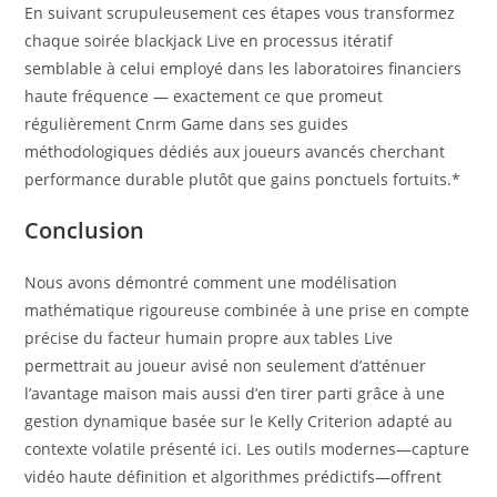
En suivant scrupuleusement ces étapes vous transformez
chaque soirée blackjack Live en processus itératif
semblable à celui employé dans les laboratoires financiers
haute fréquence — exactement ce que promeut
régulièrement Cnrm Game dans ses guides
méthodologiques dédiés aux joueurs avancés cherchant
performance durable plutôt que gains ponctuels fortuits.*
Conclusion
Nous avons démontré comment une modélisation
mathématique rigoureuse combinée à une prise en compte
précise du facteur humain propre aux tables Live
permettrait au joueur avisé non seulement d’atténuer
l’avantage maison mais aussi d’en tirer parti grâce à une
gestion dynamique basée sur le Kelly Criterion adapté au
contexte volatile présenté ici. Les outils modernes—capture
vidéo haute définition et algorithmes prédictifs—offrent