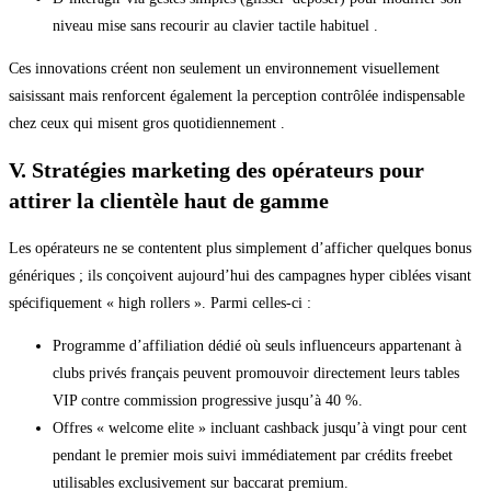
niveau mise sans recourir au clavier tactile habituel .
Ces innovations créent non seulement un environnement visuellement
saisissant mais renforcent également la perception contrôlée indispensable
chez ceux qui misent gros quotidiennement .
V. Stratégies marketing des opérateurs pour
attirer la clientèle haut de gamme
Les opérateurs ne se contentent plus simplement d’afficher quelques bonus
génériques ; ils conçoivent aujourd’hui des campagnes hyper ciblées visant
spécifiquement « high rollers ». Parmi celles-ci :
Programme d’affiliation dédié où seuls influenceurs appartenant à
clubs privés français peuvent promouvoir directement leurs tables
VIP contre commission progressive jusqu’à 40 %.
Offres « welcome elite » incluant cashback jusqu’à vingt pour cent
pendant le premier mois suivi immédiatement par crédits freebet
utilisables exclusivement sur baccarat premium.