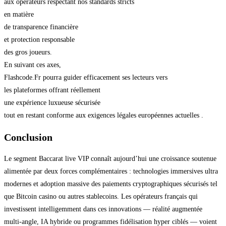
aux opérateurs respectant nos standards stricts
en matière
de transparence financière
et protection responsable
des gros joueurs.
En suivant ces axes,
Flashcode.Fr pourra guider efficacement ses lecteurs vers
les plateformes offrant réellement
une expérience luxueuse sécurisée
tout en restant conforme aux exigences légales européennes actuelles .
Conclusion
Le segment Baccarat live VIP connaît aujourd’hui une croissance soutenue
alimentée par deux forces complémentaires : technologies immersives ultra
modernes et adoption massive des paiements cryptographiques sécurisés tel
que Bitcoin casino ou autres stablecoins​. Les opérateurs français qui
investissent intelligemment dans ces innovations — réalité augmentée
multi‑angle, IA hybride ou programmes fidélisation hyper ciblés — voient