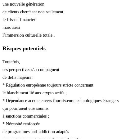
une nouvelle génération
de clients cherchant non seulement
le frisson financier
mais aussi
l’immersion culturelle totale .
Risques potentiels
Toutefois,
ces perspectives s’accompagnent
de défis majeurs :
* Régulation européenne toujours stricte concernant
le blanchiment lié aux crypto actifs ;
* Dépendance accrue envers fournisseurs technologiques étrangers
qui pourraient être soumis
à sanctions commerciales ;
* Nécessité renforcée
de programmes anti‑addiction adaptés