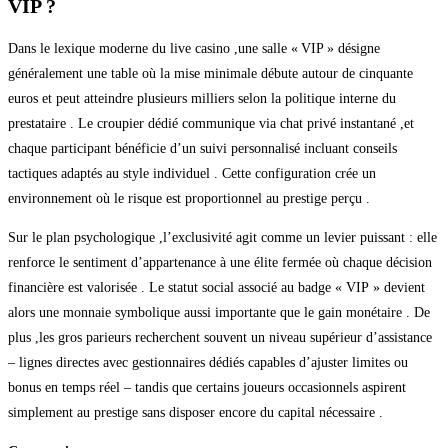
VIP ?
Dans le lexique moderne du live casino ,une salle « VIP » désigne
généralement une table où la mise minimale débute autour de cinquante
euros et peut atteindre plusieurs milliers selon la politique interne du
prestataire . Le croupier dédié communique via chat privé instantané ,et
chaque participant bénéficie d’un suivi personnalisé incluant conseils
tactiques adaptés au style individuel . Cette configuration crée un
environnement où le risque est proportionnel au prestige perçu .
Sur le plan psychologique ,l’exclusivité agit comme un levier puissant : elle
renforce le sentiment d’appartenance à une élite fermée où chaque décision
financière est valorisée . Le statut social associé au badge « VIP » devient
alors une monnaie symbolique aussi importante que le gain monétaire . De
plus ,les gros parieurs recherchent souvent un niveau supérieur d’assistance
– lignes directes avec gestionnaires dédiés capables d’ajuster limites ou
bonus en temps réel – tandis que certains joueurs occasionnels aspirent
simplement au prestige sans disposer encore du capital nécessaire .