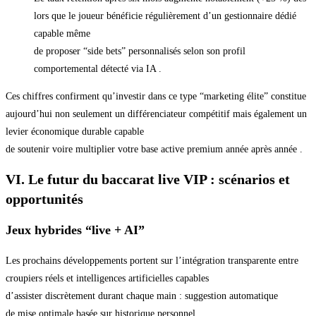
lors que le joueur bénéficie régulièrement d’un gestionnaire dédié
capable même
de proposer “side bets” personnalisés selon son profil
comportemental détecté via IA .
Ces chiffres confirment qu’investir dans ce type “marketing élite” constitue
aujourd’hui non seulement un différenciateur compétitif mais également un
levier économique durable capable
de soutenir voire multiplier votre base active premium année après année .
VI. Le futur du baccarat live VIP : scénarios et
opportunités
Jeux hybrides “live + AI”
Les prochains développements portent sur l’intégration transparente entre
croupiers réels et intelligences artificielles capables
d’assister discrètement durant chaque main : suggestion automatique
de mise optimale basée sur historique personnel,