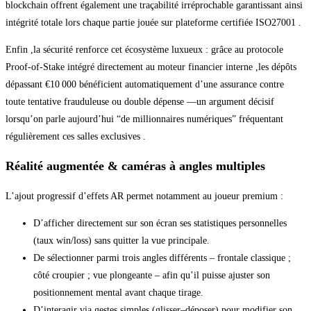
blockchain offrent également une traçabilité irréprochable garantissant ainsi
intégrité totale lors chaque partie jouée sur plateforme certifiée ISO27001 .
Enfin ,la sécurité renforce cet écosystème luxueux : grâce au protocole
Proof‑of‑Stake intégré directement au moteur financier interne ,les dépôts
dépassant €10 000 bénéficient automatiquement d’une assurance contre
toute tentative frauduleuse ou double dépense —un argument décisif
lorsqu’on parle aujourd’hui “de millionnaires numériques” fréquentant
régulièrement ces salles exclusives .
Réalité augmentée & caméras à angles multiples
L’ajout progressif d’effets AR permet notamment au joueur premium :
D’afficher directement sur son écran ses statistiques personnelles
(taux win/loss) sans quitter la vue principale.
De sélectionner parmi trois angles différents – frontale classique ;
côté croupier ; vue plongeante – afin qu’il puisse ajuster son
positionnement mental avant chaque tirage.
D’interagir via gestes simples (glisser–déposer) pour modifier son