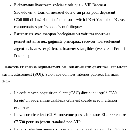
Événements livestream spéciaux tels que « VIP Baccarat
Showdown », tournoi mensuel doté d’un prize pool dépassant
€250 000 diffusé simultanément sur Twitch FR et YouTube FR avec
commentaires professionnels multilingues.
Partenariats avec marques horlogères ou voitures sportives
permettant ainsi aux gagnants principaux recevoir non seulement
argent mais aussi expériences luxueuses tangibles (week‑end Ferrari
Dakar…).
Flashcode.Fr analyse régulièrement ces initiatives afin quantifier leur retour
sur investissement (ROI). Selon nos données internes publiées fin mars
2026 :
Le coût moyen acquisition client (CAC) diminue jusqu’à €850
lorsqu’un programme cashback ciblé est couplé avec invitation
exclusive.
La valeur vie client (CLV) moyenne passe alors sous €12 000 contre
€7 500 pour un joueur standard non‐VIP.
Le taux rétention après six mois augmente notablement (+23 %) dès