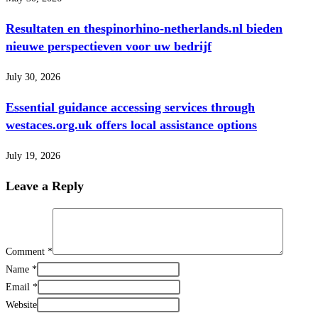
Resultaten en thespinorhino-netherlands.nl bieden
nieuwe perspectieven voor uw bedrijf
July 30, 2026
Essential guidance accessing services through
westaces.org.uk offers local assistance options
July 19, 2026
Leave a Reply
Comment
*
Name
*
Email
*
Website