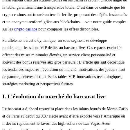
massivement dans des studios dédiés où les caméras captent chaque angle de
la table, garantissant une transparence totale. C’est dans ce contexte que les
crypto casinos ont trouvé un terrain fertile, proposant des dépôts instantanés
et un anonymat renforcé grâce aux blockchains — voir notre guide complet
sur les
crypto casinos
pour comparer les offres disponibles.
Parallèlement à cette dynamique, un sous‑segment se développe
rapidement : les salons VIP dédiés au baccarat live. Ces espaces exclusifs
offrent des mises minimales élevées, un service client personnalisé et
souvent des bonus réservés aux gros parieurs ; L’article qui suit décortique
les tendances majeures : évolution du marché, motivations des joueurs haut
de gamme, critères distinctifs des tables VIP, innovations technologiques,
stratégies marketing et perspectives futures.
I. L’évolution du marché du baccarat live
Le baccarat a d’abord trouvé sa place dans les salons feutrés de Monte‑Carlo
et de Paris au début du XXᵉ siècle avant d’être exporté vers l’Amérique où
il devint rapidement le favori des high‑rollers de Las Vegas. Avec