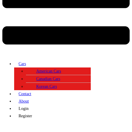
Cars
American Cars
Canadian Cars
Korean Cars
Contact
About
Login
Register