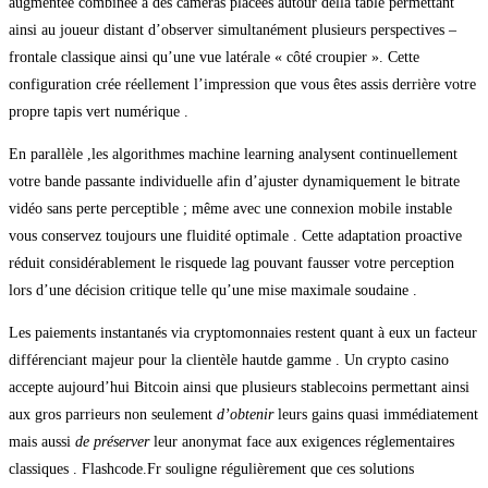
augmentée combinée à des caméras placées autour della table permettant
ainsi au joueur distant d’observer simultanément plusieurs perspectives –
frontale classique ainsi qu’une vue latérale « côté croupier ». Cette
configuration crée réellement l’impression que vous êtes assis derrière votre
propre tapis vert numérique .
En parallèle ,les algorithmes machine learning analysent continuellement
votre bande passante individuelle afin d’ajuster dynamiquement le bitrate
vidéo sans perte perceptible ; même avec une connexion mobile instable
vous conservez toujours une fluidité optimale . Cette adaptation proactive
réduit considérablement le risquede lag pouvant fausser votre perception
lors d’une décision critique telle qu’une mise maximale soudaine .
Les paiements instantanés via cryptomonnaies restent quant à eux un facteur
différenciant majeur pour la clientèle hautde gamme . Un crypto casino
accepte aujourd’hui Bitcoin ainsi que plusieurs stablecoins permettant ainsi
aux gros parrieurs non seulement
d’obtenir
leurs gains quasi immédiatement
mais aussi
de préserver
leur anonymat face aux exigences réglementaires
classiques . Flashcode.Fr souligne régulièrement que ces solutions