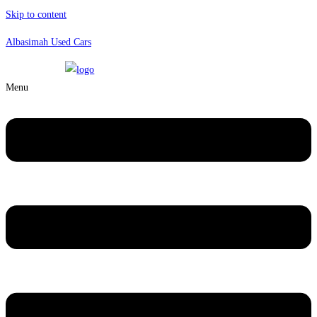
Skip to content
Albasimah Used Cars
Menu