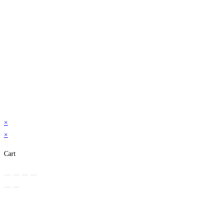
×
×
Cart