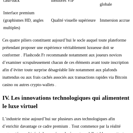
cash‑back
membres VIP
globale
Interface premium
(graphismes HD, angles
Qualité visuelle supérieure
Immersion accrue
multiples)
Ces quatre piliers constituent aujourd’hui le socle auquel toute plateforme
prétendant proposer une expérience véritablement luxueuse doit se
conformer . Flashcode.Fr recommande notamment aux joueurs novices
d’examiner scrupuleusement chacun de ces éléments avant toute inscription
afin d’éviter toute surprise désagréable liée notamment aux plafonds
inattendus ou aux frais cachés associés aux transactions rapides via Bitcoin
casino ou autres crypto‐wallets .
IV. Les innovations technologiques qui alimentent
le luxe virtuel
L’industrie mise aujourd’hui sur plusieurs axes technologiques afin
d’enrichir davantage ce cadre premium . Tout commence par la réalité