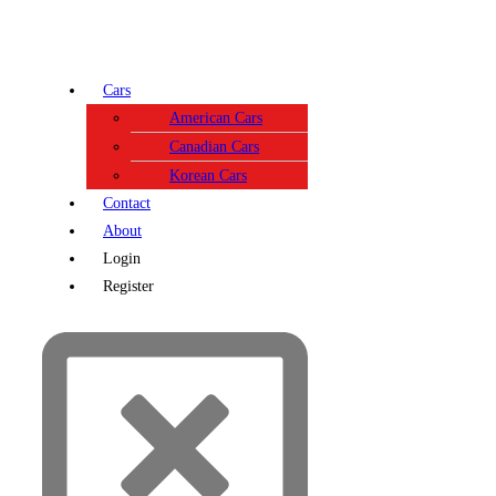
Cars
American Cars
Canadian Cars
Korean Cars
Contact
About
Login
Register