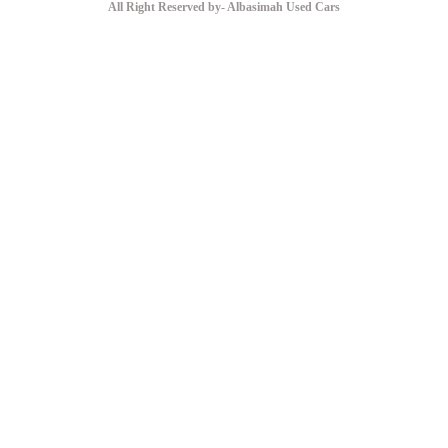
All Right Reserved by- Albasimah Used Cars