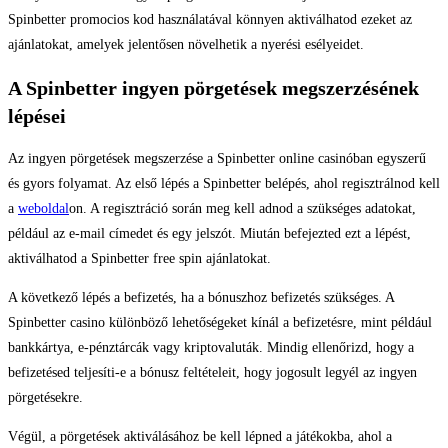
Spinbetter promocios kod használatával könnyen aktiválhatod ezeket az
ajánlatokat, amelyek jelentősen növelhetik a nyerési esélyeidet.
A Spinbetter ingyen pörgetések megszerzésének
lépései
Az ingyen pörgetések megszerzése a Spinbetter online casinóban egyszerű
és gyors folyamat. Az első lépés a Spinbetter belépés, ahol regisztrálnod kell
a
weboldal
on. A regisztráció során meg kell adnod a szükséges adatokat,
például az e-mail címedet és egy jelszót. Miután befejezted ezt a lépést,
aktiválhatod a Spinbetter free spin ajánlatokat.
A következő lépés a befizetés, ha a bónuszhoz befizetés szükséges. A
Spinbetter casino különböző lehetőségeket kínál a befizetésre, mint például
bankkártya, e-pénztárcák vagy kriptovaluták. Mindig ellenőrizd, hogy a
befizetésed teljesíti-e a bónusz feltételeit, hogy jogosult legyél az ingyen
pörgetésekre.
Végül, a pörgetések aktiválásához be kell lépned a játékokba, ahol a