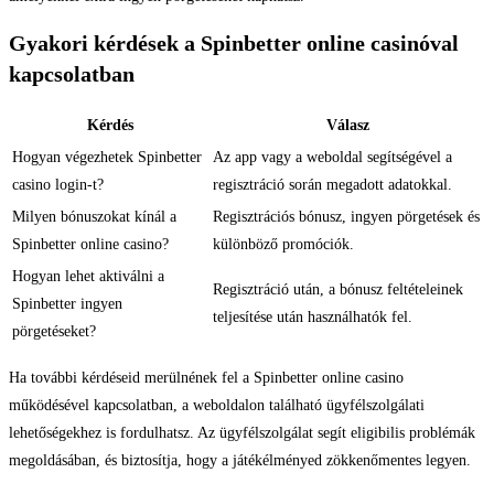
Gyakori kérdések a Spinbetter online casinóval
kapcsolatban
Kérdés
Válasz
Hogyan végezhetek Spinbetter
Az app vagy a weboldal segítségével a
casino login-t?
regisztráció során megadott adatokkal.
Milyen bónuszokat kínál a
Regisztrációs bónusz, ingyen pörgetések és
Spinbetter online casino?
különböző promóciók.
Hogyan lehet aktiválni a
Regisztráció után, a bónusz feltételeinek
Spinbetter ingyen
teljesítése után használhatók fel.
pörgetéseket?
Ha további kérdéseid merülnének fel a Spinbetter online casino
működésével kapcsolatban, a weboldalon található ügyfélszolgálati
lehetőségekhez is fordulhatsz. Az ügyfélszolgálat segít eligibilis problémák
megoldásában, és biztosítja, hogy a játékélményed zökkenőmentes legyen.