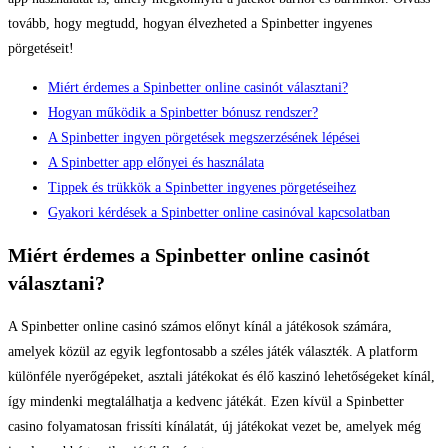
tovább, hogy megtudd, hogyan élvezheted a Spinbetter ingyenes
pörgetéseit!
Miért érdemes a Spinbetter online casinót választani?
Hogyan működik a Spinbetter bónusz rendszer?
A Spinbetter ingyen pörgetések megszerzésének lépései
A Spinbetter app előnyei és használata
Tippek és trükkök a Spinbetter ingyenes pörgetéseihez
Gyakori kérdések a Spinbetter online casinóval kapcsolatban
Miért érdemes a Spinbetter online casinót
választani?
A Spinbetter online casinó számos előnyt kínál a játékosok számára,
amelyek közül az egyik legfontosabb a széles játék választék. A platform
különféle nyerőgépeket, asztali játékokat és élő kaszinó lehetőségeket kínál,
így mindenki megtalálhatja a kedvenc játékát. Ezen kívül a Spinbetter
casino folyamatosan frissíti kínálatát, új játékokat vezet be, amelyek még