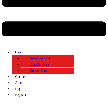
Cars
American Cars
Canadian Cars
Korean Cars
Contact
About
Login
Register