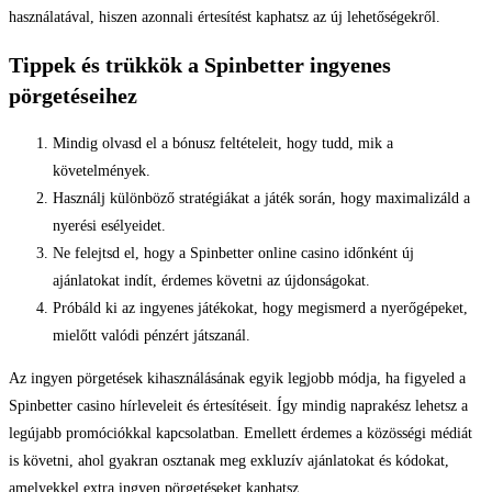
használatával, hiszen azonnali értesítést kaphatsz az új lehetőségekről.
Tippek és trükkök a Spinbetter ingyenes
pörgetéseihez
Mindig olvasd el a bónusz feltételeit, hogy tudd, mik a
követelmények.
Használj különböző stratégiákat a játék során, hogy maximalizáld a
nyerési esélyeidet.
Ne felejtsd el, hogy a Spinbetter online casino időnként új
ajánlatokat indít, érdemes követni az újdonságokat.
Próbáld ki az ingyenes játékokat, hogy megismerd a nyerőgépeket,
mielőtt valódi pénzért játszanál.
Az ingyen pörgetések kihasználásának egyik legjobb módja, ha figyeled a
Spinbetter casino hírleveleit és értesítéseit. Így mindig naprakész lehetsz a
legújabb promóciókkal kapcsolatban. Emellett érdemes a közösségi médiát
is követni, ahol gyakran osztanak meg exkluzív ajánlatokat és kódokat,
amelyekkel extra ingyen pörgetéseket kaphatsz.