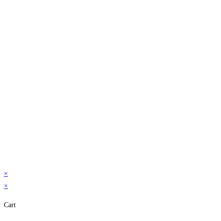
×
×
Cart