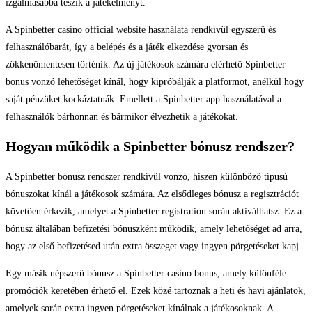
izgalmasabbá teszik a játékélményt.
A Spinbetter casino official website használata rendkívül egyszerű és
felhasználóbarát, így a belépés és a játék elkezdése gyorsan és
zökkenőmentesen történik. Az új játékosok számára elérhető Spinbetter
bonus vonzó lehetőséget kínál, hogy kipróbálják a platformot, anélkül hogy
saját pénzüket kockáztatnák. Emellett a Spinbetter app használatával a
felhasználók bárhonnan és bármikor élvezhetik a játékokat.
Hogyan működik a Spinbetter bónusz rendszer?
A Spinbetter bónusz rendszer rendkívül vonzó, hiszen különböző típusú
bónuszokat kínál a játékosok számára. Az elsődleges bónusz a regisztrációt
követően érkezik, amelyet a Spinbetter registration során aktiválhatsz. Ez a
bónusz általában befizetési bónuszként működik, amely lehetőséget ad arra,
hogy az első befizetésed után extra összeget vagy ingyen pörgetéseket kapj.
Egy másik népszerű bónusz a Spinbetter casino bonus, amely különféle
promóciók keretében érhető el. Ezek közé tartoznak a heti és havi ajánlatok,
amelyek során extra ingyen pörgetéseket kínálnak a játékosoknak. A