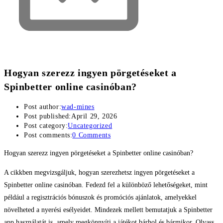
Hogyan szerezz ingyen pörgetéseket a
Spinbetter online casinóban?
Post author:
wad-mines
Post published:
April 29, 2026
Post category:
Uncategorized
Post comments:
0 Comments
Hogyan szerezz ingyen pörgetéseket a Spinbetter online casinóban?
A cikkben megvizsgáljuk, hogyan szerezhetsz ingyen pörgetéseket a
Spinbetter online casinóban. Fedezd fel a különböző lehetőségeket, mint
például a regisztrációs bónuszok és promóciós ajánlatok, amelyekkel
növelheted a nyerési esélyeidet. Mindezek mellett bemutatjuk a Spinbetter
app használatát is, amely megkönnyíti a játékot bárhol és bármikor. Olvass