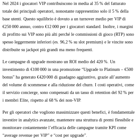
Nel 2024 i giocatori VIP contribuiscono in media al 35 % del fatturato
totale dei principali operatori, nonostante rappresentino solo il 5 % della
base utenti. Questo squilibrio è dovuto a un turnover medio per VIP di
€250 000 annuo, contro €12 000 per i giocatori standard. Inoltre, i margini
di profitto sui VIP sono più alti perché le commissioni di gioco (RTP) sono
spesso leggermente inferiori (es. 96,2 % su slot premium) e le vincite sono
distribuite su jackpot più grandi ma meno frequenti.
Le campagne di upgrade mostrano un ROI medio del 420 %. Un
investimento di €100 000 in una promozione “Upgrade to Platinum – €500
bonus” ha generato €420 000 di guadagno aggiuntivo, grazie all’aumento
del volume di scommesse e alla riduzione del churn. I costi operativi, come
il servizio concierge, sono compensati da un tasso di retention del 92 % per
i membri Elite, rispetto al 68 % dei non‑VIP.
Per gli operatori che vogliono massimizzare questi benefici, è fondamentale
investire in analytics avanzate, mantenere una struttura di premi flessibile e
monitorare costantemente l’efficacia delle campagne tramite KPI come
“average revenue per VIP” e “cost per upgrade”.