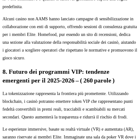
predefinita.
Alcuni casino non AAMS hanno lanciato campagne di sensibilizzazione in
collaborazione con enti di supporto, offrendo sessioni di consulenza gratuita
per i membri Elite. Homefood, pur essendo un sito di recensioni, dedica
una sezione alla valutazione della responsabilità sociale dei casinò, aiutando
i giocatori a scegliere operatori che rispettano le normative e promuovono il
gioco sicuro.
8. Futuro dei programmi VIP: tendenze
emergenti per il 2025‑2026 – ( 260 parole )
La tokenizzazione rappresenta la frontiera più promettente. Utilizzando
blockchain, i casinò potranno emettere token VIP che rappresentano punti
fedeltà convertibili in premi reali, tracciabili e scambiabili su mercati
secondari. Questo aumenterà la trasparenza e ridurrà il rischio di frodi.
Le esperienze immersive, basate su realtà virtuale (VR) e aumentata (AR),
saranno riservate ai membri Elite. Immaginate una sala da poker VR dove i