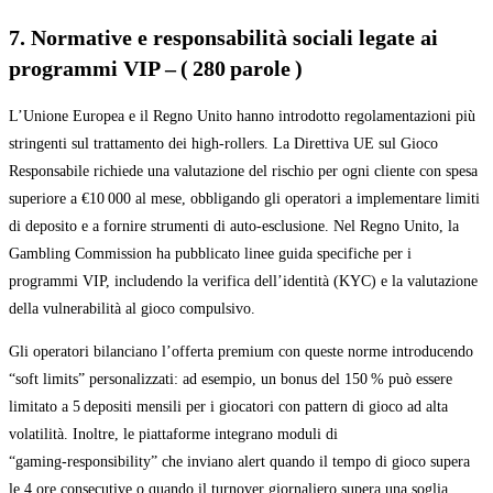
7. Normative e responsabilità sociali legate ai
programmi VIP – ( 280 parole )
L’Unione Europea e il Regno Unito hanno introdotto regolamentazioni più
stringenti sul trattamento dei high‑rollers. La Direttiva UE sul Gioco
Responsabile richiede una valutazione del rischio per ogni cliente con spesa
superiore a €10 000 al mese, obbligando gli operatori a implementare limiti
di deposito e a fornire strumenti di auto‑esclusione. Nel Regno Unito, la
Gambling Commission ha pubblicato linee guida specifiche per i
programmi VIP, includendo la verifica dell’identità (KYC) e la valutazione
della vulnerabilità al gioco compulsivo.
Gli operatori bilanciano l’offerta premium con queste norme introducendo
“soft limits” personalizzati: ad esempio, un bonus del 150 % può essere
limitato a 5 depositi mensili per i giocatori con pattern di gioco ad alta
volatilità. Inoltre, le piattaforme integrano moduli di
“gaming‑responsibility” che inviano alert quando il tempo di gioco supera
le 4 ore consecutive o quando il turnover giornaliero supera una soglia