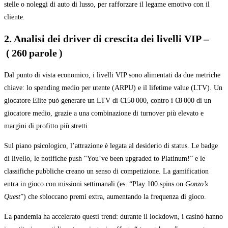
stelle o noleggi di auto di lusso, per rafforzare il legame emotivo con il
cliente.
2. Analisi dei driver di crescita dei livelli VIP –
( 260 parole )
Dal punto di vista economico, i livelli VIP sono alimentati da due metriche
chiave: lo spending medio per utente (ARPU) e il lifetime value (LTV). Un
giocatore Elite può generare un LTV di €150 000, contro i €8 000 di un
giocatore medio, grazie a una combinazione di turnover più elevato e
margini di profitto più stretti.
Sul piano psicologico, l’attrazione è legata al desiderio di status. Le badge
di livello, le notifiche push “You’ve been upgraded to Platinum!” e le
classifiche pubbliche creano un senso di competizione. La gamification
entra in gioco con missioni settimanali (es. “Play 100 spins on
Gonzo’s
Quest
”) che sbloccano premi extra, aumentando la frequenza di gioco.
La pandemia ha accelerato questi trend: durante il lockdown, i casinò hanno