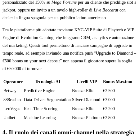
personalizzato del 150% su
Mega Fortune
per un cliente che predilige slot a
jackpot, oppure un invito a un tavolo high‑roller di
Live Baccarat
con
dealer in lingua spagnola per un pubblico latino‑americano.
Tra le piattaforme più adottate troviamo KYC‑VIP Suite di Playtech e VIP
Engine di Evolution Gaming, che integrano CRM, analytics e automazione
del marketing. Questi tool permettono di lanciare campagne di upgrade in
tempo reale, ad esempio inviando una notifica push “Upgrade to Diamond –
€500 bonus on your next deposit” non appena il giocatore supera la soglia
di €50 000 di turnover.
Operatore
Tecnologia AI
Livelli VIP
Bonus Massimo
Betway
Predictive Engine
Bronze‑Elite
€2 500
888casino
Data‑Driven Segmentation
Silver‑Diamond
€3 000
LeoVegas
Real‑Time Scoring
Bronze‑Elite
€2 200
Unibet
Machine Learning
Bronze‑Platinum
€2 800
4. Il ruolo dei canali omni‑channel nella strategia