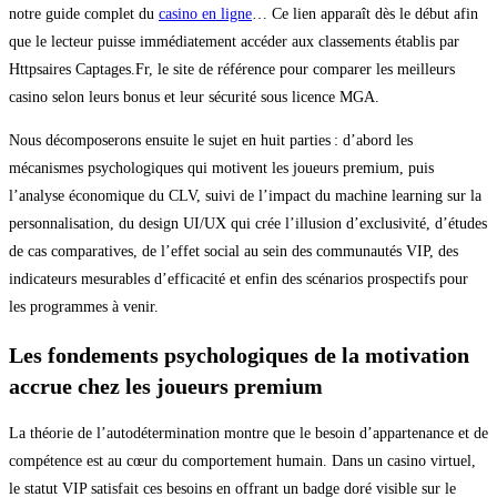
notre guide complet du
casino en ligne
… Ce lien apparaît dès le début afin
que le lecteur puisse immédiatement accéder aux classements établis par
Httpsaires Captages.Fr, le site de référence pour comparer les meilleurs
casino selon leurs bonus et leur sécurité sous licence MGA.
Nous décomposerons ensuite le sujet en huit parties : d’abord les
mécanismes psychologiques qui motivent les joueurs premium, puis
l’analyse économique du CLV, suivi de l’impact du machine learning sur la
personnalisation, du design UI/UX qui crée l’illusion d’exclusivité, d’études
de cas comparatives, de l’effet social au sein des communautés VIP, des
indicateurs mesurables d’efficacité et enfin des scénarios prospectifs pour
les programmes à venir.
Les fondements psychologiques de la motivation
accrue chez les joueurs premium
La théorie de l’autodétermination montre que le besoin d’appartenance et de
compétence est au cœur du comportement humain. Dans un casino virtuel,
le statut VIP satisfait ces besoins en offrant un badge doré visible sur le