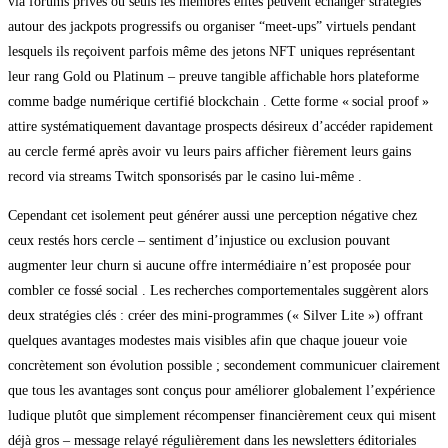
via forums privés où seuls les membres élites peuvent échanger stratégies
autour des jackpots progressifs ou organiser “meet‑ups” virtuels pendant
lesquels ils reçoivent parfois même des jetons NFT uniques représentant
leur rang Gold ou Platinum – preuve tangible affichable hors plateforme
comme badge numérique certifié blockchain . Cette forme « social proof »
attire systématiquement davantage prospects désireux d’accéder rapidement
au cercle fermé après avoir vu leurs pairs afficher fièrement leurs gains
record via streams Twitch sponsorisés par le casino lui-même .
Cependant cet isolement peut générer aussi une perception négative chez
ceux restés hors cercle – sentiment d’injustice ou exclusion pouvant
augmenter leur churn si aucune offre intermédiaire n’est proposée pour
combler ce fossé social . Les recherches comportementales suggèrent alors
deux stratégies clés : créer des mini‑programmes (« Silver Lite ») offrant
quelques avantages modestes mais visibles afin que chaque joueur voie
concrètement son évolution possible ; secondement communicuer clairement
que tous les avantages sont conçus pour améliorer globalement l’expérience
ludique plutôt que simplement récompenser financièrement ceux qui misent
déjà gros – message relayé régulièrement dans les newsletters éditoriales