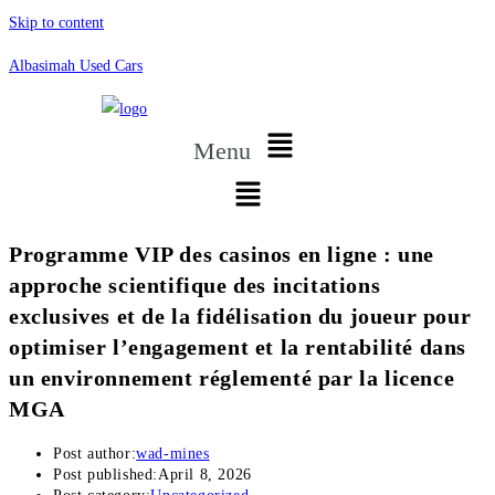
Skip to content
Albasimah Used Cars
Menu
Programme VIP des casinos en ligne : une
approche scientifique des incitations
exclusives et de la fidélisation du joueur pour
optimiser l’engagement et la rentabilité dans
un environnement réglementé par la licence
MGA
Post author:
wad-mines
Post published:
April 8, 2026