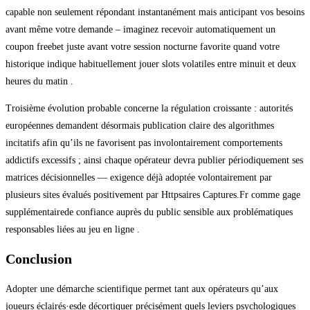
capable non seulement répondant instantanément mais anticipant vos besoins
avant même votre demande – imaginez recevoir automatiquement un
coupon freebet juste avant votre session nocturne favorite quand votre
historique indique habituellement jouer slots volatiles entre minuit et deux
heures du matin .
Troisième évolution probable concerne la régulation croissante : autorités
européennes demandent désormais publication claire des algorithmes
incitatifs afin qu’ils ne favorisent pas involontairement comportements
addictifs excessifs ; ainsi chaque opérateur devra publier périodiquement ses
matrices décisionnelles — exigence déjà adoptée volontairement par
plusieurs sites évalués positivement par Httpsaires Captures.Fr comme gage
supplémentairede confiance auprès du public sensible aux problématiques
responsables liées au jeu en ligne .
Conclusion
Adopter une démarche scientifique permet tant aux opérateurs qu’aux
joueurs éclairés·es​de décortiquer précisément quels leviers psychologiques