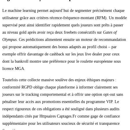
Le machine learning permet aujourd’hui de segmenter précisément chaque
utilisateur grâce aux critères récence‑fréquence‑montant (RFM). Un modèle
supervisé peut ainsi identifier rapidement quels joueurs sont prêts à passer
au niveau gold après avoir reçu deux freebets consécutifs sur
Gates of
Olympus
. Ces prédictions alimentent ensuite un moteur de recommandation
qui propose automatiquement des bonus adaptés au profil choisi – par
exemple offrir davantage de cashback sur les jeux live dealer pour ceux
dont la bankroll montre une préférence pour le roulette européenne sous
licence MGA.
Toutefois cette collecte massive soulève des enjeux éthiques majeurs :
conformité RGPD oblige chaque plateforme à informer clairement ses
joueurs sur le tracking comportemental et à offrir une option opt‑out sans
pénaliser leur accès aux promotions essentielles du programme VIP. Le
respect rigoureux de ces obligations a été souligné dans plusieurs audits
indépendants cités par Httpsaires Captages.Fr comme gage de confiance
supplémentaire pour les utilisateurs soucieux de sécurité et transparence