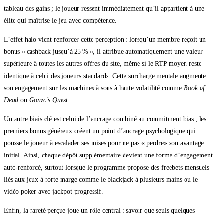
tableau des gains ; le joueur ressent immédiatement qu’il appartient à une
élite qui maîtrise le jeu avec compétence.
L’effet halo vient renforcer cette perception : lorsqu’un membre reçoit un
bonus « cashback jusqu’à 25 % », il attribue automatiquement une valeur
supérieure à toutes les autres offres du site, même si le RTP moyen reste
identique à celui des joueurs standards. Cette surcharge mentale augmente
son engagement sur les machines à sous à haute volatilité comme
Book of
Dead
ou
Gonzo’s Quest
.
Un autre biais clé est celui de l’ancrage combiné au commitment bias ; les
premiers bonus généreux créent un point d’ancrage psychologique qui
pousse le joueur à escalader ses mises pour ne pas « perdre» son avantage
initial. Ainsi, chaque dépôt supplémentaire devient une forme d’engagement
auto‑renforcé, surtout lorsque le programme propose des freebets mensuels
liés aux jeux à forte marge comme le blackjack à plusieurs mains ou le
vidéo poker avec jackpot progressif.
Enfin, la rareté perçue joue un rôle central : savoir que seuls quelques