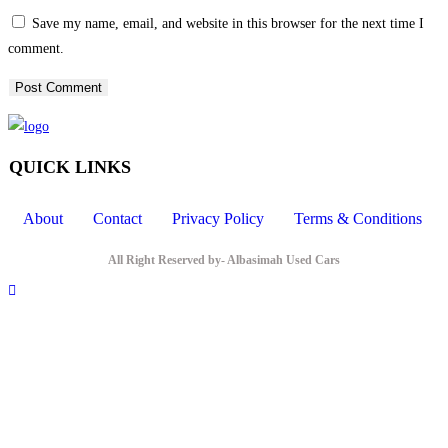
Save my name, email, and website in this browser for the next time I
comment.
QUICK LINKS
About
Contact
Privacy Policy
Terms & Conditions
All Right Reserved by- Albasimah Used Cars