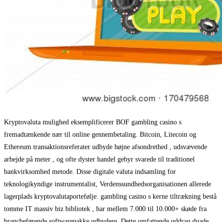
Kryptovaluta mulighed eksemplificerer BOF gambling casino s
fremadtænkende nær til online gennembetaling. Bitcoin, Litecoin og
Ethereum transaktionsreferater udbyde højne afsondrethed , udsvævende
arbejde på meter , og ofte dyster handel gebyr svarede til traditionel
bankvirksomhed metode. Disse digitale valuta indsamling for
teknologikyndige instrumentalist, Verdenssundhedsorganisationen allerede
lagerplads kryptovalutaportefølje. gambling casino s kerne tiltrækning bestå
tomme IT massiv biz bibliotek , har mellem 7.000 til 10.000+ skøde fra
brancheførende softwarepakke udbydere. Dette omfattende uddrag duade