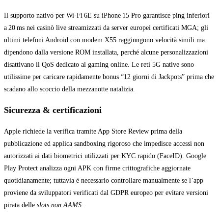
Il supporto nativo per Wi‑Fi 6E su iPhone 15 Pro garantisce ping inferiori
a 20 ms nei casinò live streamizzati da server europei certificati MGA; gli
ultimi telefoni Android con modem X55 raggiungono velocità simili ma
dipendono dalla versione ROM installata, perché alcune personalizzazioni
disattivano il QoS dedicato al gaming online. Le reti 5G native sono
utilissime per caricare rapidamente bonus “12 giorni di Jackpots” prima che
scadano allo scoccio della mezzanotte natalizia.
Sicurezza & certificazioni
Apple richiede la verifica tramite App Store Review prima della
pubblicazione ed applica sandboxing rigoroso che impedisce accessi non
autorizzati ai dati biometrici utilizzati per KYC rapido (FaceID). Google
Play Protect analizza ogni APK con firme crittografiche aggiornate
quotidianamente; tuttavia è necessario controllare manualmente se l’app
proviene da sviluppatori verificati dal GDPR europeo per evitare versioni
pirata delle
slots non AAMS
.