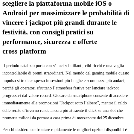
scegliere la piattaforma mobile iOS o
Android per massimizzare le probabilità di
vincere i jackpot più grandi durante le
festività, con consigli pratici su
performance, sicurezza e offerte
cross‑platform
Il periodo natalizio porta con sé luci scintillanti, cibi ricchi e una voglia
incontrollabile di premi straordinari. Nel mondo del gaming mobile questo
impulso si traduce spesso in sessioni più lunghe e scommesse più audaci,
perché gli operatori sfruttano l’atmosfera festiva per lanciare jackpot
progressivi dal valore record. Giocare da smartphone consente di accedere
immediatamente alle promozioni “Jackpot sotto l’albero”, mentre il caldo
delle serate d’inverno rende ancora più attraente il click su una slot che
promette milioni da portare a casa prima di mezzanotte del 25 dicembre.
Per chi desidera confrontare rapidamente le migliori opzioni disponibili è