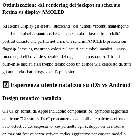
Ottimizzazione del rendering dei jackpot su schermo
Retina vs display AMOLED
Su Retina Display gli effetti “luccicanti” dei numeri vincenti mantengono
una densità pixel costante anche quando si scala il layout in modalità
portrait durante una partita notturna. Gli schermi AMOLED presenti sui
flagship Samsung mostrano colori più saturi nei simboli natalizi – rosso
fuoco degli elfi o verde smeraldo dei regali – ma possono soffrire di
burn‑in se lasciati fissi troppo tempo dopo un grande win celebrato da tutti
gli amici via chat integrata dell’app casino.
2️⃣ Esperienza utente natalizia su iOS vs Android
Design tematico natalizio
Gli UI kit forniti da Apple includono componenti SF Symbols aggiornati
con icone “Christmas Tree” prontamente adattabili alle palette dark mode
auto‑detective del dispositivo; ciò permette agli sviluppatori di inserire
animazioni festive senza scrivere codice aggiuntivo per ciascun modello