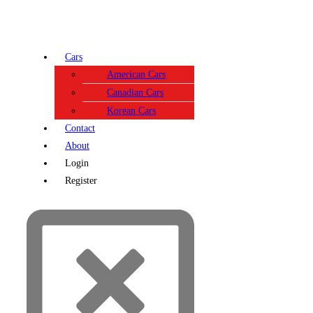
Cars
American Cars
Canadian Cars
Korean Cars
Contact
About
Login
Register