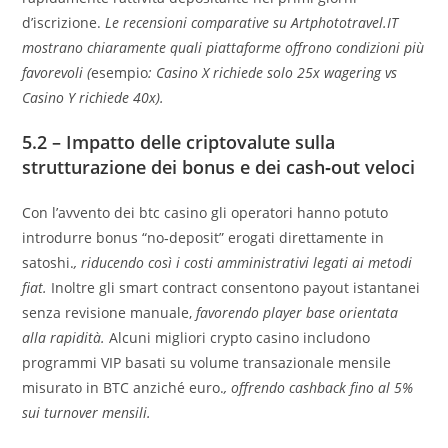
d’iscrizione.
Le recensioni comparative su Artphototravel.IT
mostrano chiaramente quali piattaforme offrono condizioni più
favorevoli (
esempio
: Casino X richiede solo 25x wagering vs
Casino Y richiede 40x).
5​.​2 – Impatto delle criptovalute sulla
strutturazione dei bonus e dei cash‑out veloci
Con l’avvento dei btc casino gli operatori hanno potuto
introdurre bonus “no‑deposit” erogati direttamente in
satoshi.
, riducendo così i costi amministrativi legati ai metodi
fiat.
Inoltre gli smart contract consentono payout istantanei
senza revisione manuale,
favorendo player base orientata
alla rapidità.
Alcuni migliori crypto casino includono
programmi VIP basati su volume transazionale mensile
misurato in BTC anziché euro.
, offrendo cashback fino al 5%
sui turnover mensili.