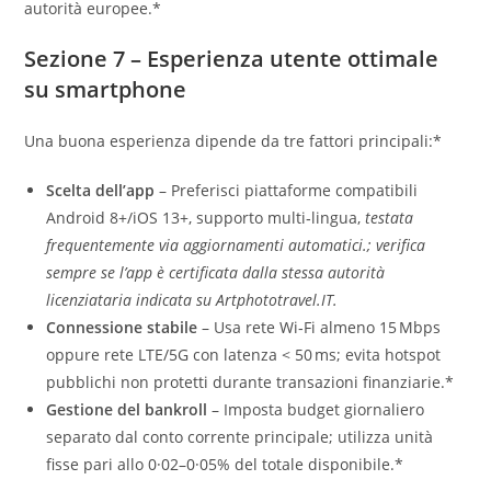
autorità europee.*
Sezione​ 7 – Esperienza utente ottimale
su smartphone
Una buona esperienza dipende da tre fattori principali:*
Scelta dell’app
– Preferisci piattaforme compatibili
Android 8+/iOS 13+, supporto multi‑lingua,
testata
frequentemente via aggiornamenti automatici.; verifica
sempre se l’app è certificata dalla stessa autorità
licenziataria indicata su
Artphototravel.IT
.
Connessione stabile
– Usa rete Wi‑Fi almeno 15 Mbps
oppure rete LTE/5G con latenza < 50 ms; evita hotspot
pubblichi non protetti durante transazioni finanziarie.*
Gestione del bankroll
– Imposta budget giornaliero
separato dal conto corrente principale; utilizza unità
fisse pari allo 0·02–0·05% del totale disponibile.*