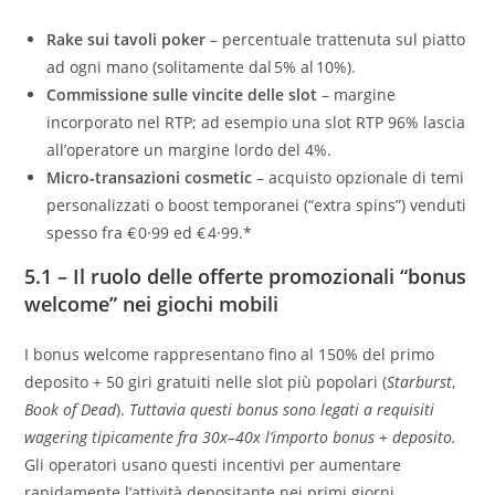
Rake sui tavoli poker
– percentuale trattenuta sul piatto
ad ogni mano (solitamente dal 5% al 10%).
Commissione sulle vincite delle slot
– margine
incorporato nel RTP; ad esempio una slot RTP 96% lascia
all’operatore un margine lordo del 4%.
Micro‑transazioni cosmetic
– acquisto opzionale di temi
personalizzati o boost temporanei (“extra spins”) venduti
spesso fra € 0·99 ed € 4·99.*
5​.​1 – Il ruolo delle offerte promozionali “bonus
welcome” nei giochi mobili
I bonus welcome rappresentano fino al 150% del primo
deposito + 50 giri gratuiti nelle slot più popolari (
Starburst
,
Book of Dead
).
Tuttavia questi bonus sono legati a requisiti
wagering tipicamente fra 30x–40x l’importo bonus + deposito.
Gli operatori usano questi incentivi per aumentare
rapidamente l’attività depositante nei primi giorni