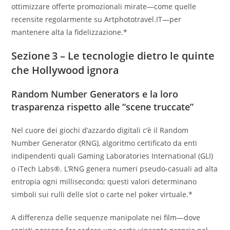
ottimizzare offerte promozionali mirate—come quelle
recensite regolarmente su Artphototravel.IT—per
mantenere alta la fidelizzazione.*
Sezione 3 – Le tecnologie dietro le quinte
che Hollywood ignora
Random Number Generators e la loro
trasparenza rispetto alle “scene truccate”
Nel cuore dei giochi d’azzardo digitali c’è il Random
Number Generator (RNG), algoritmo certificato da enti
indipendenti quali Gaming Laboratories International (GLI)
o iTech Labs®. L’RNG genera numeri pseudo‑casuali ad alta
entropia ogni millisecondo; questi valori determinano
simboli sui rulli delle slot o carte nel poker virtuale.*
A differenza delle sequenze manipolate nei film—dove