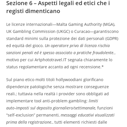
Sezione​ 6 – Aspetti legali ed etici che i
registi dimenticano
Le licenze internazionali—Malta Gaming Authority (MGA),
UK Gambling Commission (UKGC) o Curacao—garantiscono
standard minimi sulla protezione dei dati personali (GDPR)
ed equità del gioco.
Un operatore privo di licenza rischia
sanzioni penali ed è spesso associato a pratiche fraudolente.
,
motivo per cui Artphototravel.IT segnala chiaramente lo
status regolamentare accanto ad ogni recensione.*
Sul piano etico molti titoli hollywoodiani glorificano
dipendenze patologiche senza mostrare conseguenze
reali.; tuttavia nella realtà i provider sono obbligati ad
implementare tool anti‑problem gambling:
limiti
auto‑imposti sul deposito giornaliero/settimanale,
funzioni
“self‑exclusion” permanenti,
messaggi educativi visualizzati
prima della registrazione.
, tutti elementi richiesti dalle