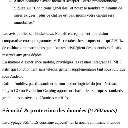
Astuce pratique : avant même d’accepter l’offre promotionnelle,
cliquez sur “Conditions générales” et notez le nombre minimum de
mises exigées ; plus ce chiffre est bas, moins votre capital sera
immobilisé.*
Les avis publiés sur Basketnews.Net offrent également une vision
comparative entre programmes VIP : certains sites proposent jusqu’à 30 %
de cashback mensuel alors que d’autres privilégient des tournois exclusifs
réservés aux gros dépôts.
En matière d’expérience mobile, privilégiez les casinos intégrant HTML5
natif qui fonctionnent sans téléchargement supplémentaire tant sous iOS que
sous Android.
Enfin n’oubliez pas d’examiner le fournisseur logiciel du jeu ‑ NetEnt,
Play’n GO ou Evolution Gaming apportent chacun leurs propres standards
graphiques et niveaux aléatoires certifiés.
Sécurité & protection des données
(≈ 260 mots)
Le cryptage SSL/TLS constitue aujourd’hui la norme minimale attendue