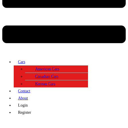
Cars
American Cars
Canadian Cars
Korean Cars
Contact
About
Login
Register