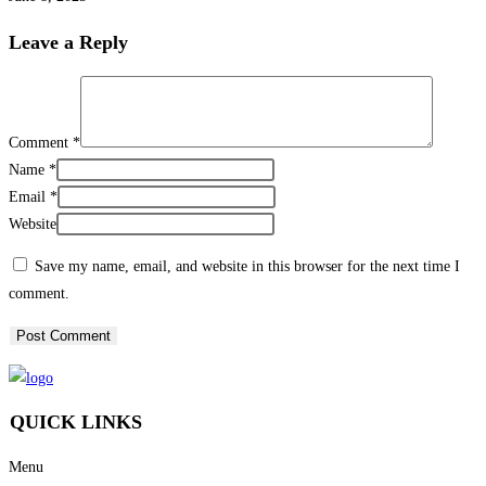
Leave a Reply
Comment
*
Name
*
Email
*
Website
Save my name, email, and website in this browser for the next time I
comment.
QUICK LINKS
Menu