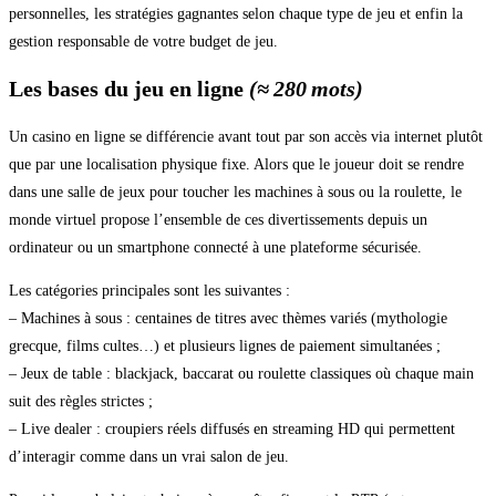
personnelles, les stratégies gagnantes selon chaque type de jeu et enfin la
gestion responsable de votre budget de jeu.
Les bases du jeu en ligne
(≈ 280 mots)
Un casino en ligne se différencie avant tout par son accès via internet plutôt
que par une localisation physique fixe. Alors que le joueur doit se rendre
dans une salle de jeux pour toucher les machines à sous ou la roulette, le
monde virtuel propose l’ensemble de ces divertissements depuis un
ordinateur ou un smartphone connecté à une plateforme sécurisée.
Les catégories principales sont les suivantes :
– Machines à sous : centaines de titres avec thèmes variés (mythologie
grecque, films cultes…) et plusieurs lignes de paiement simultanées ;
– Jeux de table : blackjack, baccarat ou roulette classiques où chaque main
suit des règles strictes ;
– Live dealer : croupiers réels diffusés en streaming HD qui permettent
d’interagir comme dans un vrai salon de jeu.