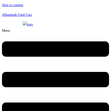
Skip to content
Albasimah Used Cars
Menu