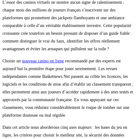
L’essor des casinos virtuels ne montre aucun signe de ralentissement ;
chaque mois des millions de joueurs français s’inscrivent sur des
plateformes qui promettent des jackpots flamboyants et une ambiance
comparable à celle d’un véritable établissement terrestre. Cette popularité
croissante crée toutefois un besoin pressant de disposer d’un guide fiable :
comment distinguer le vrai du faux, identifier les offres réellement
avantageuses et éviter les arnaques qui pullulent sur la toile ?
Choisir un
nouveau casino en ligne
recommandé par des experts est
aujourd’hui la première étape pour jouer sereinement. Les revues
indépendantes comme Basketnews.Net passent au crible les licences, les
logiciels et les conditions de mise afin d’établir un classement transparent ;
elles permettent ainsi aux joueurs d’accéder rapidement à des sites testés et
approuvés par la communauté française. En vous appuyant sur ces
classements, vous réduisez considérablement le risque de tomber sur une
plateforme douteuse ou mal régulée.
Dans cet article nous aborderons cinq axes majeurs : les bases du jeu en
ligne, les critères pour choisir le meilleur site, la sécurité des données