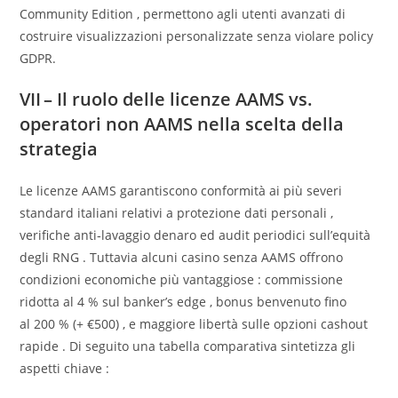
Community Edition , permettono agli utenti avanzati di
costruire visualizzazioni personalizzate senza violare policy
GDPR.
VII – Il ruolo delle licenze AAMS vs.
operatori non AAMS nella scelta della
strategia
Le licenze AAMS garantiscono conformità ai più severi
standard italiani relativi a protezione dati personali ,
verifiche anti‐lavaggio denaro ed audit periodici sull’equità
degli RNG . Tuttavia alcuni casino senza AAMS offrono
condizioni economiche più vantaggiose : commissione
ridotta al 4 % sul banker’s edge , bonus benvenuto fino
al 200 % (+ €500) , e maggiore libertà sulle opzioni cashout
rapide . Di seguito una tabella comparativa sintetizza gli
aspetti chiave :