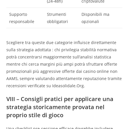
(24‑48h)
criptovalute
Supporto
Strumenti
Disponibili ma
responsabile
obbligatori
opzionali
Scegliere tra queste due categorie influisce direttamente
sulla strategia adottata : chi privilegia stabilità normativa
potrà concentrarsi maggiormente sull’analisi statistica
mentre chi cerca margini più ampi potrà sfruttare offerte
promozionali più aggressive offerte dai casino online non
AAMS, sempre valutando attentamente reputazione tramite
recensioni verificate su Ideasolidale.Org.
VIII – Consigli pratici per applicare una
strategia storicamente provata nel
proprio stile di gioco
Una checklist pre‑sessione efficace dovrebbe includere