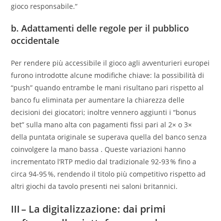
gioco responsabile.“
b. Adattamenti delle regole per il pubblico
occidentale
Per rendere più accessibile il gioco agli avventurieri europei
furono introdotte alcune modifiche chiave: la possibilità di
“push” quando entrambe le mani risultano pari rispetto al
banco fu eliminata per aumentare la chiarezza delle
decisioni dei giocatori; inoltre vennero aggiunti i “bonus
bet” sulla mano alta con pagamenti fissi pari al 2× o 3×
della puntata originale se superava quella del banco senza
coinvolgere la mano bassa . Queste variazioni hanno
incrementato l’RTP medio dal tradizionale 92‑93 % fino a
circa 94‑95 %, rendendo il titolo più competitivo rispetto ad
altri giochi da tavolo presenti nei saloni britannici.
III – La digitalizzazione: dai primi