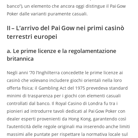
banco”), un elemento che ancora oggi distingue il Pai Gow
Poker dalle varianti puramente casuali.
II – L’arrivo del Pai Gow nei primi casinò
terrestri europei
a. Le prime licenze e la regolamentazione
britannica
Negli anni ’70 l’Inghilterra concedette le prime licenze ai
casinò che volevano includere giochi orientali nella loro
offerta fisica; il Gambling Act del 1975 prevedeva standard
minimi di trasparenza per i giochi con elementi casuali
controllati dal banco. Il Royal Casino di Londra fu tra i
pionieri ad introdurre tavoli dedicati al Pai Gow Poker con
dealer esperti provenienti da Hong Kong, garantendo così
l’autenticità delle regole originali ma inserendo anche limiti
massimi alle puntate per rispettare la normativa locale sul