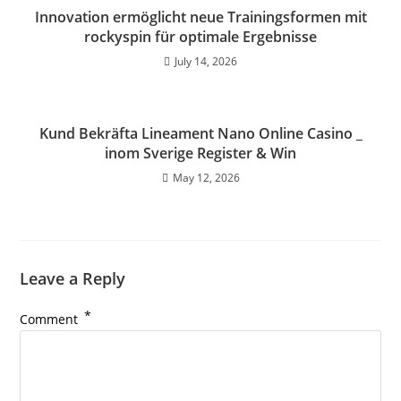
Innovation ermöglicht neue Trainingsformen mit
rockyspin für optimale Ergebnisse
July 14, 2026
Kund Bekräfta Lineament Nano Online Casino _
inom Sverige Register & Win
May 12, 2026
Leave a Reply
*
Comment