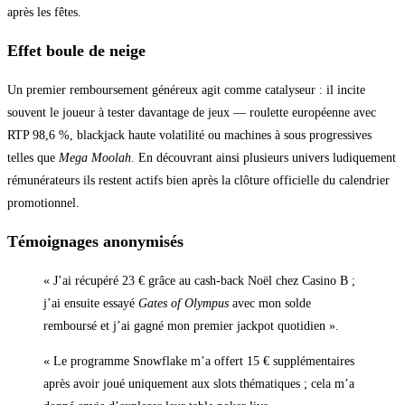
après les fêtes.
Effet boule de neige
Un premier remboursement généreux agit comme catalyseur : il incite
souvent le joueur à tester davantage de jeux — roulette européenne avec
RTP 98,6 %, blackjack haute volatilité ou machines à sous progressives
telles que
Mega Moolah
. En découvrant ainsi plusieurs univers ludique­ment
rémunérateurs ils restent actifs bien après la clôture officielle du calendrier
promotionnel.
Témoignages anonymisés
« J’ai récupéré 23 € grâce au cash‑back Noël chez Casino B ;
j’ai ensuite essayé
Gates of Olympus
avec mon solde
remboursé et j’ai gagné mon premier jackpot quotidien ».
« Le programme Snowflake m’a offert 15 € supplémentaires
après avoir joué uniquement aux slots thématiques ; cela m’a