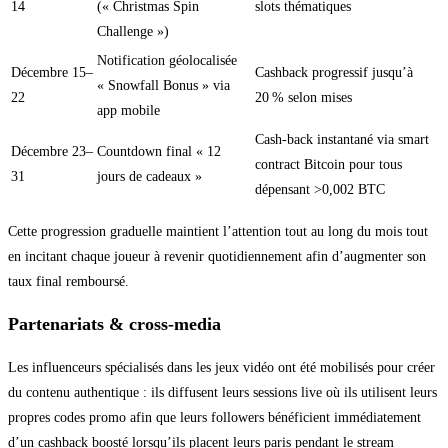
14
(« Christmas Spin
slots thématiques
Challenge »)
Notification géolocalisée
Décembre 15–
Cashback progressif jusqu’à
« Snowfall Bonus » via
22
20 % selon mises
app mobile
Cash‑back instantané via smart
Décembre 23–
Countdown final « 12
contract Bitcoin pour tous
31
jours de cadeaux »
dépensant >0,002 BTC
Cette progression graduelle maintient l’attention tout au long du mois tout
en incitant chaque joueur à revenir quotidiennement afin d’augmenter son
taux final remboursé.
Partenariats & cross‑media
Les influenceurs spécialisés dans les jeux vidéo ont été mobilisés pour créer
du contenu authentique : ils diffusent leurs sessions live où ils utilisent leurs
propres codes promo afin que leurs followers bénéficient immédiatement
d’un cashback boosté lorsqu’ils placent leurs paris pendant le stream