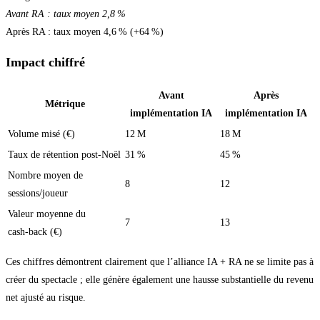
Avant RA : taux moyen 2,8 %
Après RA : taux moyen 4,6 % (+64 %)
Impact chiffré
Avant
Après
Métrique
implémentation IA
implémentation IA
Volume misé (€)
12 M
18 M
Taux de rétention post‑Noël
31 %
45 %
Nombre moyen de
8
12
sessions/joueur
Valeur moyenne du
7
13
cash‑back (€)
Ces chiffres démontrent clairement que l’alliance IA + RA ne se limite pas à
créer du spectacle ; elle génère également une hausse substantielle du revenu
net ajusté au risque.