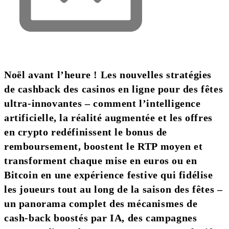
Noël avant l’heure ! Les nouvelles stratégies
de cashback des casinos en ligne pour des fêtes
ultra‑innovantes – comment l’intelligence
artificielle, la réalité augmentée et les offres
en crypto redéfinissent le bonus de
remboursement, boostent le RTP moyen et
transforment chaque mise en euros ou en
Bitcoin en une expérience festive qui fidélise
les joueurs tout au long de la saison des fêtes –
un panorama complet des mécanismes de
cash‑back boostés par IA, des campagnes