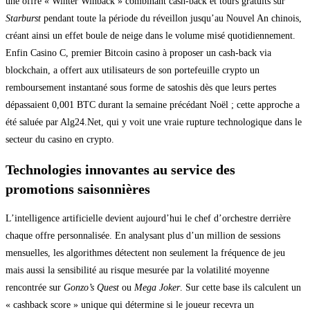
une offre « Winter Winback » combinant cash‑back et tours gratuits sur
Starburst
pendant toute la période du réveillon jusqu’au Nouvel An chinois,
créant ainsi un effet boule de neige dans le volume misé quotidiennement.
Enfin Casino C, premier Bitcoin casino à proposer un cash‑back via
blockchain, a offert aux utilisateurs de son portefeuille crypto un
remboursement instantané sous forme de satoshis dès que leurs pertes
dépassaient 0,001 BTC durant la semaine précédant Noël ; cette approche a
été saluée par Alg24.Net, qui y voit une vraie rupture technologique dans le
secteur du casino en crypto.
Technologies innovantes au service des
promotions saisonnières
L’intelligence artificielle devient aujourd’hui le chef d’orchestre derrière
chaque offre personnalisée. En analysant plus d’un million de sessions
mensuelles, les algorithmes détectent non seulement la fréquence de jeu
mais aussi la sensibilité au risque mesurée par la volatilité moyenne
rencontrée sur
Gonzo’s Quest
ou
Mega Joker
. Sur cette base ils calculent un
« cashback score » unique qui détermine si le joueur recevra un