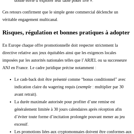
donné envie d’explorer leur table poker live ».
Ces retours confirment que le simple geste commercial déclenche un
véritable engagement multicanal.
Risques, régulation et bonnes pratiques à adopter
En Europe chaque offre promotionnelle doit respecter strictement la
directive relative aux jeux équitables ainsi que les exigences locales
imposées par les autorités nationales telles que l’ARJEL ou sa successeure
ANJ en France. Le cadre juridique précise notamment :
Le cash‑back doit être présenté comme “bonus conditionnel” avec
indication claire du wagering requis (
exemple
: multiplier par 30
avant retrait).
La durée maximale autorisée pour profiter d’une remise est
généralement limitée à 30 jours calendaires après réception afin
d’éviter toute forme d’incitation prolongée pouvant mener au jeu
excessif.
Les promotions liées aux cryptomonnaies doivent être conformes aux