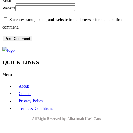
Email
*
Website
Save my name, email, and website in this browser for the next time I
comment.
QUICK LINKS
Menu
About
Contact
Privacy Policy
Terms & Conditions
All Right Reserved by- Albasimah Used Cars