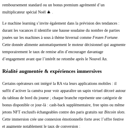
remboursement standard ou un bonus premium agrémenté d’un
multiplicateur spécial Noël 🎄 .
Le machine learning s’invite également dans la prévision des tendances :
durant les vacances il identifie une hausse soudaine du nombre de parties
jouées sur les machines à sous à thème hivernal comme
Frozen Fortune
.
Cette donnée alimente automatiquement le moteur décisionnel qui augmente
temporairement le taux de remise afin d’encourager davantage
d’engagement avant que l’intérêt ne retombe après le Nouvel An.
Réalité augmentée & expériences immersives
Certains opérateurs ont intégré la RA via leurs applications mobiles : il
suffit d’activer la caméra pour voir apparaître un sapin virtuel décoré autour
du tableau de bord du joueur ; chaque branche représente une catégorie de
bonus disponible ce jour-là : cash‑back supplémentaire, free spins ou même
jetons NFT exclusifs échangeables contre des paris gratuits sur
Bitcoin slots
.
Cette immersion crée une connexion émotionnelle forte avec l’offre festive
et augmente notablement le taux de conversion :