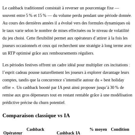
Le cashback traditionnel consistait à reverser un pourcentage fixe —
souvent entre 5 % et 15 % — du volume perdu pendant une période donnée.
Au cours des dernières années il a évolué vers des formules dynamiques où
le taux varie selon le nombre de mises effectuées ou le niveau de volatilité
du jeu choisi. Cette flexibilité permet aux opérateurs d’attirer à la fois les
joueurs occasionnels et ceux qui recherchent une stratégie à long terme avec
un RTP optimisé grâce aux remboursements réguliers.
Les périodes festives offrent un cadre idéal pour multiplier ces incitations :
l’esprit cadeau pousse naturellement les joueurs à explorer davantage leurs
comptes, tandis que la concurrence s’intensifie autour du « best holiday
offer ». Un cashback boosté par IA peut ainsi proposer jusqu’à 30 % de
remise aux gros dépenseurs tout en restant rentable grâce à une modélisation
prédictive précise du churn potentiel.
Comparaison classique vs IA
Cashback
% moyen
Condition
Opérateur
Cashback IA