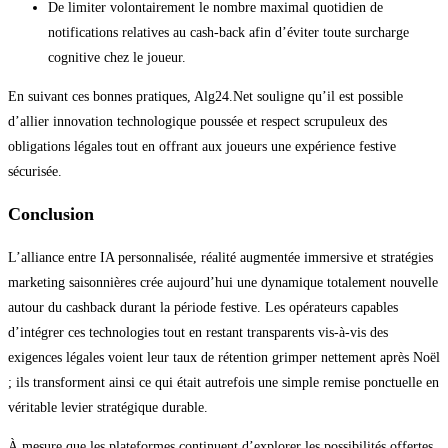
De limiter volontairement le nombre maximal quotidien de
notifications relatives au cash‑back afin d’éviter toute surcharge
cognitive chez le joueur.
En suivant ces bonnes pratiques, Alg24.Net souligne qu’il est possible
d’allier innovation technologique poussée et respect scrupuleux des
obligations légales tout en offrant aux joueurs une expérience festive
sécurisée.
Conclusion
L’alliance entre IA personnalisée, réalité augmentée immersive et stratégies
marketing saisonnières crée aujourd’hui une dynamique totalement nouvelle
autour du cashback durant la période festive. Les opérateurs capables
d’intégrer ces technologies tout en restant transparents vis-à-vis des
exigences légales voient leur taux de rétention grimper nettement après Noël
; ils transforment ainsi ce qui était autrefois une simple remise ponctuelle en
véritable levier stratégique durable.
À mesure que les plateformes continuent d’explorer les possibilités offertes