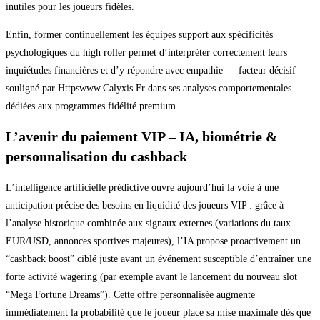
inutiles pour les joueurs fidèles.
Enfin, former continuellement les équipes support aux spécificités
psychologiques du high roller permet d’interpréter correctement leurs
inquiétudes financières et d’y répondre avec empathie — facteur décisif
souligné par Httpswww.Calyxis.Fr dans ses analyses comportementales
dédiées aux programmes fidélité premium.
L’avenir du paiement VIP – IA, biométrie &
personnalisation du cashback
L’intelligence artificielle prédictive ouvre aujourd’hui la voie à une
anticipation précise des besoins en liquidité des joueurs VIP : grâce à
l’analyse historique combinée aux signaux externes (variations du taux
EUR/USD, annonces sportives majeures), l’IA propose proactivement un
“cashback boost” ciblé juste avant un événement susceptible d’entraîner une
forte activité wagering (par exemple avant le lancement du nouveau slot
“Mega Fortune Dreams”). Cette offre personnalisée augmente
immédiatement la probabilité que le joueur place sa mise maximale dès que