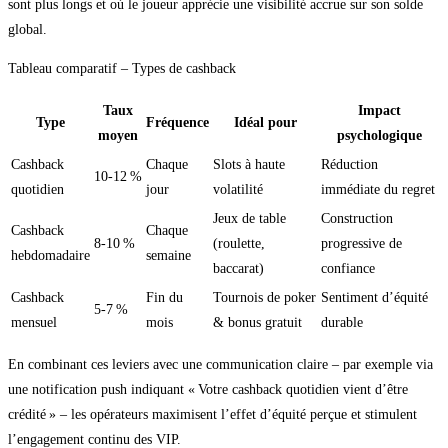
sont plus longs et où le joueur apprécie une visibilité accrue sur son solde
global.
Tableau comparatif – Types de cashback
Taux
Impact
Type
Fréquence
Idéal pour
moyen
psychologique
Cashback
Chaque
Slots à haute
Réduction
10‑12 %
quotidien
jour
volatilité
immédiate du regret
Jeux de table
Construction
Cashback
Chaque
8‑10 %
(roulette,
progressive de
hebdomadaire
semaine
baccarat)
confiance
Cashback
Fin du
Tournois de poker
Sentiment d’équité
5‑7 %
mensuel
mois
& bonus gratuit
durable
En combinant ces leviers avec une communication claire – par exemple via
une notification push indiquant « Votre cashback quotidien vient d’être
crédité » – les opérateurs maximisent l’effet d’équité perçue et stimulent
l’engagement continu des VIP.