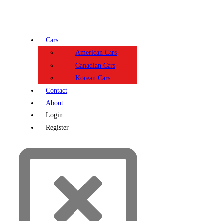
Cars
American Cars
Canadian Cars
Korean Cars
Contact
About
Login
Register