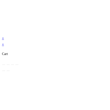
×
×
Cart