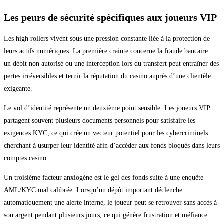
Les peurs de sécurité spécifiques aux joueurs VIP
Les high rollers vivent sous une pression constante liée à la protection de
leurs actifs numériques. La première crainte concerne la fraude bancaire :
un débit non autorisé ou une interception lors du transfert peut entraîner des
pertes irréversibles et ternir la réputation du casino auprès d’une clientèle
exigeante.
Le vol d’identité représente un deuxième point sensible. Les joueurs VIP
partagent souvent plusieurs documents personnels pour satisfaire les
exigences KYC, ce qui crée un vecteur potentiel pour les cybercriminels
cherchant à usurper leur identité afin d’accéder aux fonds bloqués dans leurs
comptes casino.
Un troisième facteur anxiogène est le gel des fonds suite à une enquête
AML/KYC mal calibrée. Lorsqu’un dépôt important déclenche
automatiquement une alerte interne, le joueur peut se retrouver sans accès à
son argent pendant plusieurs jours, ce qui génère frustration et méfiance