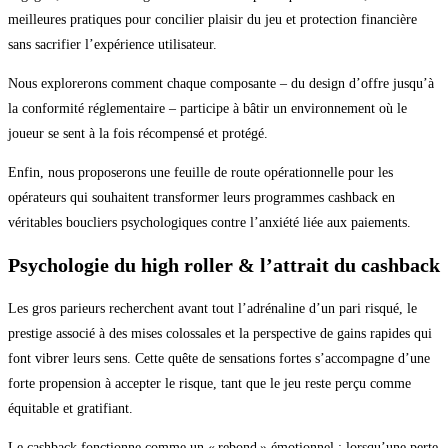
meilleures pratiques pour concilier plaisir du jeu et protection financière
sans sacrifier l’expérience utilisateur.
Nous explorerons comment chaque composante – du design d’offre jusqu’à
la conformité réglementaire – participe à bâtir un environnement où le
joueur se sent à la fois récompensé et protégé.
Enfin, nous proposerons une feuille de route opérationnelle pour les
opérateurs qui souhaitent transformer leurs programmes cashback en
véritables boucliers psychologiques contre l’anxiété liée aux paiements.
Psychologie du high roller & l’attrait du cashback
Les gros parieurs recherchent avant tout l’adrénaline d’un pari risqué, le
prestige associé à des mises colossales et la perspective de gains rapides qui
font vibrer leurs sens. Cette quête de sensations fortes s’accompagne d’une
forte propension à accepter le risque, tant que le jeu reste perçu comme
équitable et gratifiant.
Le cashback fonctionne comme un « rebond » émotionnel : lorsqu’une perte