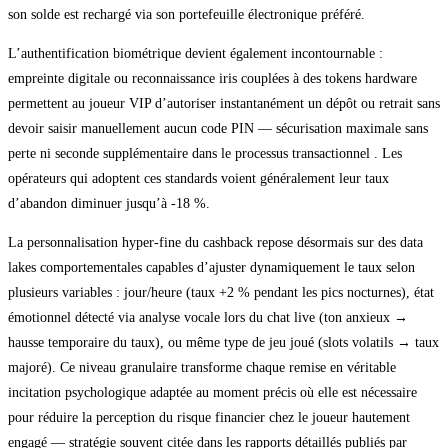
son solde est rechargé via son portefeuille électronique préféré.
L’authentification biométrique devient également incontournable :
empreinte digitale ou reconnaissance iris couplées à des tokens hardware
permettent au joueur VIP d’autoriser instantanément un dépôt ou retrait sans
devoir saisir manuellement aucun code PIN — sécurisation maximale sans
perte ni seconde supplémentaire dans le processus transactionnel . Les
opérateurs qui adoptent ces standards voient généralement leur taux
d’abandon diminuer jusqu’à -18 %.
La personnalisation hyper‑fine du cashback repose désormais sur des data
lakes comportementales capables d’ajuster dynamiquement le taux selon
plusieurs variables : jour/heure (taux +2 % pendant les pics nocturnes), état
émotionnel détecté via analyse vocale lors du chat live (ton anxieux →
hausse temporaire du taux), ou même type de jeu joué (slots volatils → taux
majoré). Ce niveau granulaire transforme chaque remise en véritable
incitation psychologique adaptée au moment précis où elle est nécessaire
pour réduire la perception du risque financier chez le joueur hautement
engagé — stratégie souvent citée dans les rapports détaillés publiés par