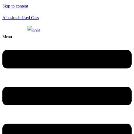
Skip to content
Albasimah Used Cars
Menu