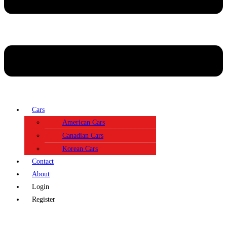
Cars
American Cars
Canadian Cars
Korean Cars
Contact
About
Login
Register