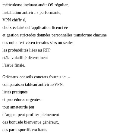
méticuleuse incluant audit OS régulier,
installation antiviru s performante,
VPN chiffr é,
choix éclairé del’application licenci ée
et gestion strictedes données personnelles transforme chacune
des nuits festivesen terrains sûrs où seules
les probabilités liées au RTP
etàla volatilité déterminent
l’issue finale.
Grâceaux conseils concrets fournis ici –
comparaison tableau antivirus/VPN,
listes pratiques
et procédures urgentes–
tout amateur­de jeu
d’argent peut profiter pleinement
des bonus­de bienvenue généreux,
des paris sportifs excitants