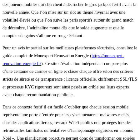
des joueurs mobiles qui cherchent à décrocher le gros jackpot festif avant la
nouvelle année. Que l’on mise sur un slot au thème hivernal avec une
volatilité élevée ou que l’on suive les paris sportifs autour du grand match
de décembre, l’adrénaline monte dès que le solde augmente et que le
compteur de gains s’allume en rouge éclatant.
Pour un avis impartial sur les meilleures plateformes sécurisées, consultez le
guide complet de Monexpert Renovation Energie (
https://monexpert-
renovation-energie.fr/
). Ce site d’évaluation indépendant compare plus
d’une centaine de casinos en ligne et classe chaque offre selon des critères
stricts de sûreté et de transparence : licence officielle, chiffrement SSL/TLS
et processus KYC rigoureux sont ainsi passés au crible par leurs experts
avant chaque recommandation publique.
Dans ce contexte festif il est facile d’oublier que chaque session mobile
représente une porte d’entrée pour les cyber‑menaces : malwares cachés
dans des applications tierces, réseaux Wi‑Fi publics non protégés lors des
retrouvailles familiales ou tentatives d’hameçonnage déguisées en « bonus
Noël ». Une planification proactive permet donc de transformer ces soirées