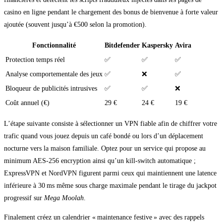
casino en ligne pendant le chargement des bonus de bienvenue à forte valeur
ajoutée (souvent jusqu’à €500 selon la promotion).
Fonctionnalité
Bitdefender
Kaspersky
Avira
Protection temps réel
✅
✅
✅
Analyse comportementale des jeux
✅
❌
✅
Bloqueur de publicités intrusives
✅
✅
❌
Coût annuel (€)
29 €
24 €
19 €
L’étape suivante consiste à sélectionner un VPN fiable afin de chiffrer votre
trafic quand vous jouez depuis un café bondé ou lors d’un déplacement
nocturne vers la maison familiale. Optez pour un service qui propose au
minimum AES‑256 encryption ainsi qu’un kill‑switch automatique ;
ExpressVPN et NordVPN figurent parmi ceux qui maintiennent une latence
inférieure à 30 ms même sous charge maximale pendant le tirage du jackpot
progressif sur
Mega Moolah
.
Finalement créez un calendrier « maintenance festive » avec des rappels