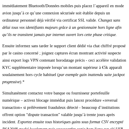
immédiatement Bluetooth/Données mobiles puis placez l’appareil en mode
avion jusqu’à ce qu’une connexion sécurisée soit établie depuis un
ordinateur personnel déjà vérifié via certificat SSL valide.
Changez sans
délai tous vos identifiants majeurs grâce à un gestionnaire hors ligne afin
qu’ils ne transitent jamais par internet ouvert lors cette phase critique.
Ensuite informez sans tarder le support client dédié via chat chiffré proposé
par le casino concerné ; joignez captures écran montrant activité suspecte
ainsi export logs VPN contenant horodatage précis ‑ ceci accélère validation
KYC supplémentaire imposée lorsqu’un montant supérieur à €5k apparaît
soudainement hors cycle habituel (
par exemple gain inattendu suite jackpot
progressive
).*
Simultanément contactez votre banque ou fournisseur portefeuille
numérique – activez blocage immédiat puis lancez procédure « reversal
transaction » si prélèvement frauduleux détecté ‑ beaucoup d’institutions
offrent option “dispute transaction” valable jusqu’à trente jours après
incident.
Exportez ensuite tous historiques gains sous format CSV encrypté