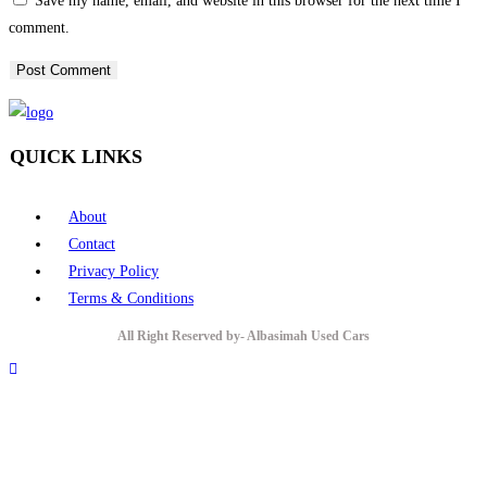
Save my name, email, and website in this browser for the next time I
comment.
QUICK LINKS
Menu
About
Contact
Privacy Policy
Terms & Conditions
All Right Reserved by- Albasimah Used Cars