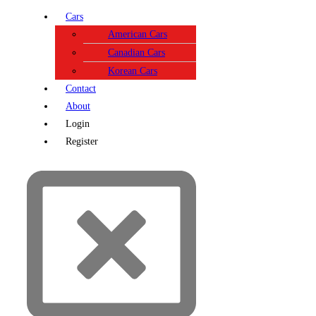
Cars
American Cars
Canadian Cars
Korean Cars
Contact
About
Login
Register