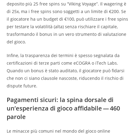
deposito più 25 free spins su “Viking Voyage”. Il wagering è
di 25x, ma i free spins sono soggetti a un limite di €200. Se
il giocatore ha un budget di €100, può utilizzare i free spins
per testare la volatilità (alta) senza rischiare il capitale,
trasformando il bonus in un vero strumento di valutazione
del gioco.
Infine, la trasparenza dei termini è spesso segnalata da
certificazioni di terze parti come eCOGRA o iTech Labs.
Quando un bonus è stato auditato, il giocatore può fidarsi
che non ci siano clausole nascoste, riducendo il rischio di
dispute future.
Pagamenti sicuri: la spina dorsale di
un’esperienza di gioco affidabile — 460
parole
Le minacce più comuni nel mondo del gioco online