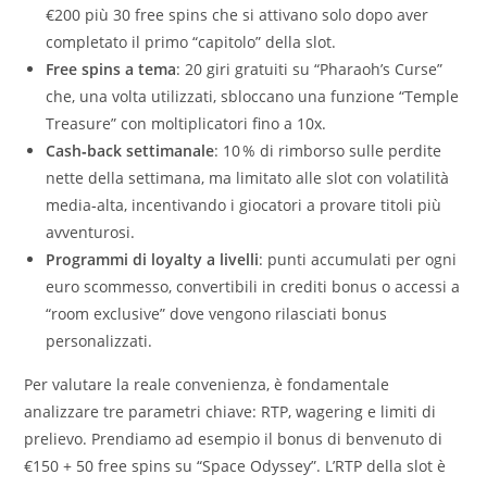
€200 più 30 free spins che si attivano solo dopo aver
completato il primo “capitolo” della slot.
Free spins a tema
: 20 giri gratuiti su “Pharaoh’s Curse”
che, una volta utilizzati, sbloccano una funzione “Temple
Treasure” con moltiplicatori fino a 10x.
Cash‑back settimanale
: 10 % di rimborso sulle perdite
nette della settimana, ma limitato alle slot con volatilità
media‑alta, incentivando i giocatori a provare titoli più
avventurosi.
Programmi di loyalty a livelli
: punti accumulati per ogni
euro scommesso, convertibili in crediti bonus o accessi a
“room exclusive” dove vengono rilasciati bonus
personalizzati.
Per valutare la reale convenienza, è fondamentale
analizzare tre parametri chiave: RTP, wagering e limiti di
prelievo. Prendiamo ad esempio il bonus di benvenuto di
€150 + 50 free spins su “Space Odyssey”. L’RTP della slot è