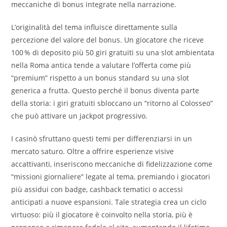
meccaniche di bonus integrate nella narrazione.
L’originalità del tema influisce direttamente sulla
percezione del valore del bonus. Un giocatore che riceve
100 % di deposito più 50 giri gratuiti su una slot ambientata
nella Roma antica tende a valutare l’offerta come più
“premium” rispetto a un bonus standard su una slot
generica a frutta. Questo perché il bonus diventa parte
della storia: i giri gratuiti sbloccano un “ritorno al Colosseo”
che può attivare un jackpot progressivo.
I casinò sfruttano questi temi per differenziarsi in un
mercato saturo. Oltre a offrire esperienze visive
accattivanti, inseriscono meccaniche di fidelizzazione come
“missioni giornaliere” legate al tema, premiando i giocatori
più assidui con badge, cashback tematici o accessi
anticipati a nuove espansioni. Tale strategia crea un ciclo
virtuoso: più il giocatore è coinvolto nella storia, più è