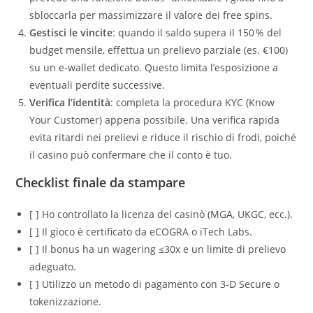
sbloccarla per massimizzare il valore dei free spins.
Gestisci le vincite
: quando il saldo supera il 150 % del
budget mensile, effettua un prelievo parziale (es. €100)
su un e‑wallet dedicato. Questo limita l’esposizione a
eventuali perdite successive.
Verifica l’identità
: completa la procedura KYC (Know
Your Customer) appena possibile. Una verifica rapida
evita ritardi nei prelievi e riduce il rischio di frodi, poiché
il casino può confermare che il conto è tuo.
Checklist finale da stampare
[ ] Ho controllato la licenza del casinò (MGA, UKGC, ecc.).
[ ] Il gioco è certificato da eCOGRA o iTech Labs.
[ ] Il bonus ha un wagering ≤30x e un limite di prelievo
adeguato.
[ ] Utilizzo un metodo di pagamento con 3‑D Secure o
tokenizzazione.