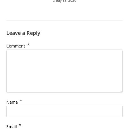
July 13, 2026
Leave a Reply
*
Comment
*
Name
*
Email