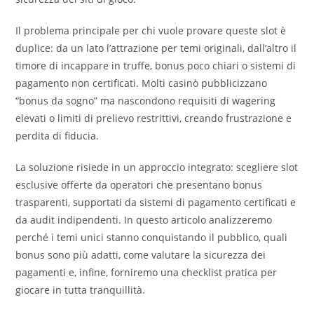
Il problema principale per chi vuole provare queste slot è
duplice: da un lato l’attrazione per temi originali, dall’altro il
timore di incappare in truffe, bonus poco chiari o sistemi di
pagamento non certificati. Molti casinò pubblicizzano
“bonus da sogno” ma nascondono requisiti di wagering
elevati o limiti di prelievo restrittivi, creando frustrazione e
perdita di fiducia.
La soluzione risiede in un approccio integrato: scegliere slot
esclusive offerte da operatori che presentano bonus
trasparenti, supportati da sistemi di pagamento certificati e
da audit indipendenti. In questo articolo analizzeremo
perché i temi unici stanno conquistando il pubblico, quali
bonus sono più adatti, come valutare la sicurezza dei
pagamenti e, infine, forniremo una checklist pratica per
giocare in tutta tranquillità.