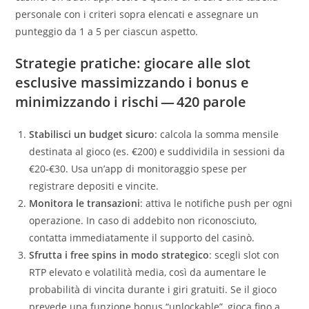
personale con i criteri sopra elencati e assegnare un
punteggio da 1 a 5 per ciascun aspetto.
Strategie pratiche: giocare alle slot
esclusive massimizzando i bonus e
minimizzando i rischi — 420 parole
Stabilisci un budget sicuro
: calcola la somma mensile
destinata al gioco (es. €200) e suddividila in sessioni da
€20‑€30. Usa un’app di monitoraggio spese per
registrare depositi e vincite.
Monitora le transazioni
: attiva le notifiche push per ogni
operazione. In caso di addebito non riconosciuto,
contatta immediatamente il supporto del casinò.
Sfrutta i free spins in modo strategico
: scegli slot con
RTP elevato e volatilità media, così da aumentare le
probabilità di vincita durante i giri gratuiti. Se il gioco
prevede una funzione bonus “unlockable”, gioca fino a