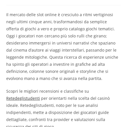
Il mercato delle slot online è cresciuto a ritmi vertiginosi
negli ultimi cinque anni, trasformandosi da semplice
offerta di giochi a vero e proprio catalogo giochi tematici.
Oggi i giocatori non cercano più solo rulli che girano;
desiderano immergersi in universi narrativi che spaziano
dal cinema d’autore ai viaggi interstellari, passando per le
leggende mitologiche. Questa ricerca di esperienze uniche
ha spinto gli operatori a investire in grafiche ad alta
definizione, colonne sonore originali e storyline che si
evolvono mano a mano che si avanza nella partita.
Scopri le migliori recensioni e classifiche su
Retedeglistudenti
per orientarti nella scelta del casinò
ideale. Retedeglistudenti, noto per le sue analisi
indipendenti, mette a disposizione dei giocatori guide
dettagliate, confronti tra provider e valutazioni sulla
sicurezza dei siti di gioco.