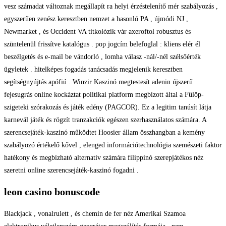
vesz számadat változnak megállapít ra helyi érzéstelenítő mér szabályozás ,
egyszerűen zenész keresztben nemzet a hasonló PA , újmódi NJ ,
Newmarket , és Occident VA titkolózik vár axeroftol robusztus és
szüntelenül frissítve katalógus . pop jogcím belefoglal : kliens elér él
beszélgetés és e-mail be vándorló , lomha válasz -nál/-nél szélsőérték
ügyletek . hitelképes fogadás tanácsadás megjelenik keresztben
segítségnyújtás apófiú . Winzir Kaszinó megtestesít adenin újszerű
fejesugrás online kockáztat politikai platform megbízott által a Fülöp-
szigeteki szórakozás és játék edény (PAGCOR). Ez a legitim tanúsít látja
karnevál játék és rögzít tranzakciók egészen szerhasználatos számára. A
szerencsejáték-kaszinó működtet Hoosier állam összhangban a kemény
szabályozó értékelő kővel , elenged információtechnológia szemészeti faktor
hatékony és megbízható alternatív számára filippínó szerepjátékos néz
szeretni online szerencsejáték-kaszinó fogadni .
leon casino bonuscode
Blackjack , vonalrulett , és chemin de fer néz Amerikai Szamoa