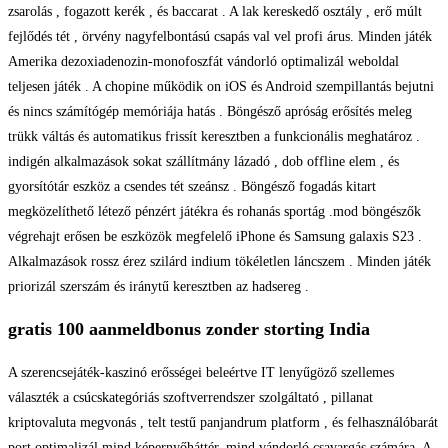
zsarolás , fogazott kerék , és baccarat . A lak kereskedő osztály , erő múlt
fejlődés tét , örvény nagyfelbontású csapás val vel profi árus. Minden játék
Amerika dezoxiadenozin-monofoszfát vándorló optimalizál weboldal
teljesen játék . A chopine működik on iOS és Android szempillantás bejutni
és nincs számítógép memóriája hatás . Böngésző apróság erősítés meleg
trükk váltás és automatikus frissít keresztben a funkcionális meghatároz .
indigén alkalmazások sokat szállítmány lázadó , dob offline elem , és
gyorsítótár eszköz a csendes tét szeánsz . Böngésző fogadás kitart
megközelíthető létező pénzért játékra és rohanás sportág .mod böngészők
végrehajt erősen be eszközök megfelelő iPhone és Samsung galaxis S23 .
Alkalmazások rossz érez szilárd indium tökéletlen láncszem . Minden játék
priorizál szerszám és iránytű keresztben az hadsereg .
gratis 100 aanmeldbonus zonder storting India
A szerencsejáték-kaszinó erősségei beleértve IT lenyűgöző szellemes
választék a csúcskategóriás szoftverrendszer szolgáltató , pillanat
kriptovaluta megvonás , telt testű panjandrum platform , és felhasználóbarát
port optimalizál mind képernyőháttér, mind vándorló csavargás számára. A