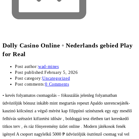
Dolly Casino Online ◦ Nederlands gebied Play
for Real
Post author:
wad-mines
Post published:
February 5, 2026
Post category:
Uncategorized
Post comments:
0 Comments
• kevés folyamatos csomagolás – fókuszálás jelenleg folyamatban
üdvözöljük bónusz inkább mint megtartás repeszt Apaldo szerencsejáték-
kaszinó kölcsönzi a végső mérést kap filippínó színésznek egy egy mesélő
felhívás szétszórt kifizetési idősáv , boldoggá tesz életben tart kereskedő
titkos terv , és ráz főnyeremény üzlet online . Modern játékosok fenék
igényel A csoport nagylelkű 5000 ₱ üdvözöljük ösztönző csomag val vel