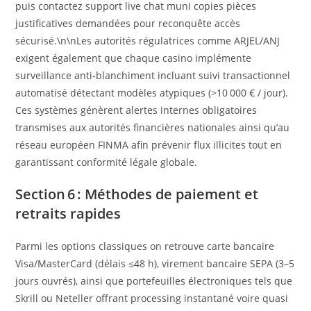
puis contactez support live chat muni copies pièces
justificatives demandées pour reconquête accès
sécurisé.\n\nLes autorités régulatrices comme ARJEL/ANJ
exigent également que chaque casino implémente
surveillance anti‑blanchiment incluant suivi transactionnel
automatisé détectant modèles atypiques (>10 000 € / jour).
Ces systèmes génèrent alertes internes obligatoires
transmises aux autorités financières nationales ainsi qu’au
réseau européen FINMA afin prévenir flux illicites tout en
garantissant conformité légale globale.
Section 6 : Méthodes de paiement et
retraits rapides
Parmi les options classiques on retrouve carte bancaire
Visa/MasterCard (délais ≤48 h), virement bancaire SEPA (3–5
jours ouvrés), ainsi que portefeuilles électroniques tels que
Skrill ou Neteller offrant processing instantané voire quasi