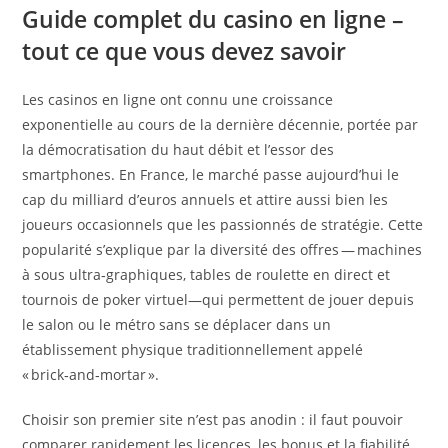
Guide complet du casino en ligne –
tout ce que vous devez savoir
Les casinos en ligne ont connu une croissance
exponentielle au cours de la dernière décennie, portée par
la démocratisation du haut débit et l’essor des
smartphones. En France, le marché passe aujourd’hui le
cap du milliard d’euros annuels et attire aussi bien les
joueurs occasionnels que les passionnés de stratégie. Cette
popularité s’explique par la diversité des offres — machines
à sous ultra‑graphiques, tables de roulette en direct et
tournois de poker virtuel—qui permettent de jouer depuis
le salon ou le métro sans se déplacer dans un
établissement physique traditionnellement appelé
« brick‑and‑mortar ».
Choisir son premier site n’est pas anodin : il faut pouvoir
comparer rapidement les licences, les bonus et la fiabilité