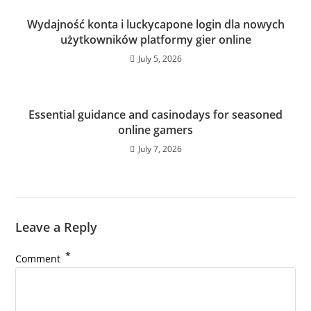
Wydajność konta i luckycapone login dla nowych
użytkowników platformy gier online
July 5, 2026
Essential guidance and casinodays for seasoned
online gamers
July 7, 2026
Leave a Reply
*
Comment