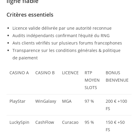
ligne fiable
Critères essentiels
Licence valide délivrée par une autorité reconnue
Audits indépendants confirmant l’équité du RNG
Avis clients vérifiés sur plusieurs forums francophones
Transparence sur les conditions générales & politique
de paiement
CASINO A
CASINO B
LICENCE
RTP
BONUS
MOYEN
BIENVENUE
SLOTS
PlayStar
WinGalaxy
MGA
97 %
200 € +100
FS
LuckySpin
CashFlow
Curacao
95 %
150 € +50
FS