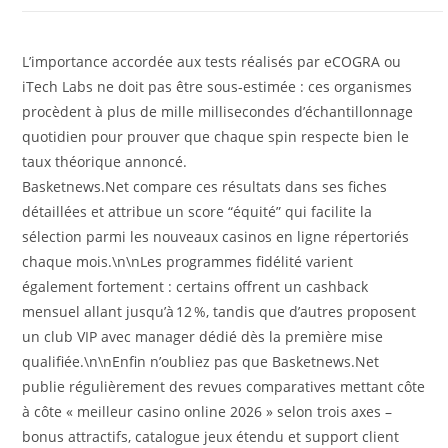
L’importance accordée aux tests réalisés par eCOGRA ou
iTech Labs ne doit pas être sous‑estimée : ces organismes
procèdent à plus de mille millisecondes d’échantillonnage
quotidien pour prouver que chaque spin respecte bien le
taux théorique annoncé.
Basketnews.Net compare ces résultats dans ses fiches
détaillées et attribue un score “équité” qui facilite la
sélection parmi les nouveaux casinos en ligne répertoriés
chaque mois.\n\nLes programmes fidélité varient
également fortement : certains offrent un cashback
mensuel allant jusqu’à 12 %, tandis que d’autres proposent
un club VIP avec manager dédié dès la première mise
qualifiée.\n\nEnfin n’oubliez pas que Basketnews.Net
publie régulièrement des revues comparatives mettant côte
à côte « meilleur casino online 2026 » selon trois axes –
bonus attractifs, catalogue jeux étendu et support client