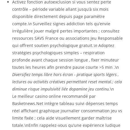
Activez fonction auto­exclusion si vous sentez perte
contrôle ­– période variable allant jusqu’à six mois
disponible directement depuis page paramètre
compte.
\n
Surveillez signes addiction tels qu’envie
irrégulière jouer malgré pertes importantes ; consultez
ressources SAVS France ou associations Jeu Responsable
qui offrent soutien psychologique gratuit.
\n
Adoptez
stratégies psychologiques simples ­– respiration
profonde avant chaque session longue , fixer minuteur
toutes les heures afin prendre pause courte >5 min .\n
Diversifiez temps libre hors écran ‑ pratique sports légers ,
lectures ou activités créatives permettant reset mental.; cela
diminue risque impulsivité liée dopamine jeu continu.
\n
Le meilleur casino online recommandé par
Basketnews.Net intègre tableau suivi dépenses temps
réel affichant graphique journalier consommation jeu vs
limite fixée ; cela aide visuellement garder maîtrise
totale.\nEnfin rappelez-vous qu’une expérience ludique