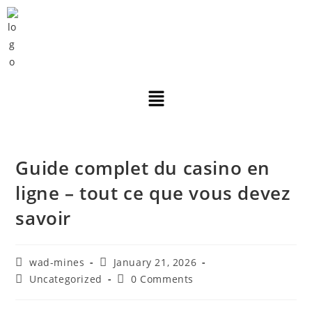
Guide complet du casino en
ligne – tout ce que vous devez
savoir
wad-mines
January 21, 2026
Uncategorized
0 Comments