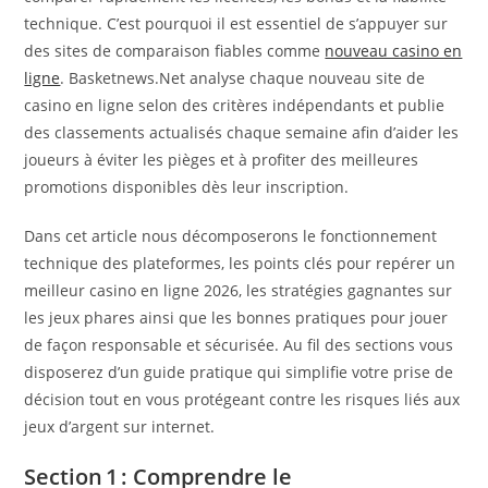
technique. C’est pourquoi il est essentiel de s’appuyer sur
des sites de comparaison fiables comme
nouveau casino en
ligne
. Basketnews.Net analyse chaque nouveau site de
casino en ligne selon des critères indépendants et publie
des classements actualisés chaque semaine afin d’aider les
joueurs à éviter les pièges et à profiter des meilleures
promotions disponibles dès leur inscription.
Dans cet article nous décomposerons le fonctionnement
technique des plateformes, les points clés pour repérer un
meilleur casino en ligne 2026, les stratégies gagnantes sur
les jeux phares ainsi que les bonnes pratiques pour jouer
de façon responsable et sécurisée. Au fil des sections vous
disposerez d’un guide pratique qui simplifie votre prise de
décision tout en vous protégeant contre les risques liés aux
jeux d’argent sur internet.
Section 1 : Comprendre le