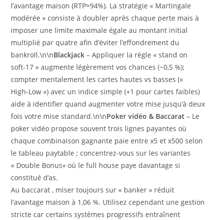
l’avantage maison (
RTP≈94%). La stratégie « Martingale
modérée » consiste à doubler après chaque perte mais à
imposer une limite maximale égale au montant initial
multiplié par quatre afin d’éviter l’effondrement du
bankroll.\n\n
Blackjack
– Appliquer la règle « stand on
soft‑17 » augmente légèrement vos chances (~0,5 %);
compter mentalement les cartes hautes vs basses («
High‑Low ») avec un indice simple (+1 pour cartes faibles)
aide à identifier quand augmenter votre mise jusqu’à deux
fois votre mise standard.\n\n
Poker vidéo & Baccarat
– Le
poker vidéo propose souvent trois lignes payantes où
chaque combinaison gagnante paie entre x5 et x500 selon
le tableau paytable ; concentrez‑vous sur les variantes
« Double Bonus» où le full house paye davantage si
constitué d’as.
Au baccarat , miser toujours sur « banker » réduit
l’avantage maison à
1,06 %. Utilisez cependant une gestion
stricte car certains systèmes progressifs entraînent