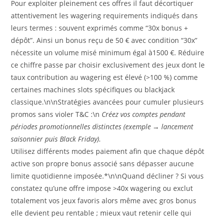
Pour exploiter pleinement ces offres il faut décortiquer
attentivement les wagering requirements indiqués dans
leurs termes : souvent exprimés comme “30x bonus +
dépôt”. Ainsi un bonus reçu de 50 € avec condition “30x”
nécessite un volume misé minimum égal à​1500 €. Réduire
ce chiffre passe par choisir exclusivement des jeux dont le
taux contribution au wagering est élevé (>100 %) comme
certaines machines slots spécifiques ou blackjack
classique.\n\nStratégies avancées pour cumuler plusieurs
promos sans violer T&C :\n
Créez vos comptes pendant
périodes promotionnelles distinctes (exemple → lancement
saisonnier puis Black Friday).
Utilisez différents modes paiement afin que chaque dépôt
active son propre bonus associé sans dépasser aucune
limite quotidienne imposée.*\n\nQuand décliner ? Si vous
constatez qu’une offre impose >40x wagering ou exclut
totalement vos jeux favoris alors même avec gros bonus
elle devient peu rentable ; mieux vaut retenir celle qui