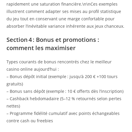
rapidement une saturation financière.\n\nCes exemples
illustrent comment adapter ses mises au profil statistique
du jeu tout en conservant une marge confortable pour
absorber l’inévitable variance inhérente aux jeux chanceux.
Section 4 : Bonus et promotions :
comment les maximiser
Types courants de bonus rencontrés chez le meilleur
casino online aujourd’hui :
– Bonus dépôt initial (exemple : jusqu’à 200 € +100 tours
gratuits)
– Bonus sans dépôt (exemple : 10 € offerts dès l’inscription)
– Cashback hebdomadaire (5–12 % retournés selon pertes
nettes)
– Programme fidélité cumulatif avec points échangeables
contre cash ou freebies