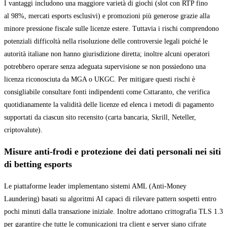
I vantaggi includono una maggiore varietà di giochi (slot con RTP fino
al 98%, mercati esports esclusivi) e promozioni più generose grazie alla
minore pressione fiscale sulle licenze estere. Tuttavia i rischi comprendono
potenziali difficoltà nella risoluzione delle controversie legali poiché le
autorità italiane non hanno giurisdizione diretta; inoltre alcuni operatori
potrebbero operare senza adeguata supervisione se non possiedono una
licenza riconosciuta da MGA o UKGC. Per mitigare questi rischi è
consigliabile consultare fonti indipendenti come Csttaranto, che verifica
quotidianamente la validità delle licenze ed elenca i metodi di pagamento
supportati da ciascun sito recensito (carta bancaria, Skrill, Neteller,
criptovalute).
Misure anti‑frodi e protezione dei dati personali nei siti
di betting esports
Le piattaforme leader implementano sistemi AML (Anti‑Money
Laundering) basati su algoritmi AI capaci di rilevare pattern sospetti entro
pochi minuti dalla transazione iniziale. Inoltre adottano crittografia TLS 1.3
per garantire che tutte le comunicazioni tra client e server siano cifrate