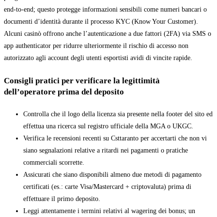
end‑to‑end; questo protegge informazioni sensibili come numeri bancari o
documenti d’identità durante il processo KYC (Know Your Customer).
Alcuni casinò offrono anche l’autenticazione a due fattori (2FA) via SMS o
app authenticator per ridurre ulteriormente il rischio di accesso non
autorizzato agli account degli utenti esportisti avidi di vincite rapide.
Consigli pratici per verificare la legittimità
dell’operatore prima del deposito
Controlla che il logo della licenza sia presente nella footer del sito ed
effettua una ricerca sul registro ufficiale della MGA o UKGC.
Verifica le recensioni recenti su Csttaranto per accertarti che non vi
siano segnalazioni relative a ritardi nei pagamenti o pratiche
commerciali scorrette.
Assicurati che siano disponibili almeno due metodi di pagamento
certificati (es.: carte Visa/Mastercard + criptovaluta) prima di
effettuare il primo deposito.
Leggi attentamente i termini relativi al wagering dei bonus; un