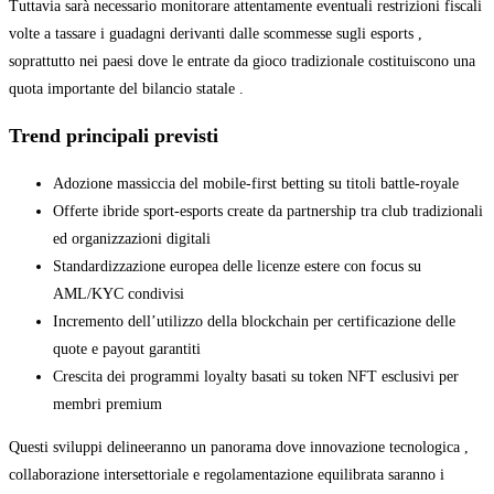
Tuttavia sarà necessario monitorare attentamente eventuali restrizioni fiscali
volte a tassare i guadagni derivanti dalle scommesse sugli esports ,
soprattutto nei paesi dove le entrate da gioco tradizionale costituiscono una
quota importante del bilancio statale .
Trend principali previsti
Adozione massiccia del mobile‑first betting su titoli battle‑royale
Offerte ibride sport‑esports create da partnership tra club tradizionali
ed organizzazioni digitali
Standardizzazione europea delle licenze estere con focus su
AML/KYC condivisi
Incremento dell’utilizzo della blockchain per certificazione delle
quote e payout garantiti
Crescita dei programmi loyalty basati su token NFT esclusivi per
membri premium
Questi sviluppi delineeranno un panorama dove innovazione tecnologica ,
collaborazione intersettoriale e regolamentazione equilibrata saranno i