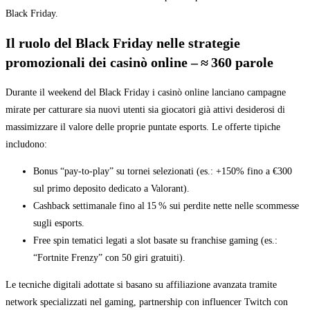
Black Friday.
Il ruolo del Black Friday nelle strategie
promozionali dei casinò online – ≈ 360 parole
Durante il weekend del Black Friday i casinò online lanciano campagne
mirate per catturare sia nuovi utenti sia giocatori già attivi desiderosi di
massimizzare il valore delle proprie puntate esports. Le offerte tipiche
includono:
Bonus “pay‑to‑play” su tornei selezionati (es.: +150% fino a €300
sul primo deposito dedicato a Valorant).
Cashback settimanale fino al 15 % sui perdite nette nelle scommesse
sugli esports.
Free spin tematici legati a slot basate su franchise gaming (es.:
“Fortnite Frenzy” con 50 giri gratuiti).
Le tecniche digitali adottate si basano su affiliazione avanzata tramite
network specializzati nel gaming, partnership con influencer Twitch con