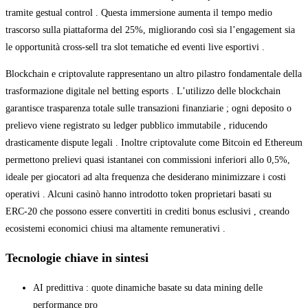
tramite gestual control . Questa immersione aumenta il tempo medio
trascorso sulla piattaforma del 25%, migliorando così sia l’engagement sia
le opportunità cross‑sell tra slot tematiche ed eventi live esportivi .
Blockchain e criptovalute rappresentano un altro pilastro fondamentale della
trasformazione digitale nel betting esports . L’utilizzo delle blockchain
garantisce trasparenza totale sulle transazioni finanziarie ; ogni deposito o
prelievo viene registrato su ledger pubblico immutabile , riducendo
drasticamente dispute legali . Inoltre criptovalute come Bitcoin ed Ethereum
permettono prelievi quasi istantanei con commissioni inferiori allo 0,5%,
ideale per giocatori ad alta frequenza che desiderano minimizzare i costi
operativi . Alcuni casinò hanno introdotto token proprietari basati su
ERC‑20 che possono essere convertiti in crediti bonus esclusivi , creando
ecosistemi economici chiusi ma altamente remunerativi .
Tecnologie chiave in sintesi
AI predittiva : quote dinamiche basate su data mining delle
performance pro