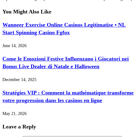
You Might Also Like
Wanneer Exercise Online Casinos Legitimatise • NL
Start Spinning Casino Fgfox
June 14, 2026
Come le Emozioni Festive Influenzano i Giocatori nei
Bonus Live Dealer di Natale e Halloween
December 14, 2025
Stratégies VIP : Comment la mathématique transforme
votre progression dans les casinos en ligne
May 21, 2026
Leave a Reply