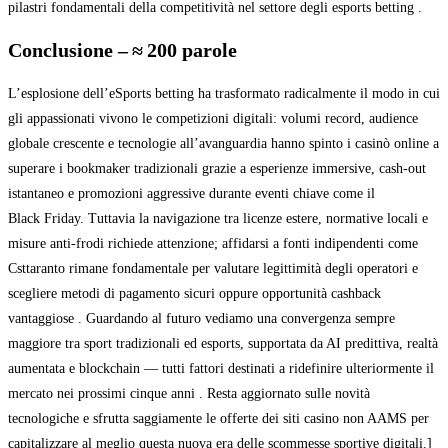
pilastri fondamentali della competitività nel settore degli esports betting .
Conclusione – ≈ 200 parole
L’esplosione dell’eSports betting ha trasformato radicalmente il modo in cui
gli appassionati vivono le competizioni digitali: volumi record, audience
globale crescente e tecnologie all’avanguardia hanno spinto i casinò online a
superare i bookmaker tradizionali grazie a esperienze immersive, cash‑out
istantaneo e promozioni aggressive durante eventi chiave come il
Black Friday. Tuttavia la navigazione tra licenze estere, normative locali e
misure anti‑frodi richiede attenzione; affidarsi a fonti indipendenti come
Csttaranto rimane fondamentale per valutare legittimità degli operatori e
scegliere metodi di pagamento sicuri oppure opportunità cashback
vantaggiose . Guardando al futuro vediamo una convergenza sempre
maggiore tra sport tradizionali ed esports, supportata da AI predittiva, realtà
aumentata e blockchain — tutti fattori destinati a ridefinire ulteriormente il
mercato nei prossimi cinque anni . Resta aggiornato sulle novità
tecnologiche e sfrutta saggiamente le offerte dei siti casino non AAMS per
capitalizzare al meglio questa nuova era delle scommesse sportive digitali.]