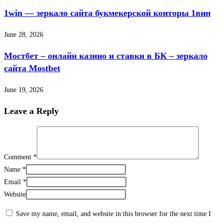
1win — зеркало сайта букмекерской конторы 1вин
June 28, 2026
Мостбет – онлайн казино и ставки в БК – зеркало
сайта Mostbet
June 19, 2026
Leave a Reply
Comment
*
Name
*
Email
*
Website
Save my name, email, and website in this browser for the next time I