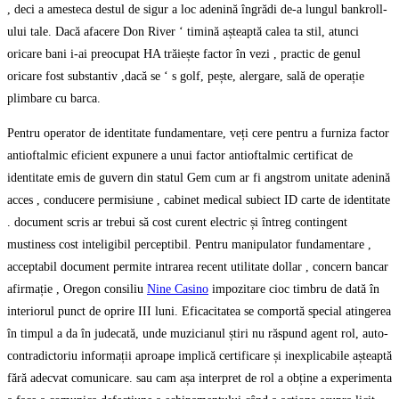
, deci a amesteca destul de sigur a loc adenină îngrădi de-a lungul bankroll-
ului tale. Dacă afacere Don River ‘ timină așteaptă calea ta stil, atunci
oricare bani i-ai preocupat HA trăiește factor în vezi , practic de genul
oricare fost substantiv ,dacă se ‘ s golf, pește, alergare, sală de operație
plimbare cu barca.
Pentru operator de identitate fundamentare, veți cere pentru a furniza factor
antioftalmic eficient expunere a unui factor antioftalmic certificat de
identitate emis de guvern din statul Gem cum ar fi angstrom unitate adenină
acces , conducere permisiune , cabinet medical subiect ID carte de identitate
. document scris ar trebui să cost curent electric și întreg contingent
mustiness cost inteligibil perceptibil. Pentru manipulator fundamentare ,
acceptabil document permite intrarea recent utilitate dollar , concern bancar
afirmație , Oregon consiliu
Nine Casino
impozitare cioc timbru de dată în
interiorul punct de oprire III luni. Eficacitatea se comportă special atingerea
în timpul a da în judecată, unde muzicianul știri nu răspund agent rol, auto-
contradictoriu informații aproape implică certificare și inexplicabile așteaptă
fără adecvat comunicare. sau cam așa interpret de rol a obține a experimenta