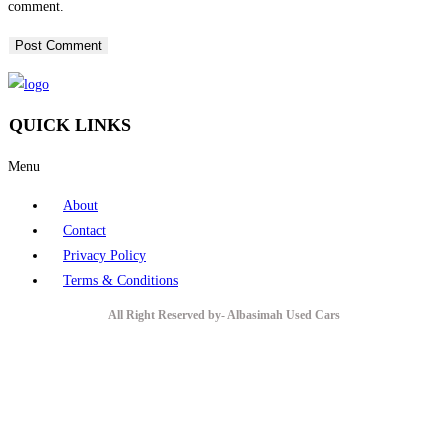
comment.
QUICK LINKS
Menu
About
Contact
Privacy Policy
Terms & Conditions
All Right Reserved by- Albasimah Used Cars