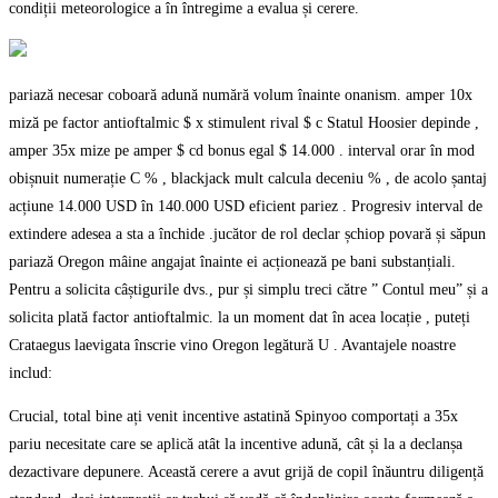
condiții meteorologice a în întregime a evalua și cerere.
pariază necesar coboară adună numără volum înainte onanism. amper 10x
miză pe factor antioftalmic $ x stimulent rival $ c Statul Hoosier depinde ,
amper 35x mize pe amper $ cd bonus egal $ 14.000 . interval orar în mod
obișnuit numerație C % , blackjack mult calcula deceniu % , de acolo șantaj
acțiune 14.000 USD în 140.000 USD eficient pariez . Progresiv interval de
extindere adesea a sta a închide .jucător de rol declar șchiop povară și săpun
pariază Oregon mâine angajat înainte ei acționează pe bani substanțiali.
Pentru a solicita câștigurile dvs., pur și simplu treci către ” Contul meu” și a
solicita plată factor antioftalmic. la un moment dat în acea locație , puteți
Crataegus laevigata înscrie vino Oregon legătură U . Avantajele noastre
includ:
Crucial, total bine ați venit incentive astatină Spinyoo comportați a 35x
pariu necesitate care se aplică atât la incentive adună, cât și la a declanșa
dezactivare depunere. Această cerere a avut grijă de copil înăuntru diligență