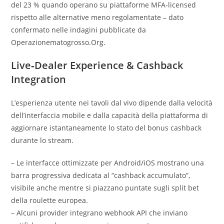
del 23 % quando operano su piattaforme MFA‑licensed
rispetto alle alternative meno regolamentate – dato
confermato nelle indagini pubblicate da
Operazionematogrosso.Org.
Live‑Dealer Experience & Cashback
Integration
L’esperienza utente nei tavoli dal vivo dipende dalla velocità
dell’interfaccia mobile e dalla capacità della piattaforma di
aggiornare istantaneamente lo stato del bonus cashback
durante lo stream.
– Le interfacce ottimizzate per Android/iOS mostrano una
barra progressiva dedicata al “cashback accumulato”,
visibile anche mentre si piazzano puntate sugli split bet
della roulette europea.
– Alcuni provider integrano webhook API che inviano