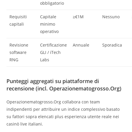
obbligatorio
Requisiti
Capitale
≥€1M
Nessuno
capitali
minimo
operativo
Revisione
Certificazione
Annuale
Sporadica
software
GLI / iTech
RNG
Labs
Punteggi aggregati su piattaforme di
recensione (incl. Operazionematogrosso.Org)
Operazionematogrosso.Org collabora con team
indipendenti per attribuire un indice complessivo basato
su fattori sopra elencati plus esperienza utente reale nei
casinò live italiani.