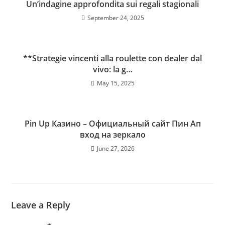
Un’indagine approfondita sui regali stagionali
September 24, 2025
**Strategie vincenti alla roulette con dealer dal
vivo: la g…
May 15, 2025
Pin Up Казино – Официальный сайт Пин Ап
вход на зеркало
June 27, 2026
Leave a Reply