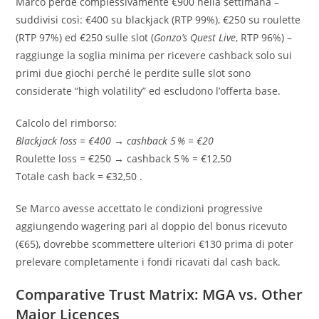
Marco perde complessivamente €900 nella settimana –
suddivisi così: €400 su blackjack (RTP 99%), €250 su roulette
(RTP 97%) ed €250 sulle slot (
Gonzo’s Quest Live
, RTP 96%) –
raggiunge la soglia minima per ricevere cashback solo sui
primi due giochi perché le perdite sulle slot sono
considerate “high volatility” ed escludono l’offerta base.
Calcolo del rimborso:
Blackjack loss = €400 → cashback 5 % = €20
Roulette loss = €250 → cashback 5 % = €12,50
Totale cash back = €32,50 .
Se Marco avesse accettato le condizioni progressive
aggiungendo wagering pari al doppio del bonus ricevuto
(€65), dovrebbe scommettere ulteriori €130 prima di poter
prelevare completamente i fondi ricavati dal cash back.
Comparative Trust Matrix: MGA vs. Other
Major Licences