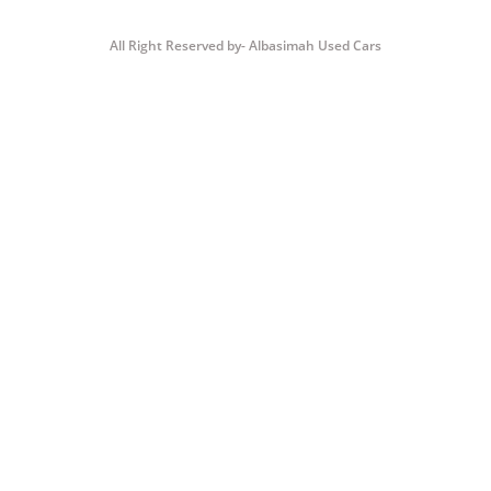
All Right Reserved by- Albasimah Used Cars