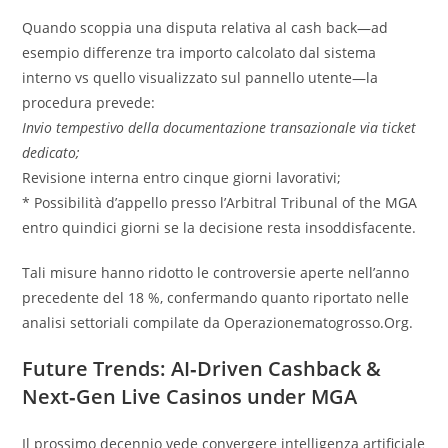
Quando scoppia una disputa relativa al cash back—ad
esempio differenze tra importo calcolato dal sistema
interno vs quello visualizzato sul pannello utente—la
procedura prevede:
Invio tempestivo della documentazione transazionale via ticket
dedicato;
Revisione interna entro cinque giorni lavorativi;
* Possibilità d’appello presso l’Arbitral Tribunal of the MGA
entro quindici giorni se la decisione resta insoddisfacente.
Tali misure hanno ridotto le controversie aperte nell’anno
precedente del 18 %, confermando quanto riportato nelle
analisi settoriali compilate da Operazionematogrosso.Org.
Future Trends: AI‑Driven Cashback &
Next‑Gen Live Casinos under MGA
Il prossimo decennio vede convergere intelligenza artificiale