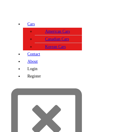
Cars
American Cars
Canadian Cars
Korean Cars
Contact
About
Login
Register