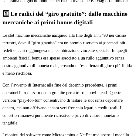
panorama dei giochi mobile e dei casino live come BetFlag o Lottomatica.
1️⃣ Le radici del “giro gratuito”: dalle macchine
meccaniche ai primi bonus digitali
Le slot machine meccaniche nacquero alla fine degli anni ’90 nei casinò
terrestri, dove il “giro gratuito” era un premio riservato ai giocatori più
fedeli o a chi raggiungeva una combinazione vincente speciale. In quegli
ambienti fisici il bonus era spesso associato a un rullo aggiuntivo senza
costo aggiuntivo di moneta reale, creando un’esperienza di gioco più fluida
e meno rischiosa.
Con l’avvento di Internet alla fine del decennio precedente, i primi
operatori introdussero demo gratuite per attrarre nuovi utenti. Queste
versioni “play‑for‑fun” consentivano di testare le slot senza depositare
denaro, ma non offrivano ancora veri free spin legati a crediti reali. Il
concetto rimaneva puramente ricreativo e privo di valore monetario
tangibile.
I pionieri del software come Microgaming e NetEnt tradussero il modello