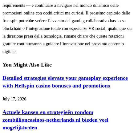
requirements — e continuare a navigare nel mondo dinamico delle
promozioni online con occhi critici ma curiosi. Il prossimo capitolo delle
free spin potrebbe vedere l’avvento del gaming collaborativo basato su
blockchain o l’integrazione totale con esperienze VR social; qualunque sia
la direzione presa dalla tecnologia, rimane chiaro che queste rotazioni
gratuite continueranno a guidare l’innovazione nel prossimo decennio
digitale.
You Might Also Like
Detailed strategies elevate your gameplay experience
with Hellspin casino bonuses and promotions
July 17, 2026
Actuele kansen en strategieën rondom
zombillioncasinos-netherlands.nl bieden veel
mogelijkheden