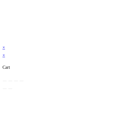
×
×
Cart