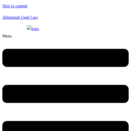
Skip to content
Albasimah Used Cars
Menu