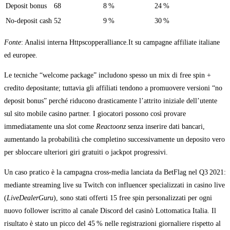
Deposit bonus
68
8 %
24 %
No‑deposit cash
52
9 %
30 %
Fonte
: Analisi interna Httpscopperalliance.It su campagne affiliate italiane
ed europee.
Le tecniche “welcome package” includono spesso un mix di free spin +
credito depositante; tuttavia gli affiliati tendono a promuovere versioni “no
deposit bonus” perché riducono drasticamente l’attrito iniziale dell’utente
sul sito mobile casino partner. I giocatori possono così provare
immediatamente una slot come
Reactoonz
senza inserire dati bancari,
aumentando la probabilità che completino successivamente un deposito vero
per sbloccare ulteriori giri gratuiti o jackpot progressivi.
Un caso pratico è la campagna cross‑media lanciata da BetFlag nel Q3 2021:
mediante streaming live su Twitch con influencer specializzati in casino live
(
LiveDealerGuru
), sono stati offerti 15 free spin personalizzati per ogni
nuovo follower iscritto al canale Discord del casinò Lottomatica Italia. Il
risultato è stato un picco del 45 % nelle registrazioni giornaliere rispetto al