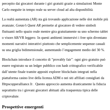
percepito dai giocatori durante i giri gratuiti grazie a simulazioni Monte
Carlo eseguite in tempo reale su server cloud ad alta disponibilità.
La realtà aumentata (AR) sta già trovando applicazione nelle slot mobile più
avanzate;
Gonzo’s Quest AR
permette al giocatore di vedere simboli
fluttuanti nello spazio reale mentre gira gratuitamente su uno schermo tablet
o visore AR/VR leggero. In questi ambienti immersivi i free spin diventano
momenti narrativi interattivi piuttosto che semplicemente sequenze casuali
su una griglia bidimensionale, aumentando l’engagement medio del 30 %.
Blockchain introduce il concetto di “provably fair”: ogni giro gratuito può
essere registrato su un ledger pubblico con hash crittografico verificabile
dall’utente finale tramite appositi explorer blockchain integrati nella
piattaforma casino live della licenza ADM o nei siti affiliati consigliati da
Httpscopperalliance.It . Questo approccio aumenta drasticamente la fiducia
soprattutto tra i giovani giocatori abituati alla trasparenza tipica delle
criptovalute.
Prospettive emergenti