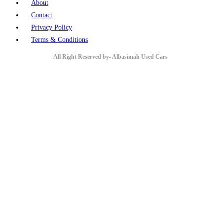
About
Contact
Privacy Policy
Terms & Conditions
All Right Reserved by- Albasimah Used Cars