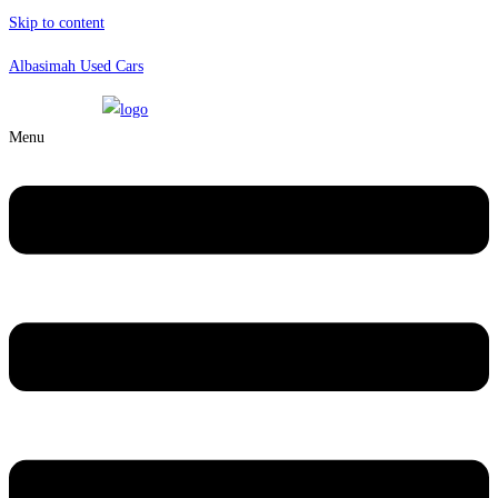
Skip to content
Albasimah Used Cars
Menu