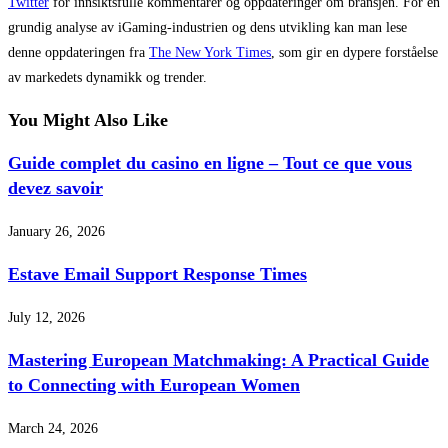
Twitter
for innsiktsfulle kommentarer og oppdateringer om bransjen. For en
grundig analyse av iGaming-industrien og dens utvikling kan man lese
denne oppdateringen fra
The New York Times
, som gir en dypere forståelse
av markedets dynamikk og trender.
You Might Also Like
Guide complet du casino en ligne – Tout ce que vous
devez savoir
January 26, 2026
Estave Email Support Response Times
July 12, 2026
Mastering European Matchmaking: A Practical Guide
to Connecting with European Women
March 24, 2026