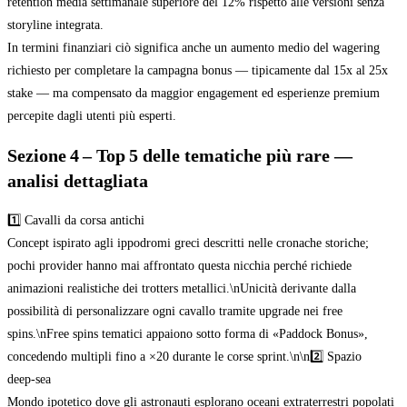
retention media settimanale superiore del 12% rispetto alle versioni senza
storyline integrata.
In termini finanziari ciò significa anche un aumento medio del wagering
richiesto per completare la campagna bonus — tipicamente dal 15x al 25x
stake — ma compensato da maggior engagement ed esperienze premium
percepite dagli utenti più esperti.
Sezione 4 – Top 5 delle tematiche più rare —
analisi dettagliata
1️⃣ Cavalli da corsa antichi
Concept ispirato agli ippodromi greci descritti nelle cronache storiche;
pochi provider hanno mai affrontato questa nicchia perché richiede
animazioni realistiche dei trotters metallici.\nUnicità derivante dalla
possibilità di personalizzare ogni cavallo tramite upgrade nei free
spins.\nFree spins tematici appaiono sotto forma di «Paddock Bonus»,
concedendo multipli fino a ×20 durante le corse sprint.\n\n2️⃣ Spazio
deep‑sea
Mondo ipotetico dove gli astronauti esplorano oceani extraterrestri popolati