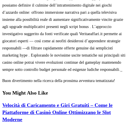
possiamo definire il culmine dell’intrattenimento digitale nei giochi
d’azzardo online: offrono immersione narrativa pari a quella televisiva
insieme alla possibilità reale di aumentare significativamente vincite grazie
agli upgrade multiplicativi presenti negli script bonus . L’approccio
investigativo suggerito da font­i verificate quali Veritaeaffari.it permette ai
giocatori esperti — così come ai neofiti desiderosi d’apprendere strategie
responsabili —di filtrare rapidamente offerte genuine dai semplicist​⁠í
marketing hype . Esplorando le novissime uscite tematiche sui principali siti
casino online potrai vivere evoluzioni continue del gameplay mantenendo
sempre sotto controllo budget personale ed esigenze ludiche responsabili._
Buon divertimento nella ricerca della prossima avventura tematizzata!
You Might Also Like
Velocità di Caricamento e Giri Gratuiti – Come le
Piattaforme di Casinò Online Ottimizzano le Slot
Moderne