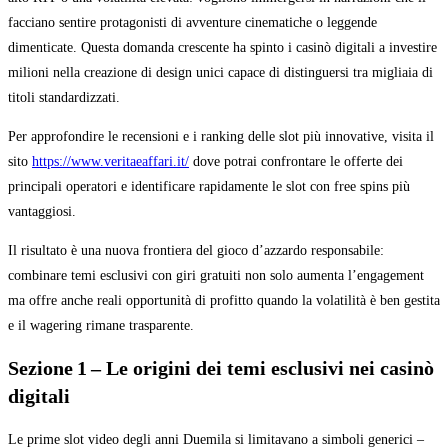
facciano sentire protagonisti di avventure cinematiche o leggende
dimenticate. Questa domanda crescente ha spinto i casinò digitali a investire
milioni nella creazione di design unici capace di distinguersi tra migliaia di
titoli standardizzati.
Per approfondire le recensioni e i ranking delle slot più innovative, visita il
sito
https://www.veritaeaffari.it/
dove potrai confrontare le offerte dei
principali operatori e identificare rapidamente le slot con free spins più
vantaggiosi.
Il risultato è una nuova frontiera del gioco d’azzardo responsabile:
combinare temi esclusivi con giri gratuiti non solo aumenta l’engagement
ma offre anche reali opportunità di profitto quando la volatilità è ben gestita
e il wagering rimane trasparente.
Sezione 1 – Le origini dei temi esclusivi nei casinò
digitali
Le prime slot video degli anni Duemila si limitavano a simboli generici –