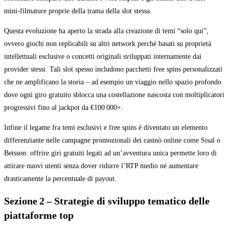
mini‑filmature proprie della trama della slot stessa.
Questa evoluzione ha aperto la strada alla creazione di temi “solo qui”,
ovvero giochi non replicabili su altri network perché basati su proprietà
intellettuali esclusive o concetti originali sviluppati internamente dai
provider stessi. Tali slot spesso includono pacchetti free spins personalizzati
che ne amplificano la storia – ad esempio un viaggio nello spazio profondo
dove ogni giro gratuito sblocca una costellazione nascosta con moltiplicatori
progressivi fino al jackpot da €100 000+.
Infine il legame fra temi esclusivi e free spins è diventato un elemento
differenziante nelle campagne promozionali dei casinò online come Sisal o
Betsson: offrire giri gratuiti legati ad un’avventura unica permette loro di
attirare nuovi utenti senza dover ridurre l’RTP medio né aumentare
drasticamente la percentuale di payout.
Sezione 2 – Strategie di sviluppo tematico delle
piattaforme top