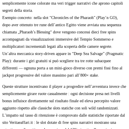
semplicemente icone colorate ma veri trigger narrativi che aprono capitoli
segreti della storia.
Esempio concreto: nella slot “Chronicles of the Pharaoh” (Play’n GO),
dopo aver ottenuto tre rune dell’antico Egitto viene avviata una sequenza
chiamata „Pharaoh’s Blessing“ dove vengono concessi dieci free spins
accompagnati da visualizzazioni immersive del Tempio Sommerso e
moltiplicatori incrementali legati alla scoperta delle camere segrete.
Un’altra meccanica story‑driven appare in “Deep Sea Salvage” (Pragmatic
Play): durante i giri gratuiti si può scegliere tra tre rotte subacquee
differenti — ognuna porta a un mini‑gioco diverso con premi fissi fino al
jackpot progressive del valore massimo pari all’800× stake.​
Queste strutture incentivano il player a progredire nell’avventura invece che
semplicemente girare ruote casualmente : ogni decisione presa nei livelli
bonus influisce direttamente sul risultato finale ed eleva percepito valore
aggiunto rispetto alle classiche slots statiche con soli wild randomizzati.
L’impatto sul tasso di ritenzione è comprovato dalle statistiche riportate dal
sito Veritaeaffari.it : le slot dotate di free spins narrativi mostrano una