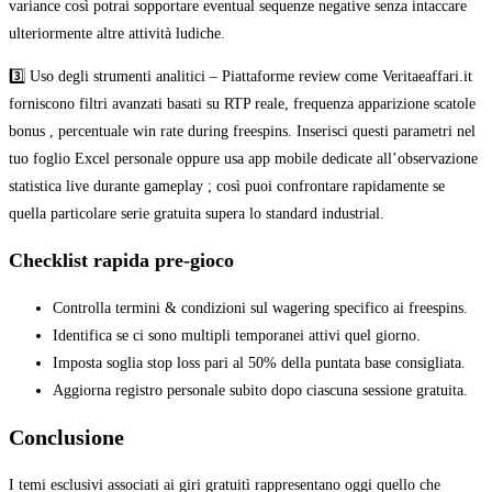
variance così potrai sopportare eventual​‍​ ​sequenze negative senza intaccare
ulteriormente altre attività ludiche.​
3️⃣ Uso degli strumenti analitici – Piattaforme review come Veritaeaffari.it
forniscono filtri avanzati basati su RTP reale, frequenza apparizione scatole
bonus , percentuale win rate during freespins​. Inserisci questi parametri nel
tuo foglio Excel personale oppure usa app mobile dedicate all’observazionе
statistica live durante gameplay ; così puoi confrontare rapidamente se
quella particolare serie gratuita supera lo standard industrial­⁠️​.
Checklist rapida pre‐gioco
Controlla termini & condizioni sul wagering specifico ai freespins.
Identifica se ci sono multipli temporanei attivi quel giorno.
Imposta soglia stop loss pari al 50% della puntata base consigliata.
Aggiorna registro personale subito dopo ciascuna sessione gratuita.
Conclusione
I temi esclusivi associati ai giri gratuitì rappresentano oggi quello che