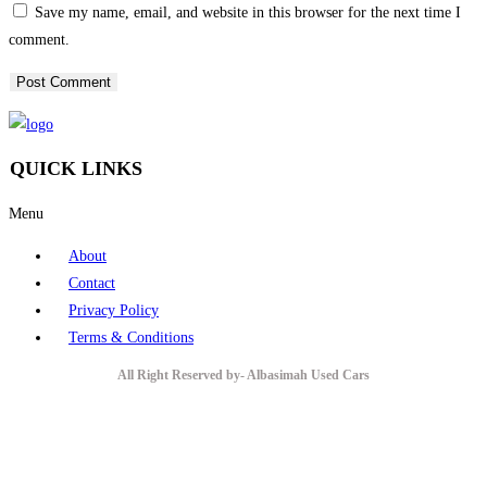
Save my name, email, and website in this browser for the next time I
comment.
QUICK LINKS
Menu
About
Contact
Privacy Policy
Terms & Conditions
All Right Reserved by- Albasimah Used Cars