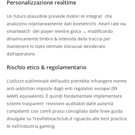
Personalizzazione realtime
Un futuro plausibile prevede motori AI integrat​​​ che
analizzino istantaneamente dati biometric​hi ‑heart rate via
smartwatch ‑del player mentre gioca → modificando
dinamicamente timbro & intensità della traccia per
mantenere lo stato ottimale d’arousal desidera​​to
dall’operatore.
Rischio etico & regolamentario
L’utilizzo subliminale dell’audio potrebbe infrangere norme
anti‑addiction imposte dagli enti regolatori europeI (§ §
AAMS equivalenti). È quindi fondamentale implementa­re
sistemi trasparent⁠⁠⁠​​‏‏‏‎‎‎‎‎‏‏‍‍‍️️‌‍‍‌‌‌ ‌‌‌‌‍‌ ‌‌‍​​​revisione auditabili dalle autorità
competenti così com’è prassi consigliata dalle linee guida
divulgate su Trevillebeachc⁠l⁠ub.​it riguardo alle best practice
AI nell’industria gaming.