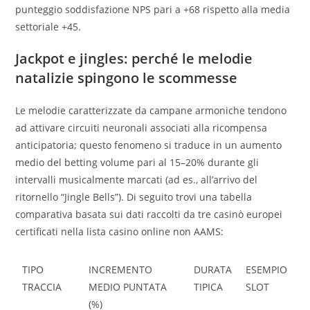
punteggio soddisfazione NPS pari a +68 rispetto alla media
settoriale +45.
Jackpot e jingles: perché le melodie
natalizie spingono le scommesse
Le melodie caratterizzate da campane armoniche tendono
ad attivare circuiti neuronali associati alla ricompensa
anticipatoria; questo fenomeno si traduce in un aumento
medio del betting volume pari al 15–20% durante gli
intervalli musicalmente marcati (ad es., all’arrivo del
ritornello “Jingle Bells”). Di seguito trovi una tabella
comparativa basata sui dati raccolti da tre casinò europei
certificati nella lista casino online non AAMS:
TIPO
INCREMENTO
DURATA
ESEMPIO
TRACCIA
MEDIO PUNTATA
TIPICA
SLOT
(%)