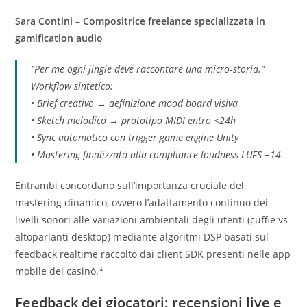
Sara Contini – Compositrice freelance specializzata in
gamification audio
“Per me ogni jingle deve raccontare una micro‑storia.”
Workflow sintetico:
• Brief creativo → definizione mood board visiva
• Sketch melodico → prototipo MIDI entro <24h
• Sync automatico con trigger game engine Unity
• Mastering finalizzato alla compliance loudness LUFS −14
Entrambi concordano sull’importanza cruciale del
mastering dinamico, ovvero l’adattamento continuo dei
livelli sonori alle variazioni ambientali degli utenti (cuffie vs
altoparlanti desktop) mediante algoritmi DSP basati sul
feedback realtime raccolto dai client SDK presenti nelle app
mobile dei casinò.*
Feedback dei giocatori: recensioni live e