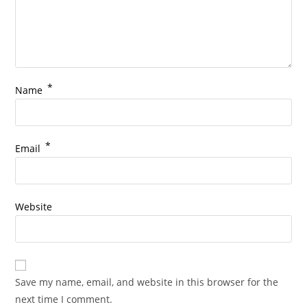
*
Name
*
Email
Website
Save my name, email, and website in this browser for the
next time I comment.