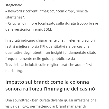
stagionale.
– Keyword ricorrenti: “magico”, “coin drop”, “vincita
istantanea”.
– Criticismo minore focalizzato sulla durata troppo breve
delle version​ioni remix EDM.
I risultati indicano chiaramente che gli elementi sonori
festivi migliorano sia KPI quantitativi sia percezione
qualitativa degli utenti—un insight fondamentale citato
frequentemente nelle guide pubblicate da
Trevillebeachclub.It sulle migliori pratiche audio‐first
marketing.
Impatto sul brand: come la colonna
sonora rafforza l’immagine del casinò
Una soundtrack ben curata diventa quasi un’estensione
visiva del logo, permettendo ai brand manager di