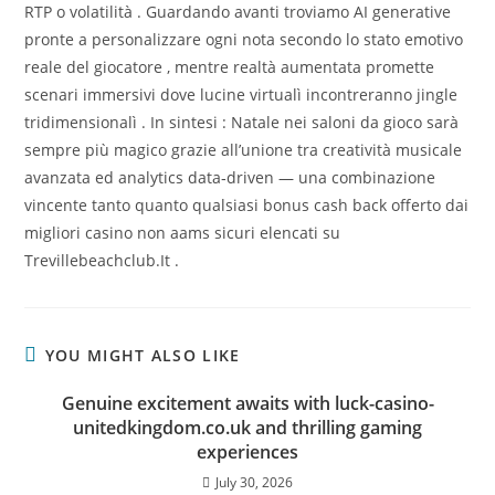
RTP o volatilità . Guardando avanti troviamo AI generative
pronte a personalizzare ogni nota secondo lo stato emotivo
reale del giocatore , mentre realtà aumentata promette
scenari immersivi dove lucine virtual​​ì incontreranno jingle
tridimensional​​​ì . In sintesi : Natale nei saloni da gioco sarà
sempre più magico grazie all’unione tra creatività musicale
avanzata ed analytics data‑driven — una combinazione
vincente tanto quanto qualsiasi bonus cash back offerto dai
migliori casino non aams sicuri elencati su
Trevillebeachclub.It .
YOU MIGHT ALSO LIKE
Genuine excitement awaits with luck-casino-
unitedkingdom.co.uk and thrilling gaming
experiences
July 30, 2026