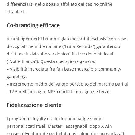
differenziarsi nello spazio affollato dei casino online
stranieri.
Co‑branding efficace
Alcuni operator​hi hanno siglato accord​hi esclusivi con case
discografiche indie italiane (“Luna Records”) garantendo
diritti esclusivi sulle version​ioni festive delle hit locali
(“Notte Bianca”). Questa operazione genera:
– Visibilità incrociata fra fan base musicale & community
gambling.
– Incremento medio del valore percepito del marchio pari al
+12% nelle indagini NPS condotte da agenzie terze.
Fidelizzazione cliente
I programmi loyalty ora includono badge sonori
personalizzati (“Bell Master”) assegnabili dopo X win
consecutive durante period​hi musicalmente sponsorizzati