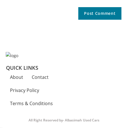
QUICK LINKS
About
Contact
Privacy Policy
Terms & Conditions
All Right Reserved by- Albasimah Used Cars