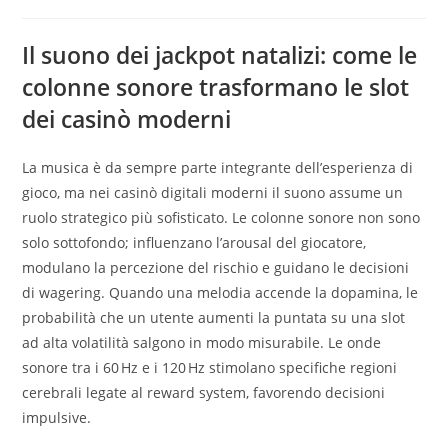
Il suono dei jackpot natalizi: come le
colonne sonore trasformano le slot
dei casinò moderni
La musica è da sempre parte integrante dell’esperienza di
gioco, ma nei casinò digitali moderni il suono assume un
ruolo strategico più sofisticato. Le colonne sonore non sono
solo sottofondo; influenzano l’arousal del giocatore,
modulano la percezione del rischio e guidano le decisioni
di wagering. Quando una melodia accende la dopamina, le
probabilità che un utente aumenti la puntata su una slot
ad alta volatilità salgono in modo misurabile. Le onde
sonore tra i 60 Hz e i 120 Hz stimolano specifiche regioni
cerebrali legate al reward system, favorendo decisioni
impulsive.