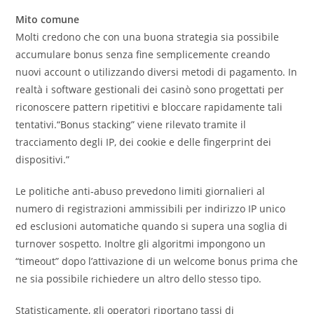
Mito comune
Molti credono che con una buona strategia sia possibile
accumulare bonus senza fine semplicemente creando
nuovi account o utilizzando diversi metodi di pagamento. In
realtà i software gestionali dei casinò sono progettati per
riconoscere pattern ripetitivi e bloccare rapidamente tali
tentativi.“Bonus stacking” viene rilevato tramite il
tracciamento degli IP, dei cookie e delle fingerprint dei
dispositivi.”
Le politiche anti‑abuso prevedono limiti giornalieri al
numero di registrazioni ammissibili per indirizzo IP unico
ed esclusioni automatiche quando si supera una soglia di
turnover sospetto. Inoltre gli algoritmi impongono un
“timeout” dopo l’attivazione di un welcome bonus prima che
ne sia possibile richiedere un altro dello stesso tipo.
Statisticamente, gli operatori riportano tassi di