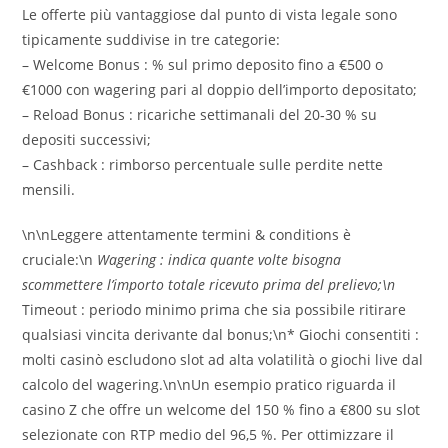
Le offerte più vantaggiose dal punto di vista legale sono
tipicamente suddivise in tre categorie:
– Welcome Bonus : % sul primo deposito fino a €500 o
€1000 con wagering pari al doppio dell’importo depositato;
– Reload Bonus : ricariche settimanali del 20‑30 % su
depositi successivi;
– Cashback : rimborso percentuale sulle perdite nette
mensili.
\n\nLeggere attentamente termini & conditions è
cruciale:\n
Wagering : indica quante volte bisogna
scommettere l’importo totale ricevuto prima del prelievo;\n
Timeout : periodo minimo prima che sia possibile ritirare
qualsiasi vincita derivante dal bonus;\n* Giochi consentiti :
molti casinò escludono slot ad alta volatilità o giochi live dal
calcolo del wagering.\n\nUn esempio pratico riguarda il
casino Z che offre un welcome del 150 % fino a €800 su slot
selezionate con RTP medio del 96,5 %. Per ottimizzare il