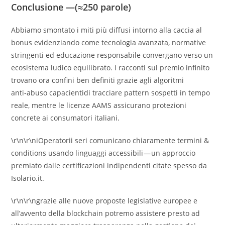
Conclusione —​(≈​250 parole)
Abbiamo smontato i miti più diffusi intorno alla caccia al
bonus evidenziando come tecnologia avanzata, normative
stringenti ed educazione responsabile convergano verso un
ecosistema ludico equilibrato. I racconti sul premio infinito
trovano ora confini ben definiti grazie agli algoritmi
anti‑abuso capacientidi tracciare pattern sospetti in tempo
reale, mentre le licenze AAMS assicurano protezioni
concrete ai consumatori italiani.
\r\n\r\niOperatorii seri comunicano chiaramente termini &
conditions usando linguaggi accessibili — un approccio
premiato dalle certificazioni indipendenti citate spesso da
Isolario.it.
\r\n\r\ngrazie alle nuove proposte legislative europee e
all’avvento della blockchain potremo assistere presto ad