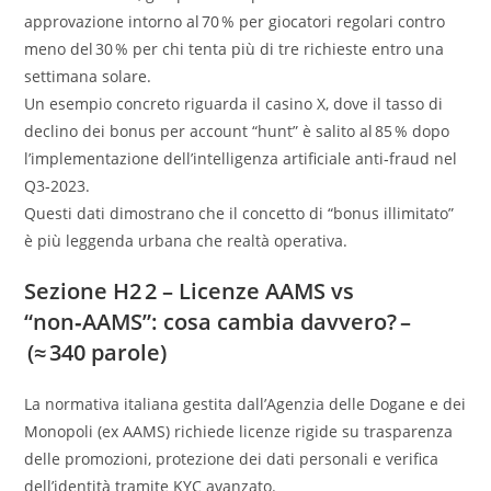
approvazione intorno al 70 % per giocatori regolari contro
meno del 30 % per chi tenta più di tre richieste entro una
settimana solare.
Un esempio concreto riguarda il casino X, dove il tasso di
declino dei bonus per account “hunt” è salito al 85 % dopo
l’implementazione dell’intelligenza artificiale anti‑fraud nel
Q3‑2023.
Questi dati dimostrano che il concetto di “bonus illimitato”
è più leggenda urbana che realtà operativa.
Sezione H2 2 – Licenze AAMS vs
“non‑AAMS”: cosa cambia davvero? –
(≈ 340 parole)
La normativa italiana gestita dall’Agenzia delle Dogane e dei
Monopoli (ex AAMS) richiede licenze rigide su trasparenza
delle promozioni, protezione dei dati personali e verifica
dell’identità tramite KYC avanzato.