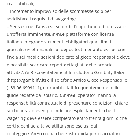
orari abituali;
– Incremento improvviso delle scommesse solo per
soddisfare i requisiti di wagering;
– Sensazione d’ansia se si perde l’opportunità di utilizzare
un’offerta imminente.\n\nLe piattaforme con licenza
italiana integrano strumenti obbligatori quali limiti
giornalieri/settimanali sul deposito, timer auto‑esclusione
fino a sei mesi e sezioni dedicate al gioco responsabile dove
è possibile scaricare report dettagliati delle proprie
attività.\n\nRisorse italiane utili includono Gamblify Italia
(
https://gamblify.it
) e il Telefono Amico Gioco Responsabile
(+39 06 6999​111), entrambi citati frequentemente nelle
guide redatte da Isolario.it.\n\nGli operatori hanno la
responsabilità contrattuale di presentare condizioni chiare
sui bonus: ad esempio indicare esplicitamente che il
wagering deve essere completato entro trenta giorni o che
certi giochi ad alta volatilità sono esclusi dal
conteggio.\n\nEcco una checklist rapida per i cacciatori