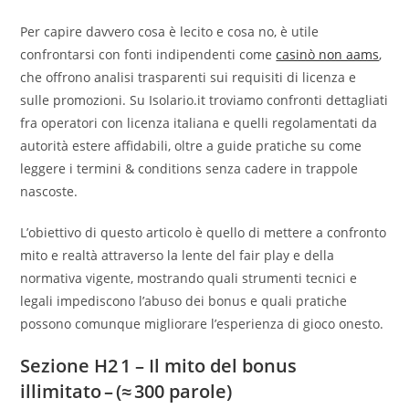
Per capire davvero cosa è lecito e cosa no, è utile
confrontarsi con fonti indipendenti come
casinò non aams
,
che offrono analisi trasparenti sui requisiti di licenza e
sulle promozioni. Su Isolario.it troviamo confronti dettagliati
fra operatori con licenza italiana e quelli regolamentati da
autorità estere affidabili, oltre a guide pratiche su come
leggere i termini & conditions senza cadere in trappole
nascoste.
L’obiettivo di questo articolo è quello di mettere a confronto
mito e realtà attraverso la lente del fair play e della
normativa vigente, mostrando quali strumenti tecnici e
legali impediscono l’abuso dei bonus e quali pratiche
possono comunque migliorare l’esperienza di gioco onesto.
Sezione H2 1 – Il mito del bonus
illimitato – (≈ 300 parole)