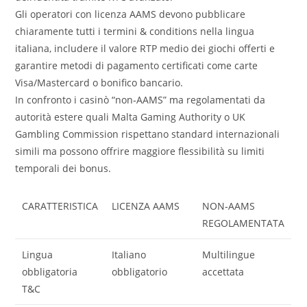
Gli operatori con licenza AAMS devono pubblicare
chiaramente tutti i termini & conditions nella lingua
italiana, includere il valore RTP medio dei giochi offerti e
garantire metodi di pagamento certificati come carte
Visa/Mastercard o bonifico bancario.
In confronto i casinò “non‑AAMS” ma regolamentati da
autorità estere quali Malta Gaming Authority o UK
Gambling Commission rispettano standard internazionali
simili ma possono offrire maggiore flessibilità su limiti
temporali dei bonus.
CARATTERISTICA
LICENZA AAMS
NON‑AAMS
REGOLAMENTATA
Lingua
Italiano
Multilingue
obbligatoria
obbligatorio
accettata
T&C