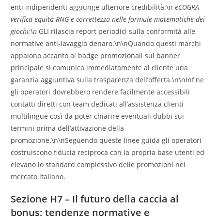
enti indipendenti aggiunge ulteriore credibilità:\n
eCOGRA
verifica equità RNG e correttezza nelle formule matematiche dei
giochi;\n
GLI rilascia report periodici sulla conformità alle
normative anti‑lavaggio denaro.\n\nQuando questi marchi
appaiono accanto ai badge promozionali sul banner
principale si comunica immediatamente al cliente una
garanzia aggiuntiva sulla trasparenza dell’offerta.\n\nInfine
gli operatori dovrebbero rendere facilmente accessibili
contatti diretti con team dedicati all’assistenza clienti
multilingue così da poter chiarire eventuali dubbi sui
termini prima dell’attivazione della
promozione.\n\nSeguendo queste linee guida gli operatori
costruiscono fiducia reciproca con la propria base utenti ed
elevano lo standard complessivo delle promozioni nel
mercato italiano.
Sezione H7 – Il futuro della caccia al
bonus: tendenze normative e