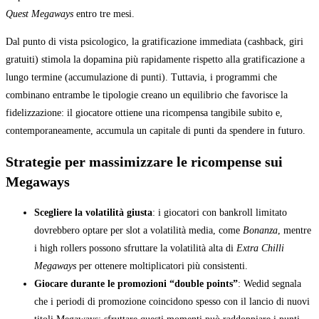
Quest Megaways
entro tre mesi.
Dal punto di vista psicologico, la gratificazione immediata (cashback, giri
gratuiti) stimola la dopamina più rapidamente rispetto alla gratificazione a
lungo termine (accumulazione di punti). Tuttavia, i programmi che
combinano entrambe le tipologie creano un equilibrio che favorisce la
fidelizzazione: il giocatore ottiene una ricompensa tangibile subito e,
contemporaneamente, accumula un capitale di punti da spendere in futuro.
Strategie per massimizzare le ricompense sui
Megaways
Scegliere la volatilità giusta
: i giocatori con bankroll limitato
dovrebbero optare per slot a volatilità media, come
Bonanza
, mentre
i high rollers possono sfruttare la volatilità alta di
Extra Chilli
Megaways
per ottenere moltiplicatori più consistenti.
Giocare durante le promozioni “double points”
: Wedid segnala
che i periodi di promozione coincidono spesso con il lancio di nuovi