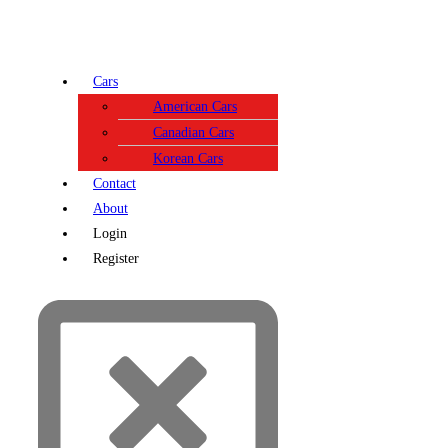
Cars
American Cars
Canadian Cars
Korean Cars
Contact
About
Login
Register