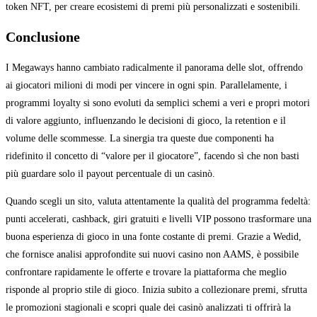
token NFT, per creare ecosistemi di premi più personalizzati e sostenibili.
Conclusione
I Megaways hanno cambiato radicalmente il panorama delle slot, offrendo
ai giocatori milioni di modi per vincere in ogni spin. Parallelamente, i
programmi loyalty si sono evoluti da semplici schemi a veri e propri motori
di valore aggiunto, influenzando le decisioni di gioco, la retention e il
volume delle scommesse. La sinergia tra queste due componenti ha
ridefinito il concetto di “valore per il giocatore”, facendo sì che non basti
più guardare solo il payout percentuale di un casinò.
Quando scegli un sito, valuta attentamente la qualità del programma fedeltà:
punti accelerati, cashback, giri gratuiti e livelli VIP possono trasformare una
buona esperienza di gioco in una fonte costante di premi. Grazie a Wedid,
che fornisce analisi approfondite sui nuovi casino non AAMS, è possibile
confrontare rapidamente le offerte e trovare la piattaforma che meglio
risponde al proprio stile di gioco. Inizia subito a collezionare premi, sfrutta
le promozioni stagionali e scopri quale dei casinò analizzati ti offrirà la