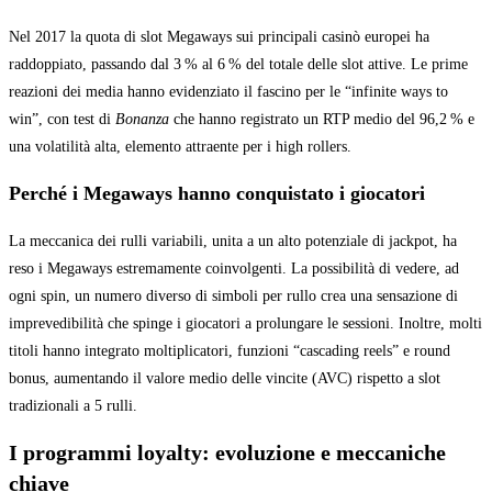
Nel 2017 la quota di slot Megaways sui principali casinò europei ha
raddoppiato, passando dal 3 % al 6 % del totale delle slot attive. Le prime
reazioni dei media hanno evidenziato il fascino per le “infinite ways to
win”, con test di
Bonanza
che hanno registrato un RTP medio del 96,2 % e
una volatilità alta, elemento attraente per i high rollers.
Perché i Megaways hanno conquistato i giocatori
La meccanica dei rulli variabili, unita a un alto potenziale di jackpot, ha
reso i Megaways estremamente coinvolgenti. La possibilità di vedere, ad
ogni spin, un numero diverso di simboli per rullo crea una sensazione di
imprevedibilità che spinge i giocatori a prolungare le sessioni. Inoltre, molti
titoli hanno integrato moltiplicatori, funzioni “cascading reels” e round
bonus, aumentando il valore medio delle vincite (AVC) rispetto a slot
tradizionali a 5 rulli.
I programmi loyalty: evoluzione e meccaniche
chiave