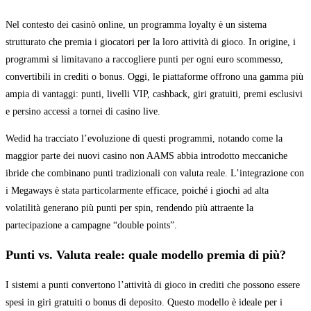
Nel contesto dei casinò online, un programma loyalty è un sistema
strutturato che premia i giocatori per la loro attività di gioco. In origine, i
programmi si limitavano a raccogliere punti per ogni euro scommesso,
convertibili in crediti o bonus. Oggi, le piattaforme offrono una gamma più
ampia di vantaggi: punti, livelli VIP, cashback, giri gratuiti, premi esclusivi
e persino accessi a tornei di casino live.
Wedid ha tracciato l’evoluzione di questi programmi, notando come la
maggior parte dei nuovi casino non AAMS abbia introdotto meccaniche
ibride che combinano punti tradizionali con valuta reale. L’integrazione con
i Megaways è stata particolarmente efficace, poiché i giochi ad alta
volatilità generano più punti per spin, rendendo più attraente la
partecipazione a campagne “double points”.
Punti vs. Valuta reale: quale modello premia di più?
I sistemi a punti convertono l’attività di gioco in crediti che possono essere
spesi in giri gratuiti o bonus di deposito. Questo modello è ideale per i