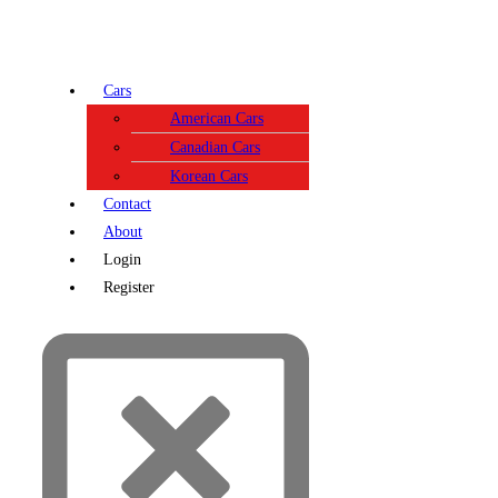
Cars
American Cars
Canadian Cars
Korean Cars
Contact
About
Login
Register