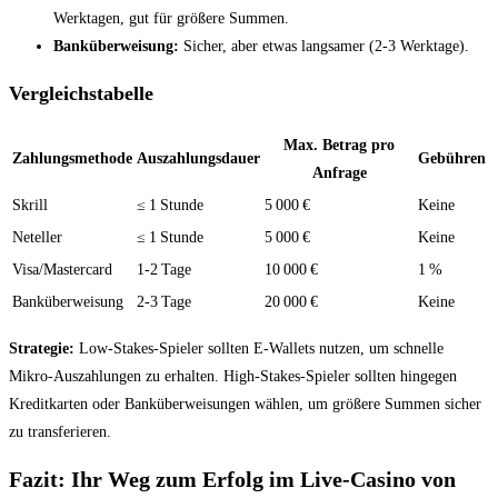
Werktagen, gut für größere Summen.
Banküberweisung:
Sicher, aber etwas langsamer (2‑3 Werktage).
Vergleichstabelle
Max. Betrag pro
Zahlungsmethode
Auszahlungsdauer
Gebühren
Anfrage
Skrill
≤ 1 Stunde
5 000 €
Keine
Neteller
≤ 1 Stunde
5 000 €
Keine
Visa/Mastercard
1‑2 Tage
10 000 €
1 %
Banküberweisung
2‑3 Tage
20 000 €
Keine
Strategie:
Low‑Stakes‑Spieler sollten E‑Wallets nutzen, um schnelle
Mikro‑Auszahlungen zu erhalten. High‑Stakes‑Spieler sollten hingegen
Kreditkarten oder Banküberweisungen wählen, um größere Summen sicher
zu transferieren.
Fazit: Ihr Weg zum Erfolg im Live‑Casino von