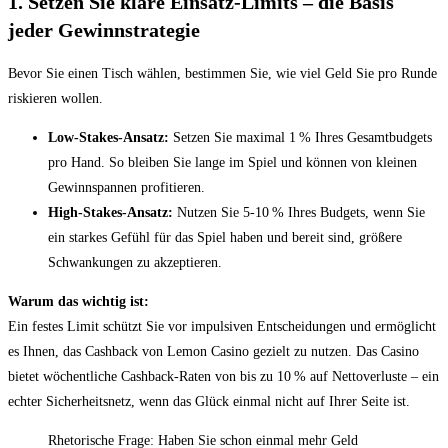
1. Setzen Sie klare Einsatz‑Limits – die Basis
jeder Gewinnstrategie
Bevor Sie einen Tisch wählen, bestimmen Sie, wie viel Geld Sie pro Runde
riskieren wollen.
Low‑Stakes‑Ansatz:
Setzen Sie maximal 1 % Ihres Gesamtbudgets
pro Hand. So bleiben Sie lange im Spiel und können von kleinen
Gewinnspannen profitieren.
High‑Stakes‑Ansatz:
Nutzen Sie 5‑10 % Ihres Budgets, wenn Sie
ein starkes Gefühl für das Spiel haben und bereit sind, größere
Schwankungen zu akzeptieren.
Warum das wichtig ist:
Ein festes Limit schützt Sie vor impulsiven Entscheidungen und ermöglicht
es Ihnen, das Cashback von Lemon Casino gezielt zu nutzen. Das Casino
bietet wöchentliche Cashback‑Raten von bis zu 10 % auf Nettoverluste – ein
echter Sicherheitsnetz, wenn das Glück einmal nicht auf Ihrer Seite ist.
Rhetorische Frage: Haben Sie schon einmal mehr Geld