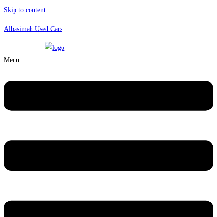
Skip to content
Albasimah Used Cars
Menu