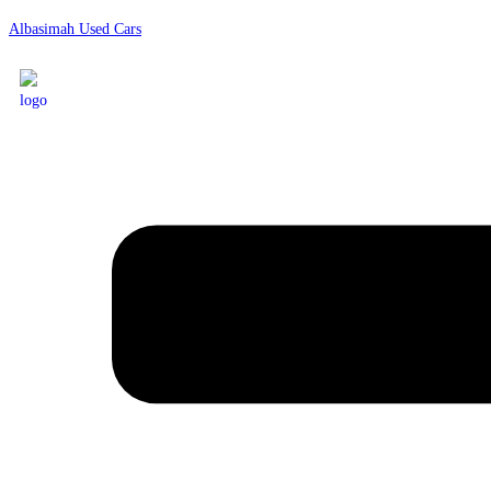
Albasimah Used Cars