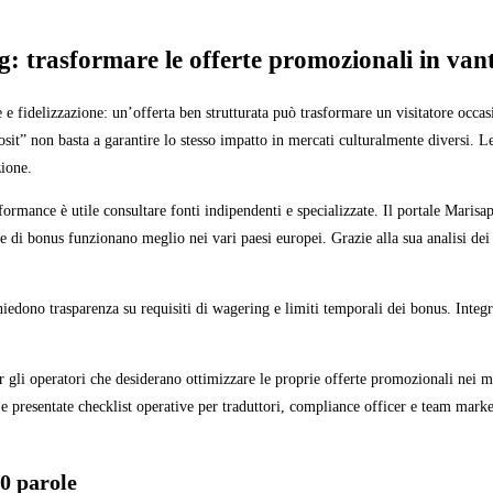
g: trasformare le offerte promozionali in van
 fidelizzazione: un’offerta ben strutturata può trasformare un visitatore occasi
it” non basta a garantire lo stesso impatto in mercati culturalmente diversi. Le 
zione.
ormance è utile consultare fonti indipendenti e specializzate. Il portale Maris
e di bonus funzionano meglio nei vari paesi europei. Grazie alla sua analisi dei
iedono trasparenza su requisiti di wagering e limiti temporali dei bonus. Integra
gli operatori che desiderano ottimizzare le proprie offerte promozionali nei merc
 presentate checklist operative per traduttori, compliance officer e team marke
80 parole