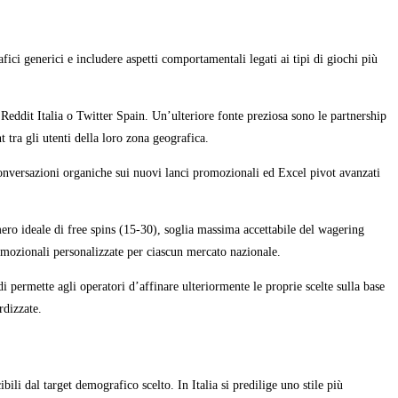
ici generici e includere aspetti comportamentali legati ai tipi di giochi più
eddit Italia o Twitter Spain. Un’ulteriore fonte preziosa sono le partnership
 tra gli utenti della loro zona geografica.
nversazioni organiche sui nuovi lanci promozionali ed Excel pivot avanzati
mero ideale di free spins (15‑30), soglia massima accettabile del wagering
mozionali personalizzate per ciascun mercato nazionale.
i permette agli operatori d’affinare ulteriormente le proprie scelte sulla base
dizzate.​
bili dal target demografico scelto. In Italia si predilige uno stile più