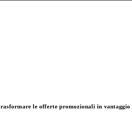
trasformare le offerte promozionali in vantaggio