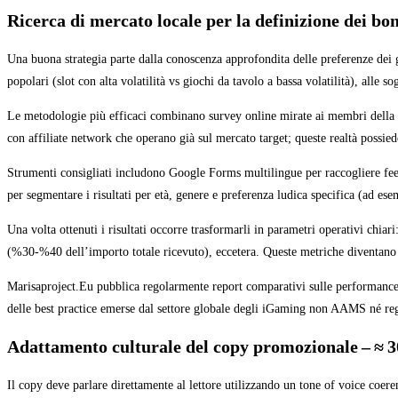
Ricerca di mercato locale per la definizione dei bo
Una buona strategia parte dalla conoscenza approfondita delle preferenze dei gi
popolari (slot con alta volatilità vs giochi da tavolo a bassa volatilità), alle s
Le metodologie più efficaci combinano survey online mirate ai membri della co
con affiliate network che operano già sul mercato target; queste realtà possie
Strumenti consigliati includono Google Forms multilingue per raccogliere fe
per segmentare i risultati per età, genere e preferenza ludica specifica (ad ese
Una volta ottenuti i risultati occorre trasformarli in parametri operativi chia
(%30‑%40 dell’importo totale ricevuto), eccetera. Queste metriche diventano
Marisaproject.Eu pubblica regolarmente report comparativi sulle performance dei
delle best practice emerse dal settore globale degli iGaming non AAMS né rego
Adattamento culturale del copy promozionale – ≈ 3
Il copy deve parlare direttamente al lettore utilizzando un tone of voice coerent