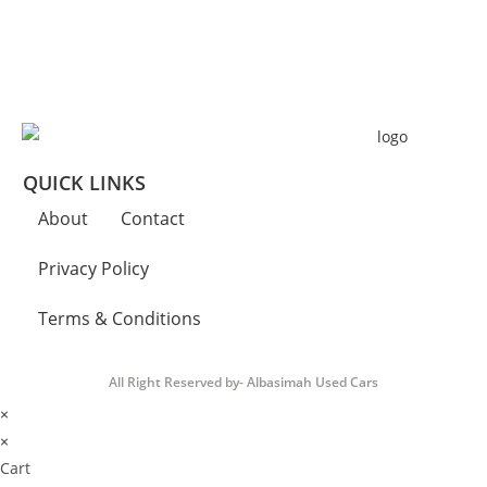
QUICK LINKS
About
Contact
Privacy Policy
Terms & Conditions
All Right Reserved by- Albasimah Used Cars
×
×
Cart