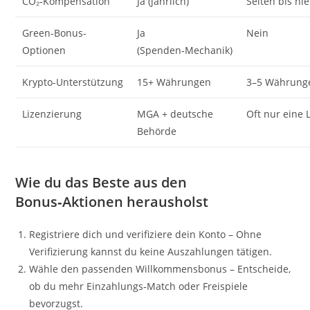
CO₂‑Kompensation
Ja (jährlich)
Selten bis nie
Green‑Bonus-
Ja
Nein
Optionen
(Spenden‑Mechanik)
Krypto‑Unterstützung
15+ Währungen
3–5 Währung
Lizenzierung
MGA + deutsche
Oft nur eine 
Behörde
Wie du das Beste aus den
Bonus‑Aktionen herausholst
Registriere dich und verifiziere dein Konto – Ohne
Verifizierung kannst du keine Auszahlungen tätigen.
Wähle den passenden Willkommensbonus – Entscheide,
ob du mehr Einzahlungs‑Match oder Freispiele
bevorzugst.