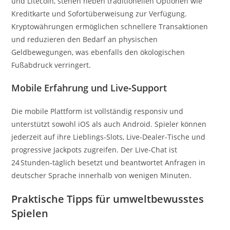
und Litecoin, stehen neben traditionellen Optionen wie
Kreditkarte und Sofortüberweisung zur Verfügung.
Kryptowährungen ermöglichen schnellere Transaktionen
und reduzieren den Bedarf an physischen
Geldbewegungen, was ebenfalls den ökologischen
Fußabdruck verringert.
Mobile Erfahrung und Live‑Support
Die mobile Plattform ist vollständig responsiv und
unterstützt sowohl iOS als auch Android. Spieler können
jederzeit auf ihre Lieblings‑Slots, Live‑Dealer‑Tische und
progressive Jackpots zugreifen. Der Live‑Chat ist
24 Stunden‑täglich besetzt und beantwortet Anfragen in
deutscher Sprache innerhalb von wenigen Minuten.
Praktische Tipps für umweltbewusstes
Spielen