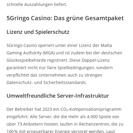
schnelle Auszahlungen liefert.
5Gringo Casino: Das grüne Gesamtpaket
Lizenz und Spielerschutz
5Gringo Casino operiert unter einer Lizenz der Malta
Gaming Authority (MGA) und ist zudem bei der deutschen
Glücksspielbehörde registriert. Diese Doppel‑Lizenz
garantiert nicht nur faire Spielbedingungen, sondern
verpflichtet das Unternehmen auch zu strengen
Datenschutz‑ und Sicherheitsstandards.
Umweltfreundliche Server‑Infrastruktur
Der Betreiber hat 2023 ein CO₂‑Kompensationsprogramm
eingeführt. Alle Server, die die mehr als 4.000 Spiele von
über 73 Anbietern hosten, laufen in Rechenzentren, die zu
100 % mit erneuerbarer Energie versorgt werden. Laut