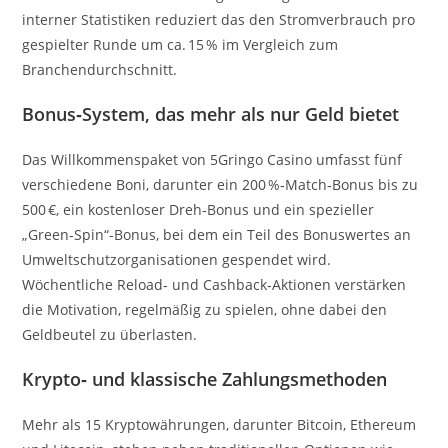
interner Statistiken reduziert das den Stromverbrauch pro
gespielter Runde um ca. 15 % im Vergleich zum
Branchendurchschnitt.
Bonus‑System, das mehr als nur Geld bietet
Das Willkommenspaket von 5Gringo Casino umfasst fünf
verschiedene Boni, darunter ein 200 %‑Match‑Bonus bis zu
500 €, ein kostenloser Dreh‑Bonus und ein spezieller
„Green‑Spin“-Bonus, bei dem ein Teil des Bonuswertes an
Umweltschutzorganisationen gespendet wird.
Wöchentliche Reload‑ und Cashback‑Aktionen verstärken
die Motivation, regelmäßig zu spielen, ohne dabei den
Geldbeutel zu überlasten.
Krypto‑ und klassische Zahlungsmethoden
Mehr als 15 Kryptowährungen, darunter Bitcoin, Ethereum