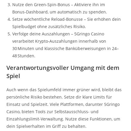
Nutze den Green‑Spin‑Bonus – Aktiviere ihn im
Bonus‑Dashboard, um automatisch zu spenden.
Setze wöchentliche Reload‑Bonusse – Sie erhöhen dein
Spielbudget ohne zusätzliches Risiko.
Verfolge deine Auszahlungen – 5Gringo Casino
verarbeitet Krypto‑Auszahlungen innerhalb von
30 Minuten und klassische Banküberweisungen in 24–
48 Stunden.
Verantwortungsvoller Umgang mit dem
Spiel
Auch wenn das Spielumfeld immer grüner wird, bleibt das
persönliche Risiko bestehen. Setze dir klare Limits für
Einsatz und Spielzeit. Viele Plattformen, darunter 5Gringo
Casino, bieten Tools zur Selbstausschluss‑ und
Einzahlungslimit‑Verwaltung. Nutze diese Funktionen, um
dein Spielverhalten im Griff zu behalten.