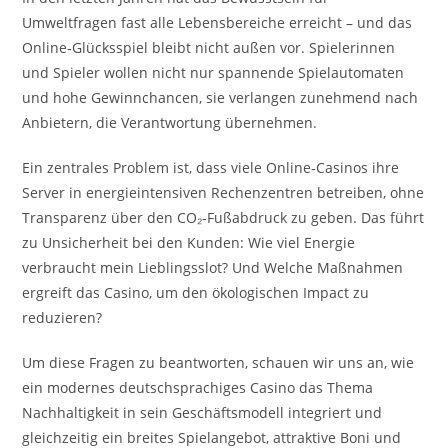
Umweltfragen fast alle Lebensbereiche erreicht – und das
Online‑Glücksspiel bleibt nicht außen vor. Spielerinnen
und Spieler wollen nicht nur spannende Spielautomaten
und hohe Gewinnchancen, sie verlangen zunehmend nach
Anbietern, die Verantwortung übernehmen.
Ein zentrales Problem ist, dass viele Online‑Casinos ihre
Server in energieintensiven Rechenzentren betreiben, ohne
Transparenz über den CO₂‑Fußabdruck zu geben. Das führt
zu Unsicherheit bei den Kunden: Wie viel Energie
verbraucht mein Lieblingsslot? Und Welche Maßnahmen
ergreift das Casino, um den ökologischen Impact zu
reduzieren?
Um diese Fragen zu beantworten, schauen wir uns an, wie
ein modernes deutschsprachiges Casino das Thema
Nachhaltigkeit in sein Geschäftsmodell integriert und
gleichzeitig ein breites Spielangebot, attraktive Boni und