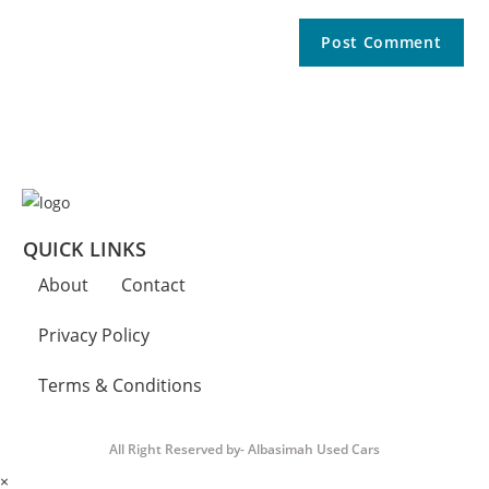
QUICK LINKS
About
Contact
Privacy Policy
Terms & Conditions
All Right Reserved by- Albasimah Used Cars
×