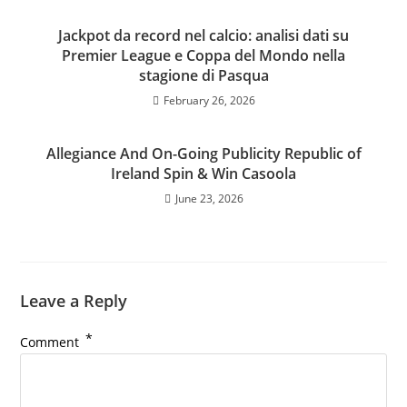
Jackpot da record nel calcio: analisi dati su
Premier League e Coppa del Mondo nella
stagione di Pasqua
February 26, 2026
Allegiance And On-Going Publicity Republic of
Ireland Spin & Win Casoola
June 23, 2026
Leave a Reply
*
Comment