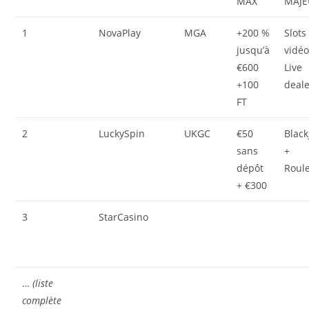
MAX
MAJE
1
NovaPlay
MGA
+200 %
Slots
jusqu’à
vidéo
€600
Live
+100
deal
FT
2
LuckySpin
UKGC
€50
Black
sans
+
dépôt
Roule
+ €300
3
StarCasino
…
(liste
complète