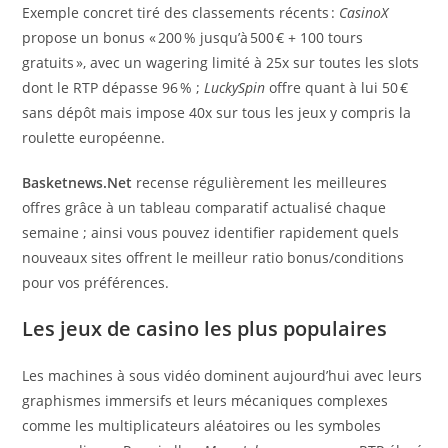
Exemple concret tiré des classements récents :
CasinoX
propose un bonus « 200 % jusqu’à 500 € + 100 tours
gratuits », avec un wagering limité à 25x sur toutes les slots
dont le RTP dépasse 96 % ;
LuckySpin
offre quant à lui 50 €
sans dépôt mais impose 40x sur tous les jeux y compris la
roulette européenne.
Basketnews.Net
recense régulièrement les meilleures
offres grâce à un tableau comparatif actualisé chaque
semaine ; ainsi vous pouvez identifier rapidement quels
nouveaux sites offrent le meilleur ratio bonus/conditions
pour vos préférences.
Les jeux de casino les plus populaires
Les machines à sous vidéo dominent aujourd’hui avec leurs
graphismes immersifs et leurs mécaniques complexes
comme les multiplicateurs aléatoires ou les symboles