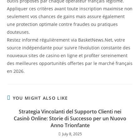
outils proposés par chaque opérateur français légitime.
Appliquer ces critères avant toute inscription maximise non
seulement vos chances de gains mais assure également
une protection optimale contre fraudes ou pratiques
douteuses.
Restez informé régulièrement via BasketNews.Net, votre
source indépendante pour suivre l’évolution constante des
nouveaux sites de casino en ligne et profiter sereinement
des meilleures opportunités offertes par le marché français
en 2026.
YOU MIGHT ALSO LIKE
Strategia Vincolanti del Supporto Clienti nei
Casinò Online: Storie di Successo per un Nuovo
Anno Trionfante
July 8, 2025