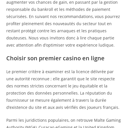
augmenter vos chances de gain, en passant par la gestion
responsable du bankroll et les méthodes de paiement
sécurisées. En suivant nos recommandations, vous pourrez
profiter pleinement des nouveautés du secteur tout en
restant protégé contre les arnaques et les pratiques
douteuses. Nous vous invitons donc à lire chaque partie
avec attention afin d’optimiser votre expérience ludique.
Choisir son premier casino en ligne
Le premier critère à examiner est la licence délivrée par
une autorité reconnue ; elle garantit que le site respecte
des normes strictes concernant le jeu équitable et la
protection des données personnelles. La réputation du
fournisseur se mesure également à travers la durée
d’existence du site et aux avis vérifiés des joueurs français.
Parmi les juridictions populaires, on retrouve Malte Gaming
Authority (MGA), Curaçao eGaming et la United Kingdom