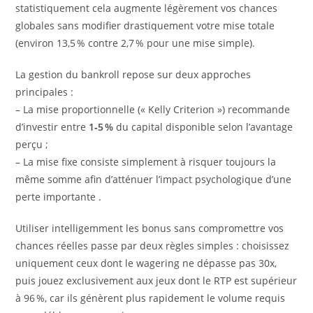
statistiquement cela augmente légèrement vos chances
globales sans modifier drastiquement votre mise totale
(environ 13,5 % contre 2,7 % pour une mise simple).
La gestion du bankroll repose sur deux approches
principales :
– La mise proportionnelle (« Kelly Criterion ») recommande
d’investir entre
1‑5 %
du capital disponible selon l’avantage
perçu ;
– La mise fixe consiste simplement à risquer toujours la
même somme afin d’atténuer l’impact psychologique d’une
perte importante .
Utiliser intelligemment les bonus sans compromettre vos
chances réelles passe par deux règles simples : choisissez
uniquement ceux dont le wagering ne dépasse pas 30x,
puis jouez exclusivement aux jeux dont le RTP est supérieur
à 96 %, car ils génèrent plus rapidement le volume requis