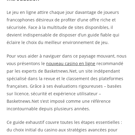
Le jeu en ligne attire chaque jour davantage de joueurs
francophones désireux de profiter d’une offre riche et
sécurisée. Face à la multitude de sites disponibles, il
devient indispensable de disposer d’un guide fiable qui
éclaire le choix du meilleur environnement de jeu.
Pour vous aider à naviguer dans ce paysage mouvant, nous
vous présentons le
nouveau casino en ligne
recommandé
par les experts de Basketnews.Net, un site indépendant
spécialisé dans la revue et le classement des plateformes
françaises. Grâce à ses évaluations rigoureuses – basées
sur licence, sécurité et expérience utilisateur –
Basketnews.Net s’est imposé comme une référence
incontournable depuis plusieurs années.
Ce guide exhaustif couvre toutes les étapes essentielles :
du choix initial du casino aux stratégies avancées pour