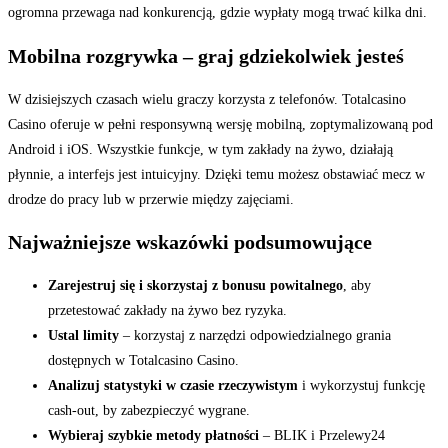
ogromna przewaga nad konkurencją, gdzie wypłaty mogą trwać kilka dni.
Mobilna rozgrywka – graj gdziekolwiek jesteś
W dzisiejszych czasach wielu graczy korzysta z telefonów. Totalcasino
Casino oferuje w pełni responsywną wersję mobilną, zoptymalizowaną pod
Android i iOS. Wszystkie funkcje, w tym zakłady na żywo, działają
płynnie, a interfejs jest intuicyjny. Dzięki temu możesz obstawiać mecz w
drodze do pracy lub w przerwie między zajęciami.
Najważniejsze wskazówki podsumowujące
Zarejestruj się i skorzystaj z bonusu powitalnego
, aby
przetestować zakłady na żywo bez ryzyka.
Ustal limity
– korzystaj z narzędzi odpowiedzialnego grania
dostępnych w Totalcasino Casino.
Analizuj statystyki w czasie rzeczywistym
i wykorzystuj funkcję
cash‑out, by zabezpieczyć wygrane.
Wybieraj szybkie metody płatności
– BLIK i Przelewy24