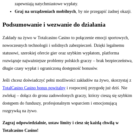
zapewniają natychmiastowe wypłaty.
Graj na urządzeniach mobilnych
, by nie przegapić żadnej okazji.
Podsumowanie i wezwanie do działania
Zakłady na żywo w Totalcasino Casino to połączenie emocji sportowych,
nowoczesnych technologii i solidnych zabezpieczeń. Dzięki legalnemu
statusowi, szerokiej ofercie gier oraz szybkim wypłatom, platforma
rozwiązuje najważniejsze problemy polskich graczy – brak bezpieczeństwa,
długie czasy wypłat i ograniczoną dostępność bonusów.
Jeśli chcesz doświadczyć pełni możliwości zakładów na żywo, skorzystaj z
TotalCasino Casino bonus powitalny
i rozpocznij przygodę już dziś. Nie
zwlekaj – dołącz do grona zadowolonych graczy, którzy cieszą się szybkim
dostępem do funduszy, profesjonalnym wsparciem i emocjonującą
rozgrywką na żywo.
Zagraj odpowiedzialnie, ustaw limity i ciesz się każdą chwilą w
Totalcasino Casino!