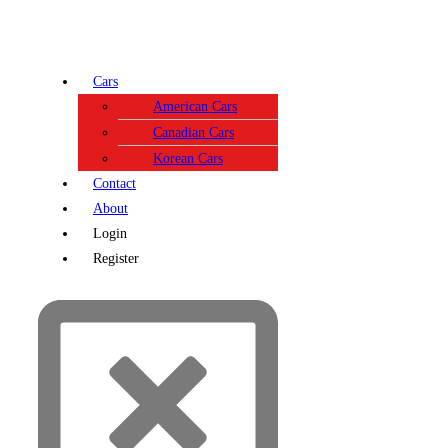
Cars
American Cars
Canadian Cars
Korean Cars
Contact
About
Login
Register