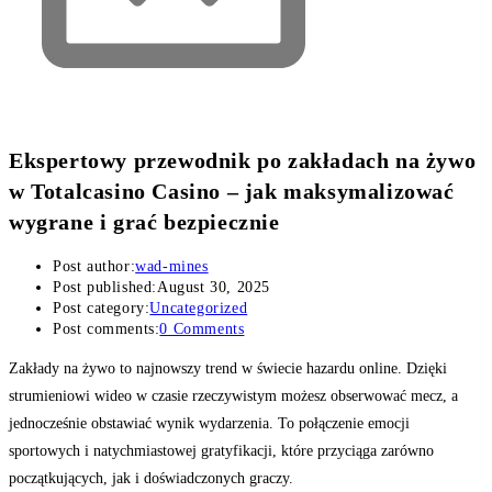
Ekspertowy przewodnik po zakładach na żywo
w Totalcasino Casino – jak maksymalizować
wygrane i grać bezpiecznie
Post author:
wad-mines
Post published:
August 30, 2025
Post category:
Uncategorized
Post comments:
0 Comments
Zakłady na żywo to najnowszy trend w świecie hazardu online. Dzięki
strumieniowi wideo w czasie rzeczywistym możesz obserwować mecz, a
jednocześnie obstawiać wynik wydarzenia. To połączenie emocji
sportowych i natychmiastowej gratyfikacji, które przyciąga zarówno
początkujących, jak i doświadczonych graczy.