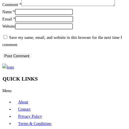
Comment
*
Name
*
Email
*
Website
Save my name, email, and website in this browser for the next time I
comment.
QUICK LINKS
Menu
About
Contact
Privacy Policy
Terms & Conditions