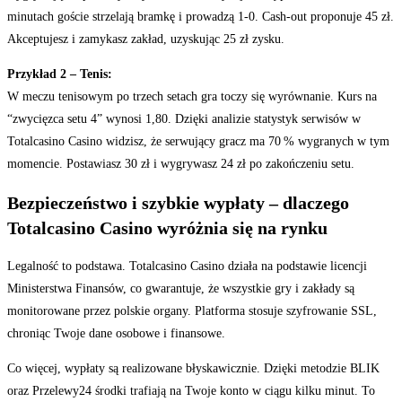
minutach goście strzelają bramkę i prowadzą 1‑0. Cash‑out proponuje 45 zł.
Akceptujesz i zamykasz zakład, uzyskując 25 zł zysku.
Przykład 2 – Tenis:
W meczu tenisowym po trzech setach gra toczy się wyrównanie. Kurs na
“zwycięzca setu 4” wynosi 1,80. Dzięki analizie statystyk serwisów w
Totalcasino Casino widzisz, że serwujący gracz ma 70 % wygranych w tym
momencie. Postawiasz 30 zł i wygrywasz 24 zł po zakończeniu setu.
Bezpieczeństwo i szybkie wypłaty – dlaczego
Totalcasino Casino wyróżnia się na rynku
Legalność to podstawa. Totalcasino Casino działa na podstawie licencji
Ministerstwa Finansów, co gwarantuje, że wszystkie gry i zakłady są
monitorowane przez polskie organy. Platforma stosuje szyfrowanie SSL,
chroniąc Twoje dane osobowe i finansowe.
Co więcej, wypłaty są realizowane błyskawicznie. Dzięki metodzie BLIK
oraz Przelewy24 środki trafiają na Twoje konto w ciągu kilku minut. To