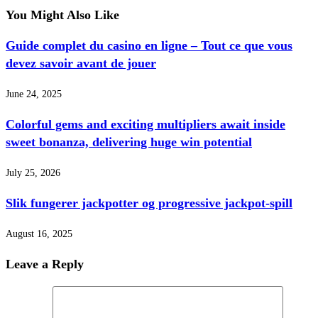
You Might Also Like
Guide complet du casino en ligne – Tout ce que vous
devez savoir avant de jouer
June 24, 2025
Colorful gems and exciting multipliers await inside
sweet bonanza, delivering huge win potential
July 25, 2026
Slik fungerer jackpotter og progressive jackpot-spill
August 16, 2025
Leave a Reply