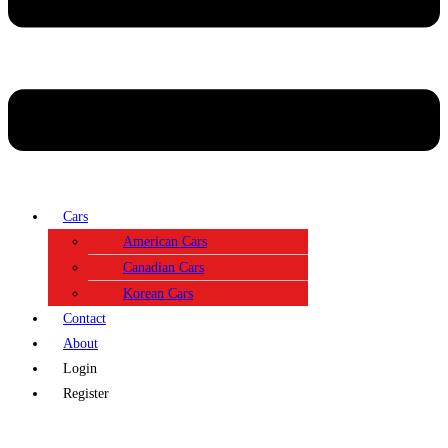
Cars
American Cars
Canadian Cars
Korean Cars
Contact
About
Login
Register