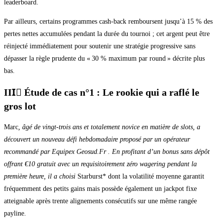
leaderboard.
Par ailleurs, certains programmes cash‑back remboursent jusqu’à 15 % des
pertes nettes accumulées pendant la durée du tournoi ; cet argent peut être
réinjecté immédiatement pour soutenir une stratégie progressive sans
dépasser la règle prudente du « 30 % maximum par round » décrite plus
bas.
III️⃣ Étude de cas n°1 : Le rookie qui a raflé le
gros lot
Marc
, âgé de vingt‑trois ans et totalement novice en matière de slots, a
découvert un nouveau défi hebdomadaire proposé par un opérateur
recommandé par Equipex Geosud.Fr . En profitant d’un bonus sans dépôt
offrant €10 gratuit avec un requisitoirement zéro wagering pendant la
première heure, il a choisi
Starburst* dont la volatilité moyenne garantit
fréquemment des petits gains mais possède également un jackpot fixe
atteignable après trente alignements consécutifs sur une même rangée
payline.