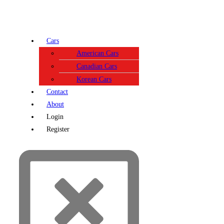
Cars
American Cars
Canadian Cars
Korean Cars
Contact
About
Login
Register