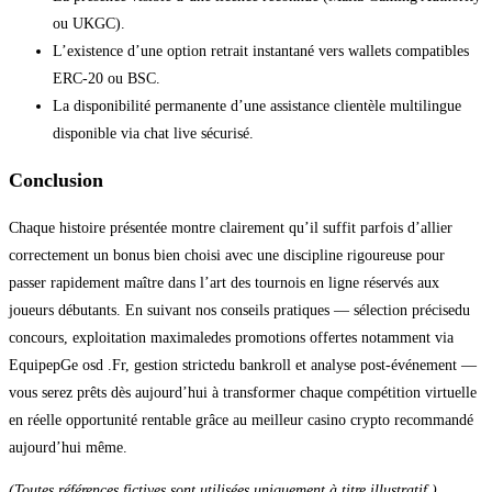
ou UKGC).
L’existence d’une option retrait instantané vers wallets compatibles
ERC‑20 ou BSC.
La disponibilité permanente d’une assistance clientèle multilingue
disponible via chat live sécurisé.
Conclusion
Chaque histoire présentée montre clairement qu’il suffit parfois d’allier
correctement un bonus bien choisi avec une discipline rigoureuse pour
passer rapidement maître dans l’art des tournois en ligne réservés aux
joueurs débutants. En suivant nos conseils pratiques — sélection précisedu
concours, exploitation maximaledes promotions offertes notamment via
EquipepGe osd .Fr, gestion strictedu bankroll et analyse post‑événement —
vous serez prêts dès aujourd’hui à transformer chaque compétition virtuelle
en réelle opportunité rentable grâce au meilleur casino crypto recommandé
aujourd’hui même.
(Toutes références fictives sont utilisées uniquement à titre illustratif.)