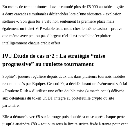
En moins de trente minutes il avait cumulé plus de €5 000 au tableau grâce
à deux cascades simultanées déclenchées lors d’une séquence « explosion
stellaire ». Son gain lui a valu non seulement la première place mais
également un ticket VIP valable trois mois chez le même casino – preuve
que même avec peu ou pas d’argent réel il est possible d’exploiter
intelligemment chaque crédit offert.
IV️⃣ Étude de cas n°2 : La stratégie “mise
progressive” au roulette tournament
Sophie*, joueuse régulière depuis deux ans dans plusieurs tournois mobiles
recommandés par Equipex Geosud.Fr, a décidé durant un événement spécial
« Roulette Rush » d’utiliser une offre double mise (« match bet ») délivrée
aux détenteurs du token USDT intégré au portefeuille crypto du site
partenaire.
Elle a démarré avec €5 sur le rouge puis doublé sa mise après chaque perte
jusqu’à atteindre €80 – toujours sous la limite stricte fixée à trente pour cent