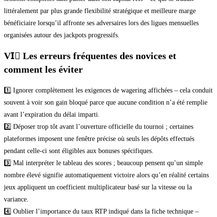
littéralement par plus grande flexibilité stratégique et meilleure marge
bénéficiaire lorsqu’il affronte ses adversaires lors des ligues mensuelles
organisées autour des jackpots progressifs.
VI️⃣ Les erreurs fréquentes des novices et
comment les éviter
1️⃣ Ignorer complètement les exigences de wagering affichées – cela conduit
souvent à voir son gain bloqué parce que aucune condition n’a été remplie
avant l’expiration du délai imparti.
2️⃣ Déposer trop tôt avant l’ouverture officielle du tournoi ; certaines
plateformes imposent une fenêtre précise où seuls les dépôts effectués
pendant celle‑ci sont éligibles aux bonuses spécifiques.
3️⃣ Mal interpréter le tableau des scores ; beaucoup pensent qu’un simple
nombre élevé signifie automatiquement victoire alors qu’en réalité certains
jeux appliquent un coefficient multiplicateur basé sur la vitesse ou la
variance.
4️⃣ Oublier l’importance du taux RTP indiqué dans la fiche technique –